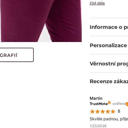
a praktické rozp
číst dále
volnosti pohybu a
všechny potřebné v
rozdíl?
Informace o 
Personalizace
GRAFIÍ
Věrnostní pr
Recenze záka
Martin
ověřeno
5
Skvěle padnou, příj
1/23/2026