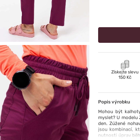
Získejte slevu
150 Kč
Popis výrobku
Mohou být kalhoty
myslet? U modelu Z
den. Zúžené nohav
jsou kombinací, k
nutnosti úprav běh