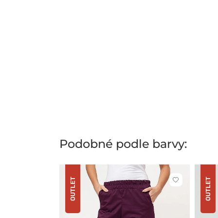
Podobné podle barvy:
OUTLET
OUTLET
Kliknutím
přidáte
nebo
odeberete
z