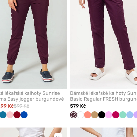
oblíbených
 lékařské kalhoty Sunrise
Dámské lékařské kalhoty Sun
rms Easy jogger burgundové
Basic Regular FRESH burgu
299 Kč
599 Kč
579 Kč
ová
ndová
estkový
odrá
Žlutá
Karaibsky
Béžová
Lososová
Černá
Lilková
Levandulová
Královsky
Burgundová
Bílá
Koralová
Béžová
Černá
Růžová
Švestkový
Mátová
Mod
modrá
modrá