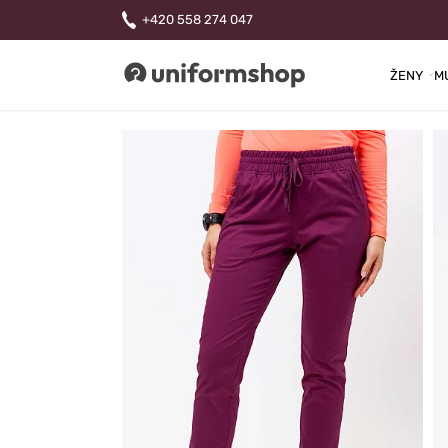
+420 558 274 047
ŽENY
M
Uniformshop