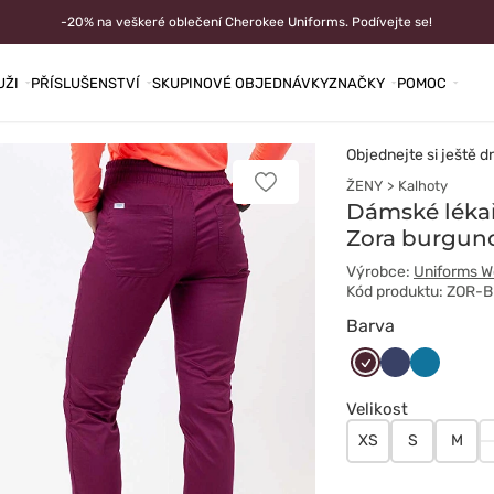
-20% na veškeré oblečení Cherokee Uniforms. Podívejte se!
UŽI
PŘÍSLUŠENSTVÍ
SKUPINOVÉ OBJEDNÁVKY
ZNAČKY
POMOC
Objednejte si ještě d
ŽENY
Kalhoty
Přidat
k
Dámské lékař
oblíbeným
Zora burgun
položkám
Výrobce:
Uniforms W
Kód produktu: ZOR-
Barva
Burgundowy
Ciemny
Karaibski
granat
błękit
Velikost
XS
S
M