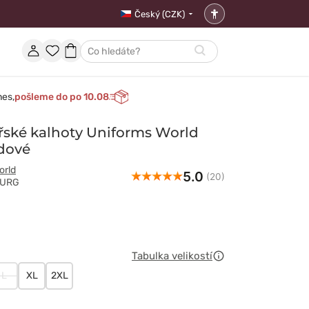
Český (CZK)
Nastavení
přístupnosti
Účet
Oblíbené
Nákupní
Hledat
položky
košík
nes,
pošleme do po 10.08
ské kalhoty Uniforms World
dové
orld
5.0
(20)
BURG
Tabulka velikostí
L
XL
2XL