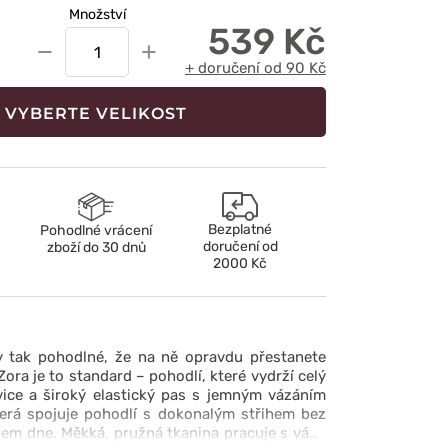
Množství
539 Kč
−
+
+ doručení od 90 Kč
VYBERTE VELIKOST
Bezplatné
Pohodlné vrácení
doručení od
zboží do 30 dnů
2000 Kč
 tak pohodlné, že na ně opravdu přestanete
ora je to standard – pohodlí, které vydrží celý
ice a široký elastický pas s jemným vázáním
terá spojuje pohodlí s dokonalým střihem bez
em dne. Měkká, pružná tkanina pracuje s vámi