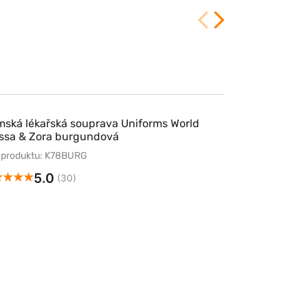
4/3/2026
ská lékařská souprava Uniforms World
ssa & Zora burgundová
 produktu: K78BURG
5.0
(30)