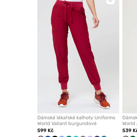
Kliknutím
přidáte
nebo
odeberete
z
oblíbených
Dámské lékařské kalhoty Uniforms
Dámské
World Valiant burgundové
World
599 Kč
539 K