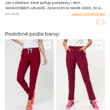
Jde o oblečení, které splňuje požadavky i těch
nejnáročnějších uživatelů. Zpracování je natolik dobré, že si
po dlouhou dobu zachovávají svůj vzhled. Elegantní střih
2/11/2026
zobrazit originál
číst dále
způsobuje, že vypadají skvěle ze všech stran.
Podobné podle barvy:
Kliknutím
Kliknut
přidáte
přidáte
nebo
nebo
odeberete
odeber
z
z
oblíbených
oblíben