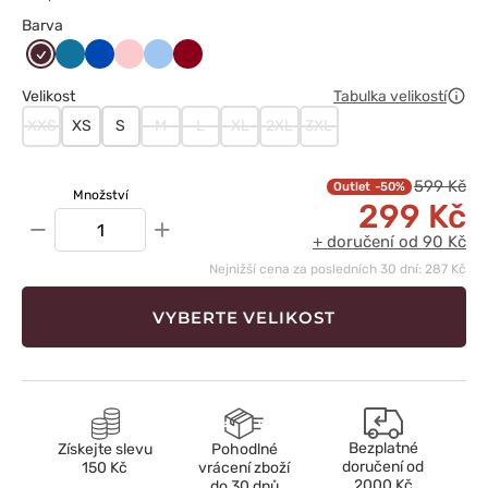
Barva
Burgundowy
Karaibski
Królewski
Łososiowy
Niebieski
Oberżyna
błękit
granat
/
Velikost
Tabulka velikostí
Wiśniowy
XXS
XS
S
M
L
XL
2XL
3XL
599 Kč
-50%
Množství
299 Kč
−
+
+ doručení od 90 Kč
Nejnižší cena za posledních 30 dní: 287 Kč
VYBERTE VELIKOST
Bezplatné
Získejte slevu
Pohodlné
doručení od
150 Kč
vrácení zboží
2000 Kč
do 30 dnů