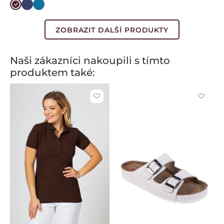
Burgundová
Námořnická
Karaibsky
modř
modrá
ZOBRAZIT DALŠÍ PRODUKTY
Naši zákazníci nakoupili s tímto
produktem také:
Kliknutím
Kliknut
přidáte
přidáte
nebo
nebo
odeberete
odeber
z
z
oblíbených
oblíben