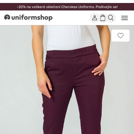
-20% na veškeré oblečení Cherokee Uniforms. Podívejte se!
Účet
Nákupní
Otevř
Uniformshop
nebo
košík
zavří
mobil
Přidat
men
k
oblíbe
položk