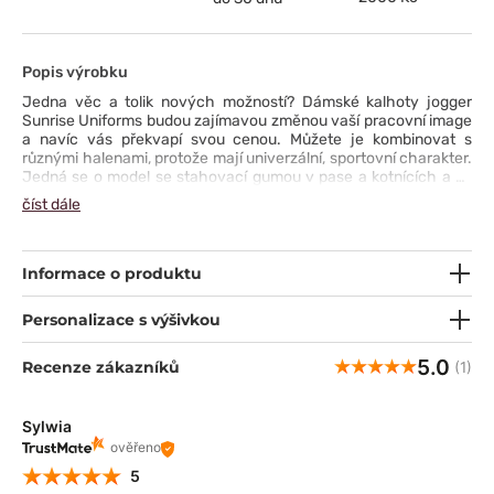
Popis výrobku
Jedna věc a tolik nových možností? Dámské kalhoty jogger
Sunrise Uniforms budou zajímavou změnou vaší pracovní image
a navíc vás překvapí svou cenou. Můžete je kombinovat s
různými halenami, protože mají univerzální, sportovní charakter.
Jedná se o model se stahovací gumou v pase a kotnících a se
zúženými nohavicemi, které pěkně padnou a dodávají vám pocit
číst dále
pohodlí a ženskosti. Ve dvou bočních kapsách najdete prostor
na potřebné drobnosti - je dobré je mít po ruce během aktivního
pracovního dne.
Informace o produktu
Personalizace s výšivkou
5.0
Recenze zákazníků
(1)
Sylwia
ověřeno
5