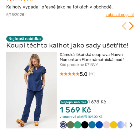
Kalhoty vypadají přesně jako na fotkách v obchodě.
6/16/2026
zobrazit originál
Nejlepší nabídka
Koupí těchto kalhot jako sady
ušetříte!
Dámská lékařská souprava Maevn
Momentum Flare námořnická modř
Kód produktu: K71NVY
5.0
(20)
1 678 Kč
Nejlepší nabídka
1 569 Kč
v soupravě ušetříš 109.00 Kč
Ciemny
Oliwkowy
Jasny
Czarny
Karaibski
Królewski
Pastelowy
Żółty
Klasyczny
Szary
L
granat
zielony
błękit
granat
róż
błękit