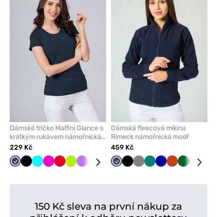
přidáte
přidáte
nebo
nebo
odeberete
odeber
z
z
oblíbených
oblíben
Dámské tričko Malfini Glance s
Dámská fleecová mikina
krátkým rukávem námořnická
Rimeck námořnická modř
modř
229 Kč
459 Kč
Námořnická
Černá
Tyrkysová
Malinová
Červená
Limetková
Fialová
Mátová
Šedá
Karaibsky
Námořnická
Bílá
Černá
Šedá
Zelená
Tmavě
Oranžová
Tmavě
Grafito
Čer
modř
modrá
modř
modrá
zelená
150 Kč sleva na první nákup za