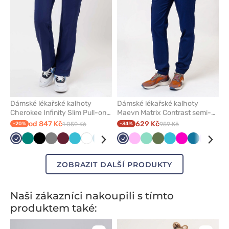
Dámské lékařské kalhoty
Dámské lékařské kalhoty
Cherokee Infinity Slim Pull-on
Maevn Matrix Contrast semi-
námořnická modř
jogger námořnická modř
od 847 Kč
629 Kč
-20%
1 059 Kč
-34%
959 Kč
Námořnická
Zelená
Černá
Šedá
Třešňová
Mořsky
Bílá
Karaibsky
Královsky
Klasicky
Námořnická
Tmavě
Růžová
Mátová
Olivková
Mořsky
Malinová
Karaibsky
Levand
Klas
modř
modrá
modrá
modrá
modrá
modř
modrá
modrá
modrá
mod
ZOBRAZIT DALŠÍ PRODUKTY
Naši zákazníci nakoupili s tímto
produktem také: