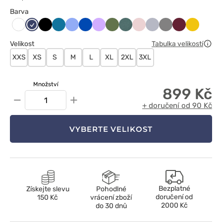
Barva
Ciemny
Czarny
Karaibski
Klasyczny
Królewski
Lawendowy
Oliwkowy
Pastelowa
Pastelowy
Popielaty
Szary
Wiśniowy
Żółty
Biały
granat
błękit
błękit
granat
zieleń
róż
Velikost
Tabulka velikostí
XXS
XS
S
M
L
XL
2XL
3XL
Množství
899 Kč
−
+
+ doručení od 90 Kč
VYBERTE VELIKOST
Bezplatné
Získejte slevu
Pohodlné
doručení od
150 Kč
vrácení zboží
2000 Kč
do 30 dnů