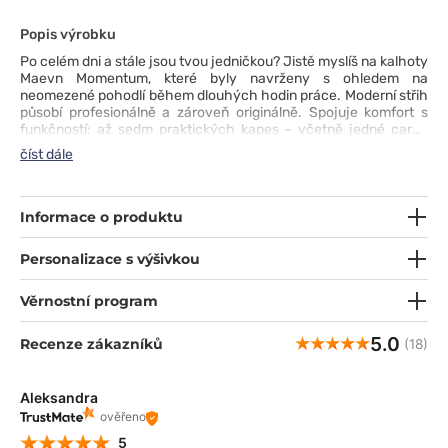
Popis výrobku
Po celém dni a stále jsou tvou jedničkou? Jistě myslíš na kalhoty
Maevn Momentum, které byly navrženy s ohledem na
neomezené pohodlí během dlouhých hodin práce. Moderní střih
působí profesionálně a zároveň originálně. Spojuje komfort s
funkčností: až sedm praktických kapes – včetně jedné cargo
kapsy na zip, pletený pas se stahovací šňůrkou a mírně
číst dále
rozšířené nohavice s rozparkem u kotníku zajišťují dokonalé
přizpůsobení a volnost pohybu. Odolná, elastická tkanina s
technologií odvádění vlhkosti poskytuje tepelný komfort, který
oceníš zejména během náročného pracovního dne.
Informace o produktu
Personalizace s výšivkou
Věrnostní program
5.0
Recenze zákazníků
(18)
Aleksandra
ověřeno
5