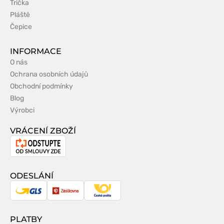
Trička
Pláště
Čepice
INFORMACE
O nás
Ochrana osobních údajů
Obchodní podmínky
Blog
Výrobci
VRÁCENÍ ZBOŽÍ
Odstoupení
od
smlouvy
ODESLÁNÍ
GLS
Zásilkovna
Česká
pošta
PLATBY