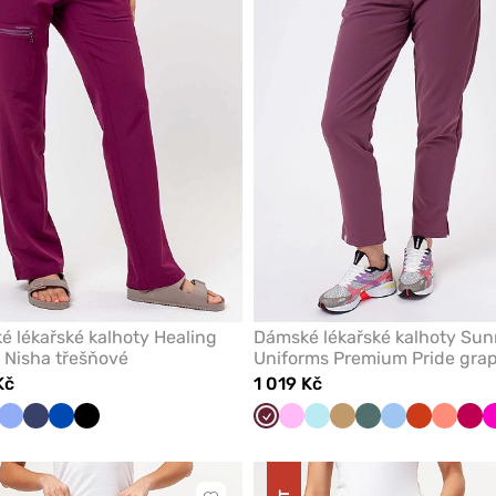
oblíbených
 lékařské kalhoty Healing
Dámské lékařské kalhoty Sun
 Nisha třešňové
Uniforms Premium Pride gra
Kč
1 019 Kč
ová
dá
Klasicky
Námořnická
Královsky
Černá
Třešňová
Růžová
Aqua
Béžová
Pastelově
Modrá
Oranžová
Koralov
Šve
modrá
modř
modrá
zelená