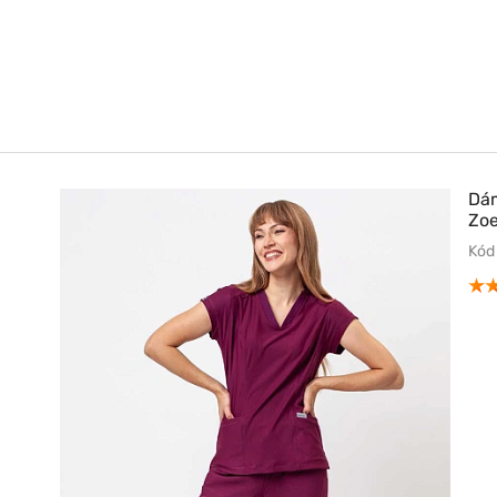
Dám
Zoe
Kód