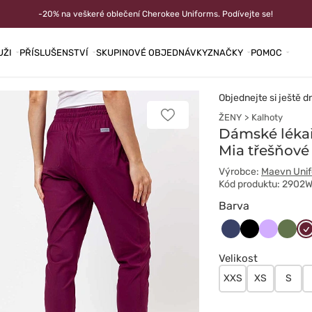
-20% na veškeré oblečení Cherokee Uniforms. Podívejte se!
UŽI
PŘÍSLUŠENSTVÍ
SKUPINOVÉ OBJEDNÁVKY
ZNAČKY
POMOC
Objednejte si ještě d
ŽENY
Kalhoty
Přidat
k
Dámské léka
oblíbeným
Mia třešňové
položkám
Výrobce:
Maevn Uni
Kód produktu: 2902
Barva
Ciemny
Czarny
Lawendo
Oliwk
Wi
granat
Velikost
XXS
XS
S