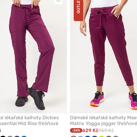
OUTLET
Kliknutím
přidáte
nebo
odeberete
z
oblíbených
 lékařské kalhoty Dickies
Dámské lékařské kalhoty Ma
sential Mid Rise třešňové
Matrix Yogga jogger třešňov
č
629 Kč
959 Kč
-34%