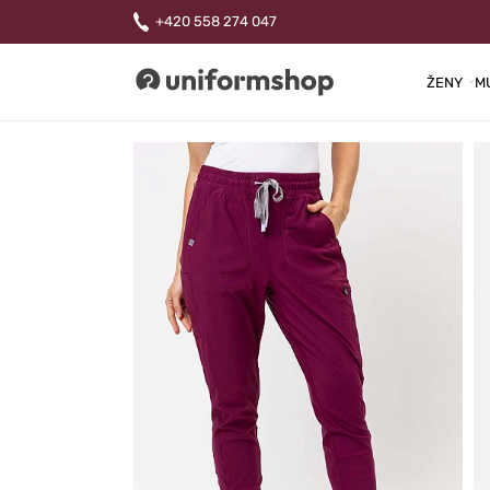
+420 558 274 047
ŽENY
M
Uniformshop