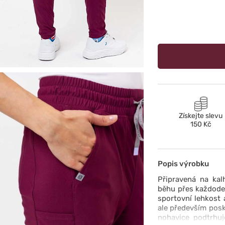
Získejte slevu
150 Kč
Popis výrobku
Připravená na kal
běhu přes každoden
sportovní lehkost 
ale především pos
nohavice podtrhuj