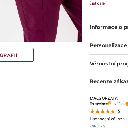
a gumovými konc
číst dále
kompromisů. Šest
a zapínané vsazen
kalhoty nepříjem
směrů, odvádí vlhk
Informace o 
tvému intenzivnímu
Personalizace
GRAFIÍ
Věrnostní pr
Recenze záka
MAŁGORZATA
ověřeno
5
Hodnocení zákazníků
2/4/2026