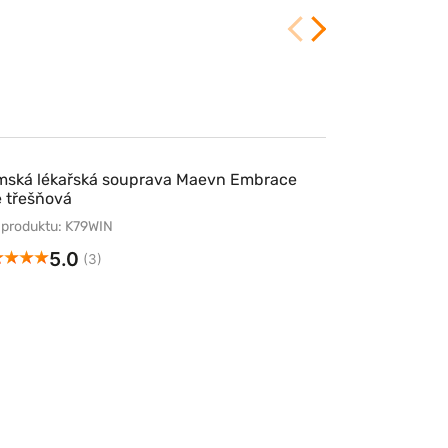
ská lékařská souprava Maevn Embrace
 třešňová
 produktu: K79WIN
5.0
(3)