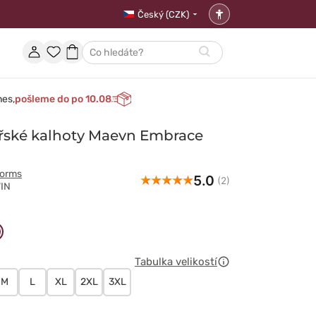
Český (CZK)
Nastavení
přístupnosti
Účet
Oblíbené
Nákupní
Hledat
položky
košík
nes,
pošleme do po 10.08
řské kalhoty Maevn Embrace
forms
5.0
(2)
WIN
wy
owy
śniowy
Tabulka velikostí
M
L
XL
2XL
3XL