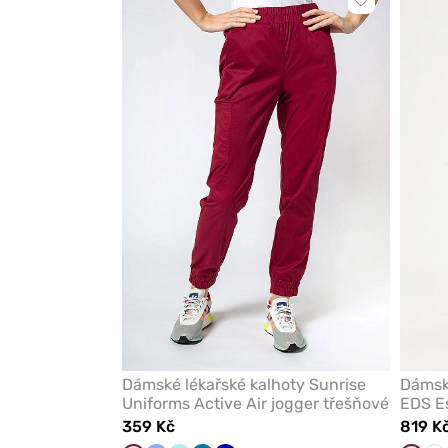
Kliknutím
přidáte
nebo
odeberete
z
oblíbených
Dámské lékařské kalhoty Sunrise
Dámské
Uniforms Active Air jogger třešňové
EDS Es
359 Kč
819 K