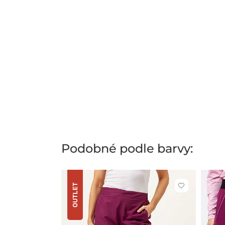
Podobné podle barvy:
OUTLET
Kliknutím
přidáte
nebo
odeberete
z