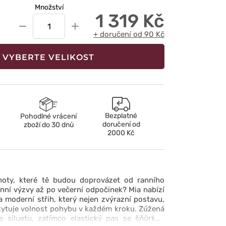
Množství
1 319 Kč
−
+
+ doručení od 90 Kč
VYBERTE VELIKOST
Bezplatné
Pohodlné vrácení
doručení od
zboží do 30 dnů
2000 Kč
hoty, které tě budou doprovázet od ranního
ní výzvy až po večerní odpočinek? Mia nabízí
a moderní střih, který nejen zvýrazní postavu,
kytuje volnost pohybu v každém kroku. Zúžená
e siluetu, zatímco elastický pas se šňůrkou