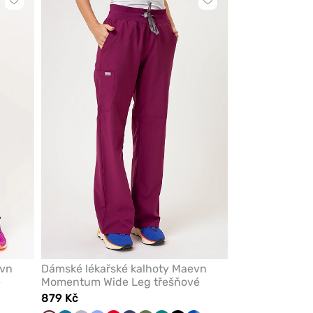
Kliknutím
Kliknutím
přidáte
přidáte
nebo
nebo
odeberete
odeberete
z
z
oblíbených
oblíbených
evn
Dámské lékařské kalhoty Maevn
é
Momentum Wide Leg třešňové
879 Kč