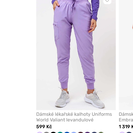
Kliknutím
přidáte
nebo
odeberete
z
oblíbených
Dámské lékařské kalhoty Uniforms
Dámsk
World Valiant levandulové
Embra
599 Kč
1 319 