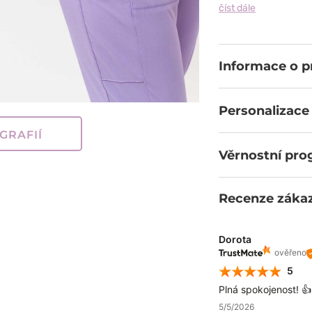
a gumovými konc
číst dále
kompromisů. Šest
a zapínané vsazen
kalhoty nepříjem
směrů, odvádí vlhk
Informace o 
tvému intenzivnímu
Personalizace
GRAFIÍ
Věrnostní pr
Recenze záka
Dorota
ověřeno
5
Plná spokojenost! 👍
5/5/2026