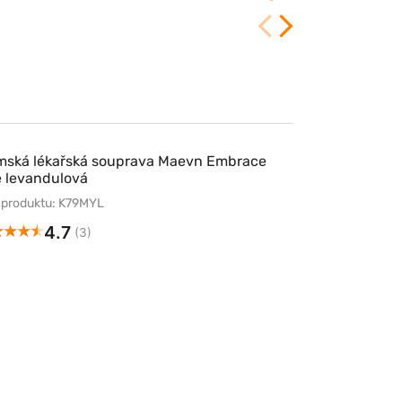
2/24/2026
ská lékařská souprava Maevn Embrace
 levandulová
 produktu: K79MYL
4.7
(3)