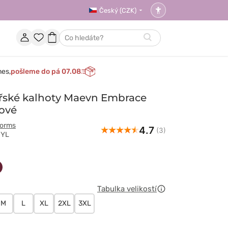
Český (CZK)
Nastavení
přístupnosti
Účet
Oblíbené
Nákupní
Hledat
položky
košík
nes,
pošleme do pá 07.08
řské kalhoty Maevn Embrace
ové
forms
4.7
(3)
MYL
wy
owy
śniowy
Tabulka velikostí
M
L
XL
2XL
3XL