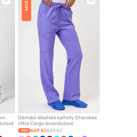
Kliknutím
Kliknutím
AKCE
přidáte
přidáte
nebo
nebo
odeberete
odeberete
z
z
oblíbených
oblíbených
evn
Dámské lékařské kalhoty Cherokee
dulové
Ultra Cargo levandulové
669 Kč
839 Kč
-20%