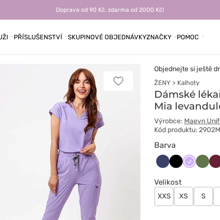
Doprava od 90 Kč, zdarma od 2000 Kč!
UŽI
PŘÍSLUŠENSTVÍ
SKUPINOVÉ OBJEDNÁVKY
ZNAČKY
POMOC
Objednejte si ještě d
ŽENY
Kalhoty
Přidat
k
Dámské léka
oblíbeným
Mia levandul
položkám
Výrobce:
Maevn Uni
Kód produktu: 2902
Barva
Ciemny
Czarny
Lawendo
Oliwk
Wi
granat
Velikost
XXS
XS
S