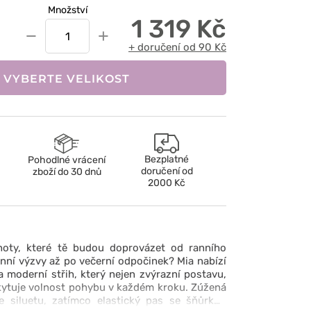
Množství
1 319 Kč
−
+
+ doručení od 90 Kč
VYBERTE VELIKOST
Bezplatné
Pohodlné vrácení
doručení od
zboží do 30 dnů
2000 Kč
hoty, které tě budou doprovázet od ranního
ní výzvy až po večerní odpočinek? Mia nabízí
a moderní střih, který nejen zvýrazní postavu,
kytuje volnost pohybu v každém kroku. Zúžená
e siluetu, zatímco elastický pas se šňůrkou