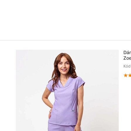
Dám
Zoe
Kód