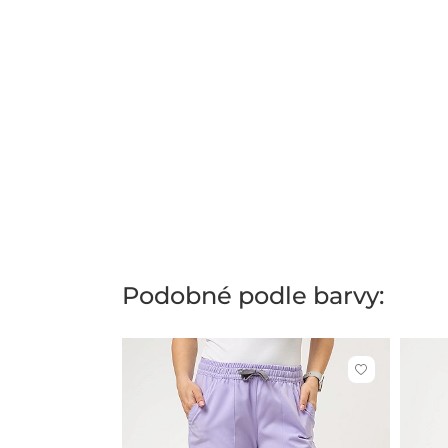
Podobné podle barvy:
Kliknutím
přidáte
nebo
odeberete
z