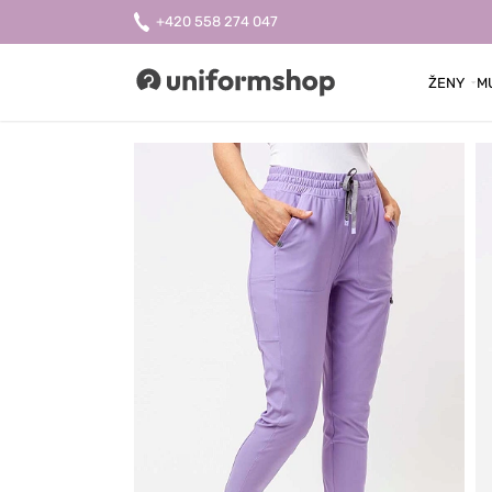
+420 558 274 047
ŽENY
M
Uniformshop