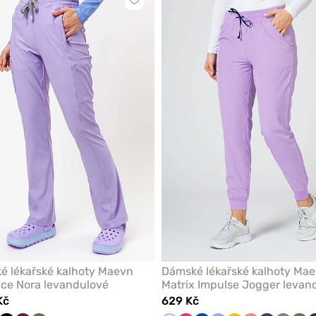
Kliknutím
přidáte
nebo
odeberete
z
oblíbených
é lékařské kalhoty Maevn
Dámské lékařské kalhoty Ma
ce Nora levandulové
Matrix Impulse Jogger levan
Kč
629 Kč