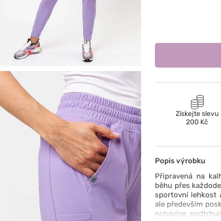
Získejte slevu
200 Kč
Popis výrobku
Připravená na kal
běhu přes každoden
sportovní lehkost 
ale především pos
nohavice podtrhuj