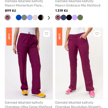
Dámské lékařské kalhoty
Dámské lékařské kalhoty
Maevn Momentum Flare
Maevn Embrace Mia třešňové
třešňové
899 Kč
1 319 Kč
Třešňová
Bílá
Královsky
Šedá
Klasicky
Pastelově
Černá
Žlutá
Námořnická
Olivková
Třešňová
Karaibsky
Námořnická
Pastelově
Černá
Světle
Levandulová
Levandulová
Olivková
modrá
modrá
růžová
modř
modrá
modř
zelená
šedá
Kliknutím
Kliknut
AKCE
AKCE
přidáte
přidáte
nebo
nebo
odeberete
odeber
z
z
oblíbených
oblíben
Dámské lékařské kalhoty
Dámské lékařské kalhoty
Cherokee Ultra Cargo třešňové
Cherokee Revolution Straight