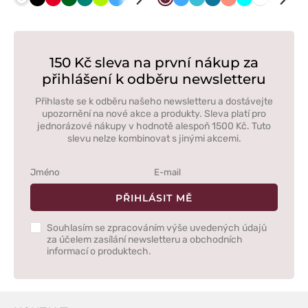
Bílá
Černá
Červená
Tmavě
Zelená
Limetková
Lazurová
Mátová
Námořnická
Tmavě
Třešňová
Šedá
Lazurová
Grafitová
Mořsky
Oranžová
Karaibsky
Koralová
Tyrkysová
Bílá
Mráz
Béž
zelená
modř
modrá
modrá
modrá
150 Kč sleva na první nákup za
přihlášení k odběru newsletteru
Přihlaste se k odběru našeho newsletteru a dostávejte
upozornění na nové akce a produkty. Sleva platí pro
jednorázové nákupy v hodnotě alespoň 1500 Kč. Tuto
slevu nelze kombinovat s jinými akcemi.
PŘIHLÁSIT MĚ
Souhlasím se zpracováním výše uvedených údajů
za účelem zasílání newsletteru a obchodních
informací o produktech.