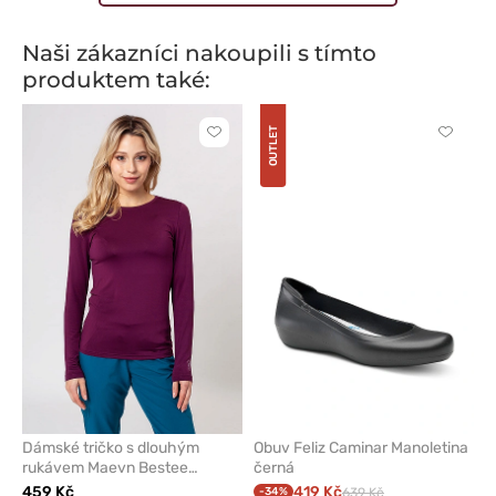
Naši zákazníci nakoupili s tímto
produktem také:
OUTLET
Kliknutím
Kliknut
přidáte
přidáte
nebo
nebo
odeberete
odeber
z
z
oblíbených
oblíben
Dámské tričko s dlouhým
Obuv Feliz Caminar Manoletina
rukávem Maevn Bestee
černá
třešňové
459 Kč
419 Kč
-34%
639 Kč