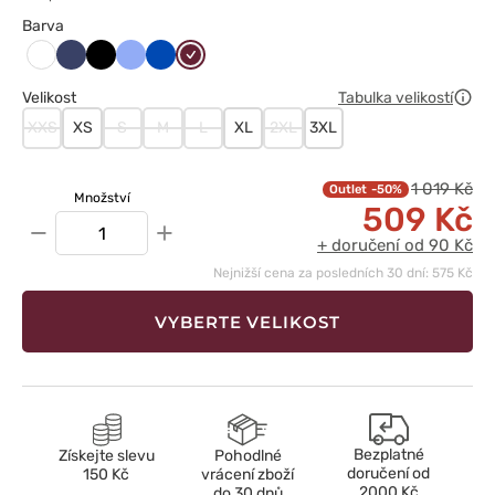
Barva
Ciemny
Czarny
Klasyczny
Królewski
Wiśniowy
Biały
granat
błękit
granat
Velikost
Tabulka velikostí
XXS
XS
S
M
L
XL
2XL
3XL
1 019 Kč
-50%
Množství
509 Kč
−
+
+ doručení od 90 Kč
Nejnižší cena za posledních 30 dní: 575 Kč
VYBERTE VELIKOST
Bezplatné
Získejte slevu
Pohodlné
doručení od
150 Kč
vrácení zboží
2000 Kč
do 30 dnů