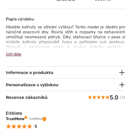
Popis výrobku
Hledáte kalhoty se střední výškou? Tento model je ideální pro
náročné pracovní dny. Rovný střih a rozparky na nohavicích
umožňují neomezený pohyb. Díky stahovací šňůrce v pase si
můžete kalhoty přizpůsobit tvaru a potřebám své postavy.
Materiál z elastanové směsi je pružný, kalhoty perfektně
padnou, když jste v běhu a nejen to. A jak vypadají? Také na 5 -
číst dále
jednoduché, elegantní, v tlumených klasických barvách, rozbité
módním prošíváním po celé délce.
Informace o produktu
Personalizace s výšivkou
5.0
Recenze zákazníků
(3)
Elżbieta
ověřeno
5