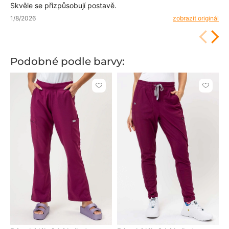
Skvěle se přizpůsobují postavě.
1/8/2026
zobrazit originál
Podobné podle barvy:
Kliknutím
Kliknut
přidáte
přidáte
nebo
nebo
odeberete
odeber
z
z
oblíbených
oblíben