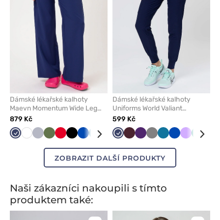
Dámské lékařské kalhoty
Dámské lékařské kalhoty
Maevn Momentum Wide Leg
Uniforms World Valiant
námořnická modř
námořnická modř
879 Kč
599 Kč
Námořnická
Bílá
Světle
Olivková
Červená
Černá
Královsky
Karaibsky
Zelená
Levandulová
Námořnická
Klasicky
Burgundová
Třešňová
Lilkový
Šedá
Karaibsky
Královsky
Levandulo
Zelená
Mal
modř
šedá
modrá
modrá
modř
modrá
modrá
modrá
ZOBRAZIT DALŠÍ PRODUKTY
Naši zákazníci nakoupili s tímto
produktem také: