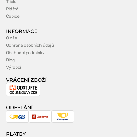
Trička
Pláště
Čepice
INFORMACE
O nás
Ochrana osobních údajů
Obchodní podmínky
Blog
Výrobci
VRÁCENÍ ZBOŽÍ
Odstoupení
od
smlouvy
ODESLÁNÍ
GLS
Zásilkovna
Česká
pošta
PLATBY