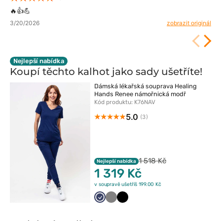
🔥👍️💪
3/20/2026
zobrazit originál
Nejlepší nabídka
Koupí těchto kalhot jako sady
ušetříte!
Dámská lékařská souprava Healing
Hands Renee námořnická modř
Kód produktu: K76NAV
5.0
(3)
1 518 Kč
Nejlepší nabídka
1 319 Kč
v soupravě ušetříš 199.00 Kč
Ciemny
Szary
Czarny
granat