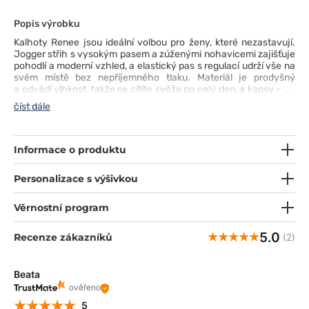
Popis výrobku
Kalhoty Renee jsou ideální volbou pro ženy, které nezastavují.
Jogger střih s vysokým pasem a zúženými nohavicemi zajišťuje
pohodlí a moderní vzhled, a elastický pas s regulací udrží vše na
svém místě bez nepříjemného tlaku. Materiál je prodyšný
a odvádí vlhkost, takže se cítíte svěže po celý den, a kapsy – od
klasických až po cargo – zajistí, že máte všechny důležité věci
číst dále
po ruce. Navíc poutek na identifikační kartu je šikovný detail,
který usnadní každodenní organizaci. Renee je pohodlí a styl,
které drží krok s vaším pracovním tempem!
Informace o produktu
Personalizace s výšivkou
Věrnostní program
5.0
Recenze zákazníků
(2)
Beata
ověřeno
5