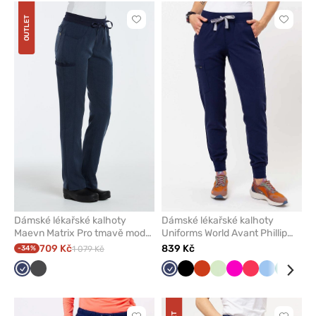
OUTLET
Kliknutím
Kliknut
přidáte
přidáte
nebo
nebo
odeberete
odeber
z
z
oblíbených
oblíben
Dámské lékařské kalhoty
Dámské lékařské kalhoty
Maevn Matrix Pro tmavě modrá
Uniforms World Avant Phillip
denim
námořnická modř
709 Kč
839 Kč
-34%
1 079 Kč
Námořnická
Grafitová
Námořnická
Černá
Oranžová
Pistáciová
Malinová
Melounová
Modrá
Zelená
Kar
modř
modř
mod