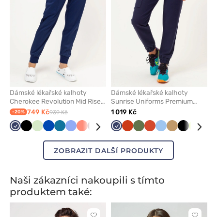
Dámské lékařské kalhoty
Dámské lékařské kalhoty
Cherokee Revolution Mid Rise
Sunrise Uniforms Premium
jogger námořnická modř
Vibe jogger námořnická modř
749 Kč
1 019 Kč
-20%
939 Kč
Námořnická
Černá
Pistáciová
Královsky
Karaibsky
Klasicky
Koralová
Třešňová
Šedá
Námořnická
Oranžová
Olivková
Rooibos
Modrá
Béžová
Černá
Limetk
Aqu
modř
modrá
modrá
modrá
modř
Tea
ZOBRAZIT DALŠÍ PRODUKTY
Naši zákazníci nakoupili s tímto
produktem také: