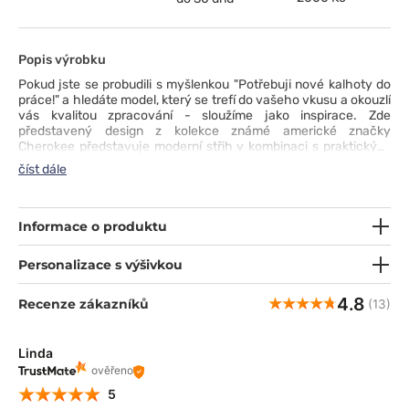
Popis výrobku
Pokud jste se probudili s myšlenkou "Potřebuji nové kalhoty do
práce!" a hledáte model, který se trefí do vašeho vkusu a okouzlí
vás kvalitou zpracování - sloužíme jako inspirace. Zde
představený design z kolekce známé americké značky
Cherokee představuje moderní střih v kombinaci s praktickými
vlastnostmi výrobku. Kalhoty jsou vyrobeny z odolné a pokožce
číst dále
příjemné tkaniny s příměsí kepru a spandexu, jsou pohodlné na
nošení a snadno se čistí - lze je prát na 70 °C. Zúžené nohavice,
pět praktických kapes - včetně jedné cargo kapsy - a elastický
pas s nastavitelnou šňůrkou si získají vaši přízeň. Na dlouhá léta.
Informace o produktu
Personalizace s výšivkou
4.8
Recenze zákazníků
(13)
Linda
ověřeno
5