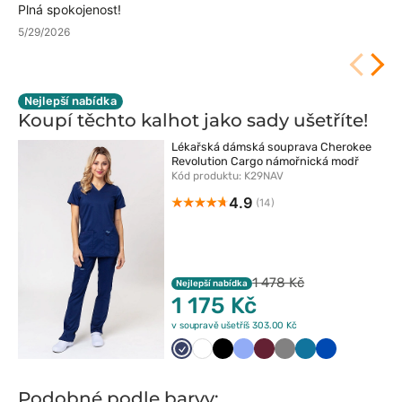
Plná spokojenost!
5/29/2026
Nejlepší nabídka
Koupí těchto kalhot jako sady
ušetříte!
Lékařská dámská souprava Cherokee
Revolution Cargo námořnická modř
Kód produktu: K29NAV
4.9
(14)
1 478 Kč
Nejlepší nabídka
1 175 Kč
v soupravě ušetříš 303.00 Kč
Ciemny
Biały
Czarny
Klasyczny
Wiśniowy
Szary
Karaibski
Królewski
granat
błękit
błękit
granat
Podobné podle barvy: