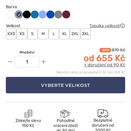
Barva
Ciemny
Czarny
Karaibski
Klasyczny
Królewski
Szary
Wiśniowy
Biały
granat
błękit
błękit
granat
Velikost
Tabulka velikostí
XXS
XS
S
M
L
XL
2XL
3XL
819 Kč
-20%
Množství
od 655 Kč
−
+
+ doručení od 90 Kč
Nejnižší cena za posledních 30 dní: 819 Kč
VYBERTE VELIKOST
Bezplatné
Získejte slevu
Pohodlné
doručení od
150 Kč
vrácení zboží
2000 Kč
do 30 dnů