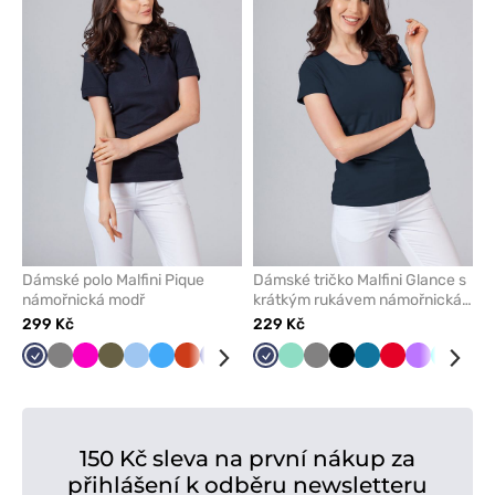
nebo
nebo
odeberete
odeber
z
z
oblíbených
oblíben
Dámské polo Malfini Pique
Dámské tričko Malfini Glance s
námořnická modř
krátkým rukávem námořnická
modř
299 Kč
229 Kč
Námořnická
Šedá
Malinová
Khaki
Modrá
Lazurová
Oranžová
Tmavě
Fialová
Hnědá
Námořnická
Růžová
Mátová
Červená
Šedá
Mátová
Černá
Zelené
Karaibsky
Antracitový
Červená
Tmavě
Fialová
Žlutá
Tyrkys
Tyr
Mal
modř
modrá
modř
jablko
modrá
melanž
zelená
150 Kč sleva na první nákup za
přihlášení k odběru newsletteru