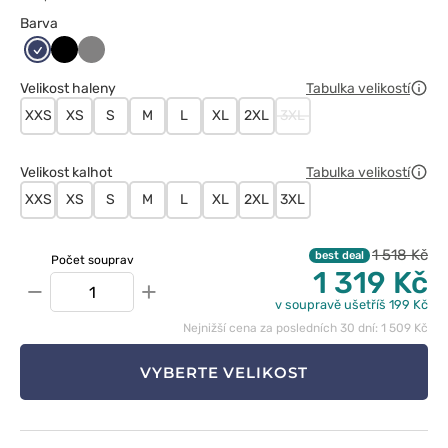
Barva
Ciemny
Czarny
Szary
granat
Velikost haleny
Tabulka velikostí
XXS
XS
S
M
L
XL
2XL
3XL
Velikost kalhot
Tabulka velikostí
XXS
XS
S
M
L
XL
2XL
3XL
1 518 Kč
best deal
Počet souprav
1 319 Kč
−
+
v soupravě ušetříš 199 Kč
Nejnižší cena za posledních 30 dní: 1 509 Kč
VYBERTE VELIKOST