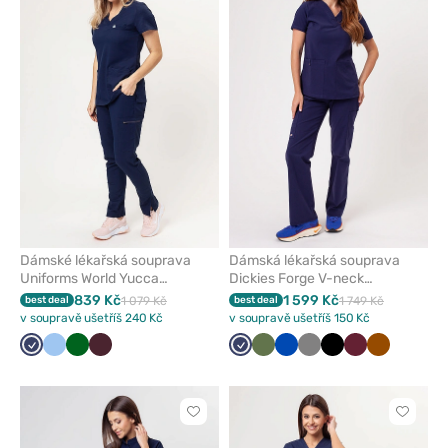
nebo
nebo
odeberete
odeber
z
z
oblíbených
oblíben
Dámské lékařská souprava
Dámská lékařská souprava
Uniforms World Yucca
Dickies Forge V-neck
námořnická modř
námořnická modř
839 Kč
1 599 Kč
best deal
1 079 Kč
best deal
1 749 Kč
v soupravě ušetříš 240 Kč
v soupravě ušetříš 150 Kč
Námořnická
Modrá
Tmavě
Burgundová
Námořnická
Olivková
Královsky
Šedá
Černá
Třešňová
Hnědá
modř
zelená
modř
modrá
Kliknutím
Kliknut
přidáte
přidáte
nebo
nebo