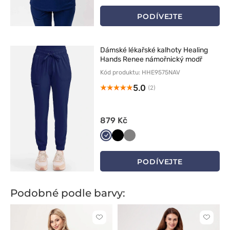
granat
PODÍVEJTE
Dámské lékařské kalhoty Healing
Hands Renee námořnický modř
Kód produktu: HHE9575NAV
5.0
(2)
879 Kč
Ciemny
Czarny
Szary
granat
PODÍVEJTE
Podobné podle barvy:
Kliknutím
Kliknut
přidáte
přidáte