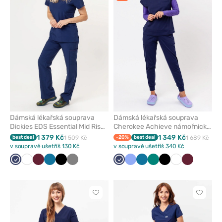
odeberete
odeber
z
z
oblíbených
oblíben
Dámská lékařská souprava
Dámská lékařská souprava
Dickies EDS Essential Mid Rise
Cherokee Achieve námořnická
námořnická modř
modř
1 379 Kč
1 349 Kč
best deal
1 509 Kč
-20%
best deal
1 689 Kč
v soupravě ušetříš 130 Kč
v soupravě ušetříš 340 Kč
Námořnická
Bílá
Třešňová
Karaibsky
Černá
Šedá
Námořnická
Klasicky
Karaibsky
Zelená
Černá
Bílá
Třešňová
modř
modrá
modř
modrá
modrá
Kliknutím
Kliknut
přidáte
přidáte
nebo
nebo
odeberete
odeber