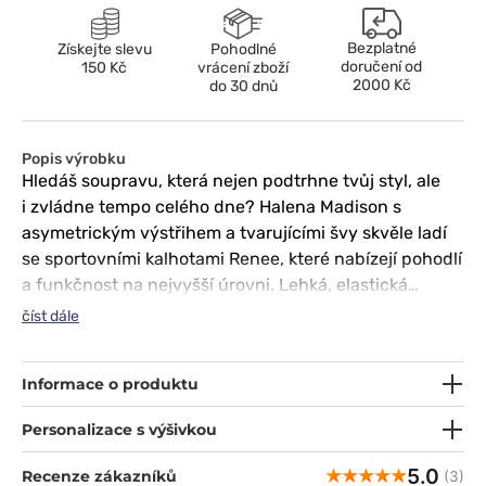
Bezplatné
Získejte slevu
Pohodlné
doručení od
150 Kč
vrácení zboží
2000 Kč
do 30 dnů
Popis výrobku
Hledáš soupravu, která nejen podtrhne tvůj styl, ale
i zvládne tempo celého dne? Halena Madison s
asymetrickým výstřihem a tvarujícími švy skvěle ladí
se sportovními kalhotami Renee, které nabízejí pohodlí
a funkčnost na nejvyšší úrovni. Lehká, elastická
tkanina odvádí vlhkost a umožňuje pleti dýchat,
číst dále
zatímco promyšlené kapsy pojmou vše, co potřebuješ
mít po ruce. Tato dvojice je zárukou, že nejen skvěle
Informace o produktu
vypadáš, ale také se cítíš pohodlně, bez ohledu na
výzvy, které ti práce přinese. :)
Personalizace s výšivkou
5.0
Recenze zákazníků
(3)