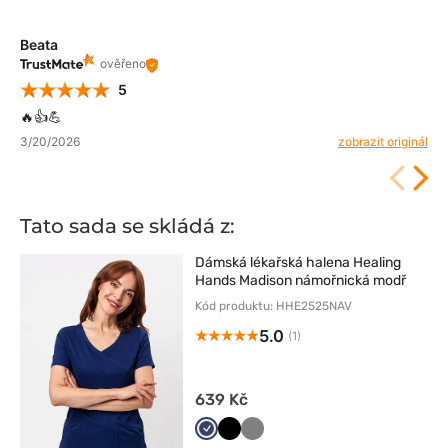
Beata
ověřeno
5
🔥👍️💪
3/20/2026
zobrazit originál
Tato sada se skládá z:
Dámská lékařská halena Healing
Hands Madison námořnická modř
Kód produktu: HHE2525NAV
5.0
(1)
639 Kč
Ciemny
Czarny
Szary