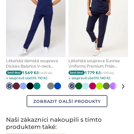
Lékařská dámská souprava
Lékařská souprava Sunrise
Dickies Balance V-neck
Uniforms Premium Pride
námořnická modř
námořnická modř
1 569 Kč
1 779 Kč
best deal
1 679 Kč
best deal
1 919 Kč
v soupravě ušetříš 110 Kč
v soupravě ušetříš 140 Kč
Námořnická
Třešňová
Klasicky
Černá
Zelená
Bílá
Šedá
Královsky
Námořnická
Tmavě
Aqua
Švestkový
Limetková
Olivková
Fialová
Béžová
Hně
modř
modrá
modrá
modř
zelená
ZOBRAZIT DALŠÍ PRODUKTY
Naši zákazníci nakoupili s tímto
produktem také: