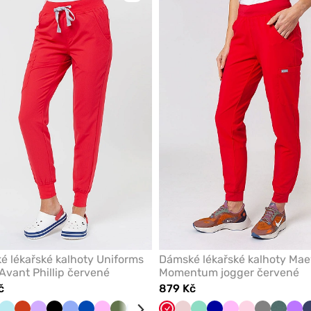
přidáte
nebo
odeberete
z
oblíbených
 lékařské kalhoty Uniforms
Dámské lékařské kalhoty Ma
Avant Phillip červené
Momentum jogger červené
č
879 Kč