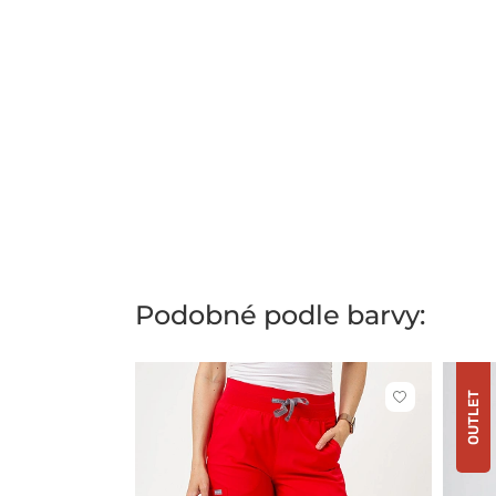
Podobné podle barvy:
OUTLET
Kliknutím
přidáte
nebo
odeberete
z
oblíbených