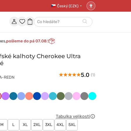
Český (CZK)
Nastavení
přístupnosti
Účet
Oblíbené
Nákupní
Hledat
položky
košík
nes,
pošleme do pá 07.08
ské kalhoty Cherokee Ultra
né
5.0
(1)
2A-REDN
y
erwony
Fioletowy
Karaibski
Klasyczny
Koralowy
Królewski
Lawendowy
Morski
Oliwkowy
Popielaty
Różowy
Szary
Turkus
błękit
błękit
granat
błękit
Tabulka velikostí
M
L
XL
2XL
3XL
4XL
5XL