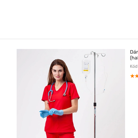
Dám
(ha
Kód