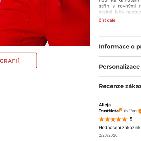
hodí ke kalhotám 
střih s rovnými 
stejně jako nasta
nabízí pohodlí a 
číst dále
kapsy vám poskytn
dvojité prošití na
odolný bez ohled
technologií PROTX
Informace o 
zažijete solidní po
GRAFIÍ
Personalizace
Recenze záka
Alicja
ověřeno
5
Hodnocení zákazníků
2/23/2026