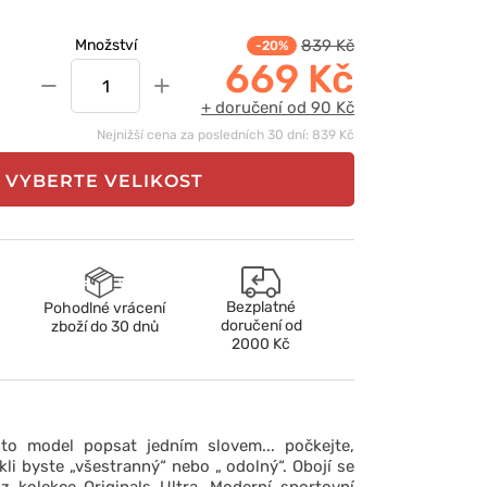
839 Kč
Množství
-20%
669 Kč
−
+
+ doručení od 90 Kč
Nejnižší cena za posledních 30 dní: 839 Kč
VYBERTE VELIKOST
Bezplatné
Pohodlné vrácení
doručení od
zboží do 30 dnů
2000 Kč
to model popsat jedním slovem... počkejte,
kli byste „všestranný“ nebo „ odolný“. Obojí se