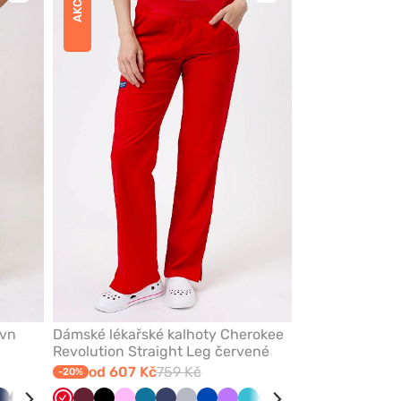
AKCE
přidáte
přidáte
nebo
nebo
odeberete
odeberete
z
z
oblíbených
oblíbených
evn
Dámské lékařské kalhoty Cherokee
Revolution Straight Leg červené
od 607 Kč
759 Kč
-20%