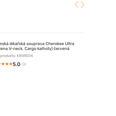
ská lékařská souprava Cherokee Ultra
lena V-neck, Cargo kalhoty) červená
 produktu: K85REDN
5.0
(3)