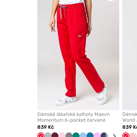
přidáte
nebo
odeberete
z
oblíbených
Dámské lékařské kalhoty Maevn
Dámské
Momentum 6-pocket červené
World 
839 Kč
839 K