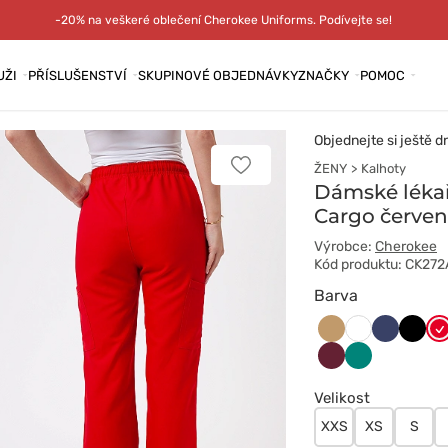
-20% na veškeré oblečení Cherokee Uniforms. Podívejte se!
UŽI
PŘÍSLUŠENSTVÍ
SKUPINOVÉ OBJEDNÁVKY
ZNAČKY
POMOC
Objednejte si ještě d
ŽENY
Kalhoty
Přidat
k
Dámské lékař
oblíbeným
Cargo červe
položkám
Výrobce:
Cherokee
Kód produktu: CK27
Barva
Beżowy
Ciemny
Czarn
Cz
Biały
granat
Wiśniowy
Zielony
Velikost
XXS
XS
S