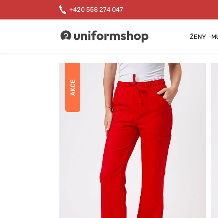
+420 558 274 047
ŽENY
M
Uniformshop
AKCE