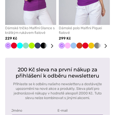
Dámské tričko Malfini Glance s
Dámské polo Malfini Piquei
krátkým rukávem fialové
fialové
229 Kč
299 Kč
Fialová
Červená
Tyrkysová
Mátová
Limetková
Námořnická
Černá
Karaibsky
Šedá
Malinová
Fialová
Bílá
Růžová
Modrá
Oranžová
Červená
Žlutá
Šedá
Námořn
Čer
modř
modrá
modř
200 Kč sleva na první nákup za
přihlášení k odběru newsletteru
Přihlaste se k odběru našeho newsletteru a dostávejte
upozornění na nové akce a produkty. Sleva platí pro
jednorázové nákupy v hodnotě alespoň 2000 Kč. Tuto
slevu nelze kombinovat s jinými akcemi.