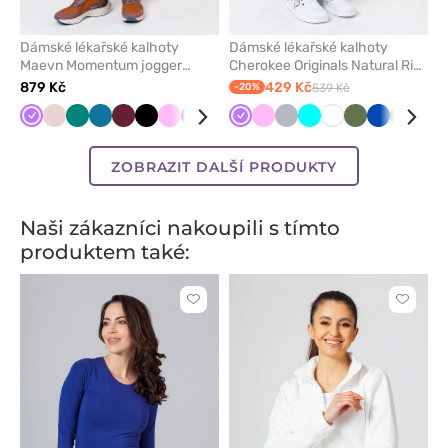
Dámské lékařské kalhoty
Dámské lékařské kalhoty
Maevn Momentum jogger
Cherokee Originals Natural Rise
fialové
fialové
879 Kč
429 Kč
-20%
539 Kč
Fialová
Pastelově
Zelená
Karaibsky
Třešňová
Černá
Růžová
Námořnická
Bílá
Mátová
Fialová
Světle
Růžová
Pastelově
Světle
Tmavě
Tyrkysová
Červená
Bílá
Olivková
Olivková
Královsky
Královsky
Šedá
Světle
Svět
Lil
růžová
modrá
modř
šedá
zelená
šedá
modrá
modrá
modrá
zelená
růž
ZOBRAZIT DALŠÍ PRODUKTY
Naši zákazníci nakoupili s tímto
produktem také:
Kliknutím
Kliknut
přidáte
přidáte
nebo
nebo
odeberete
odeber
z
z
oblíbených
oblíben