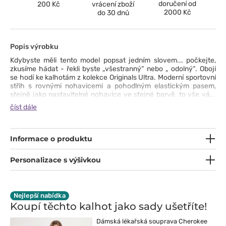
doručení od
200 Kč
vrácení zboží
2000 Kč
do 30 dnů
Popis výrobku
Kdybyste měli tento model popsat jedním slovem... počkejte,
zkusíme hádat - řekli byste „všestranný“ nebo „ odolný“. Obojí
se hodí ke kalhotám z kolekce Originals Ultra. Moderní sportovní
střih s rovnými nohavicemi a pohodlným elastickým pasem,
stejně jako nastavitelné nohavice ve stejné barvě, to vše vám
nabízí pohodlí a přizpůsobení. Dvě přední kapsy a dvě cargo
číst dále
kapsy vám poskytnou dostatek prostoru pro drobnosti, zatímco
dvojité prošití na citlivých místech zaručuje, že tento model je
odolný bez ohledu na to, jak tvrdě pracujete. Tkanina s
technologií PROTX2® zabraňuje vzniku zápachu a díky
Informace o produktu
pružnosti zažijete solidní požitek z nošení. A to každý den.
Personalizace s výšivkou
Nejlepší nabídka
Koupí těchto kalhot jako sady
ušetříte!
Dámská lékařská souprava Cherokee