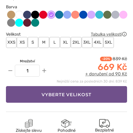
Barva
Beżowy
Ciemny
Czarny
Czerwony
Fioletowy
Karaibski
Klasyczny
Koralowy
Królewski
Lawendowy
Morski
Oliwkowy
Popielaty
Różo
Biały
granat
błękit
błękit
granat
błękit
Szary
Turkus
Wiśniowy
Zielony
Velikost
Tabulka velikostí
XXS
XS
S
M
L
XL
2XL
3XL
4XL
5XL
839 Kč
-20%
Množství
669 Kč
−
+
+ doručení od 90 Kč
Nejnižší cena za posledních 30 dní: 839 Kč
VYBERTE VELIKOST
Bezplatné
Získejte slevu
Pohodlné