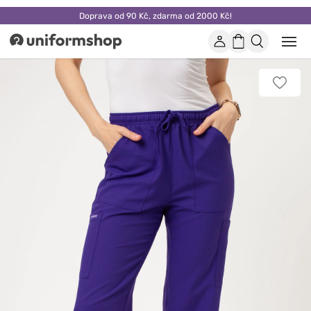
Doprava od 90 Kč, zdarma od 2000 Kč!
Účet
Nákupní
Otevř
Uniformshop
nebo
košík
zavří
mobil
Přidat
men
k
oblíbe
položk