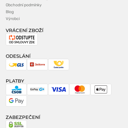
Obchodní podmínky
Blog
Výrobci
VRÁCENÍ ZBOŽÍ
Odstoupení
od
smlouvy
ODESLÁNÍ
GLS
Zásilkovna
Česká
pošta
PLATBY
CSOB
GoPay
Visa
MasterCard
Apple
Pay
Google
Pay
ZABEZPEČENÍ