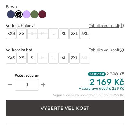
Barva
Ciemny
Czarny
Lawendowy
Oliwkowy
Wiśniowy
granat
Velikost haleny
Tabulka velikostí
XXS
XS
S
M
L
XL
2XL
3XL
Velikost kalhot
Tabulka velikostí
XXS
XS
S
M
L
XL
2XL
3XL
2 398 Kč
best deal
Počet souprav
2 169 Kč
−
+
v soupravě ušetříš 229 Kč
Nejnižší cena za posledních 30 dní: 2 399 Kč
VYBERTE VELIKOST