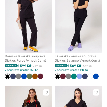
odeberete
odeber
z
z
oblíbených
oblíben
Dámská lékařská souprava
Lékařská dámská souprava
Dickies Forge V-neck černá
Dickies Balance V-neck černá
1 599 Kč
1 569 Kč
best deal
1 749 Kč
best deal
1 679 Kč
v soupravě ušetříš 150 Kč
v soupravě ušetříš 110 Kč
Černá
Námořnická
Šedá
Královsky
Olivková
Hnědá
Třešňová
Černá
Třešňová
Šedá
Zelená
Klasicky
Námořnická
Bílá
Královs
modř
modrá
modrá
modř
modrá
Kliknutím
Kliknut
přidáte
přidáte
nebo
nebo
odeberete
odeber