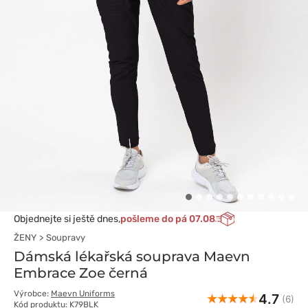
Objednejte si ještě dnes,
pošleme do pá 07.08
ŽENY
Soupravy
Dámská lékařská souprava Maevn
Embrace Zoe černá
Výrobce:
Maevn Uniforms
4.7
(6)
Kód produktu: K79BLK