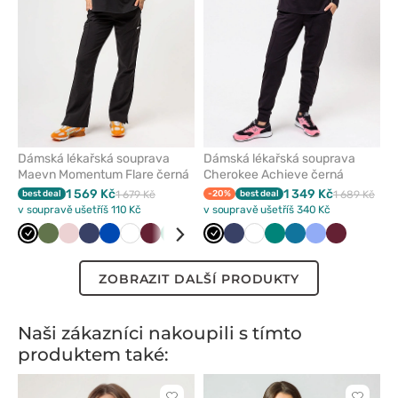
Dámská lékařská souprava
Dámská lékařská souprava
Maevn Momentum Flare černá
Cherokee Achieve černá
1 569 Kč
1 349 Kč
best deal
1 679 Kč
-20%
best deal
1 689 Kč
v soupravě ušetříš 110 Kč
v soupravě ušetříš 340 Kč
Černá
Olivková
Pastelově
Námořnická
Královsky
Bílá
Třešňová
Světle
Žlutá
Klasicky
Černá
Šedá
Námořnická
Karaibsky
Bílá
Světle
Zelená
Levandulová
Karaibsky
Klasicky
Třešňová
růžová
modř
modrá
zelená
modrá
modř
modrá
šedá
modrá
modrá
ZOBRAZIT DALŠÍ PRODUKTY
Naši zákazníci nakoupili s tímto
produktem také: