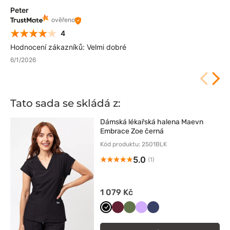
Peter
ověřeno
4
Hodnocení zákazníků: Velmi dobré
6/1/2026
Tato sada se skládá z:
Dámská lékařská halena Maevn
Embrace Zoe černá
Kód produktu: 2501BLK
5.0
(1)
1 079 Kč
Czarny
Wiśniowy
Oliwkowy
Lawendowy
Ciemny
granat