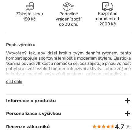
Bezplatné
Získejte slevu
Pohodlné
doručení od
150 Kč
vrácení zboží
2000 Kč
do 30 dnů
Popis výrobku
Vytvořený tak, aby držel krok s tvým denním rytmem, tento
komplet spojuje sportovní lehkost s moderním stylem. Elastická
tkanina odvádí vlhkost a nemačká se, což zajišťuje plnou volnost
pohybu a svěží vzhled i během intenzivní aktivity. Lehce zúžené
kalhoty elegantně zvýrazňují postavu, zatímco pohodlný pas
a praktické kapsy umožňují mít vše po ruce bez omezení. Jemné
číst dále
prošití a síťované panely zajišťují ventilaci a komfort v každé
situaci, podtrhujíce sportovní charakter soupravy. Celý set se
hodí jak do práce, tak na aktivní den, nabízející pohodlí,
funkčnost a moderní vzhled v jednom.
Informace o produktu
Personalizace s výšivkou
4.7
Recenze zákazníků
(6)