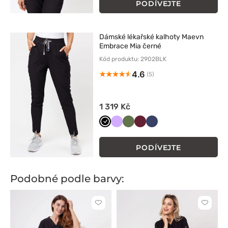
PODÍVEJTE
Dámské lékařské kalhoty Maevn
Embrace Mia černé
Kód produktu: 2902BLK
4.6
(5)
1 319 Kč
Czarny
Lawendowy
Oliwkowy
Wiśniowy
Ciemny
granat
PODÍVEJTE
Podobné podle barvy:
Kliknutím
Kliknut
přidáte
přidáte
nebo
nebo