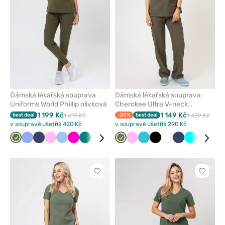
Dámská lékařská souprava
Dámská lékařská souprava
Uniforms World Phillip olivková
Cherokee Ultra V-neck
olivková
1 199 Kč
1 149 Kč
best deal
1 619 Kč
-20%
best deal
1 439 Kč
v soupravě ušetříš 420 Kč
v soupravě ušetříš 290 Kč
Olivková
Klasicky
Námořnická
Růžová
Modrá
Malinová
Zelená
Aqua
Pastelově
Olivková
Růžová
Mořsky
Černá
Bílá
Námořnická
Tyrkysová
Zelená
Šed
modrá
modř
růžová
modrá
modř
Kliknutím
Kliknut
přidáte
přidáte
nebo
nebo
odeberete
odeber
z
z
oblíbených
oblíben