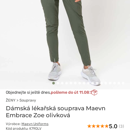
Objednejte si ještě dnes,
pošleme do út 11.08
ŽENY
Soupravy
Dámská lékařská souprava Maevn
Embrace Zoe olivková
Výrobce:
Maevn Uniforms
5.0
(3)
Kód produktu: K79OLV