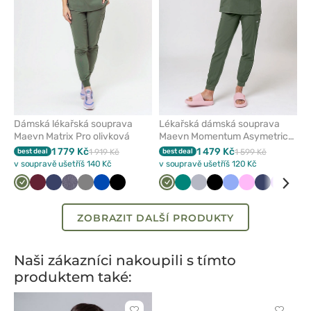
Dámská lékařská souprava
Lékařská dámská souprava
Maevn Matrix Pro olivková
Maevn Momentum Asymetric
olivková
1 779 Kč
1 479 Kč
best deal
1 919 Kč
best deal
1 599 Kč
v soupravě ušetříš 140 Kč
v soupravě ušetříš 120 Kč
Olivková
Třešňová
Námořnická
Šedá
Šedá
Královsky
Černá
Olivková
Zelená
Světle
Černá
Klasicky
Růžová
Námořnick
Fialová
Krá
modř
melanž
modrá
šedá
modrá
modř
mod
ZOBRAZIT DALŠÍ PRODUKTY
Naši zákazníci nakoupili s tímto
produktem také: