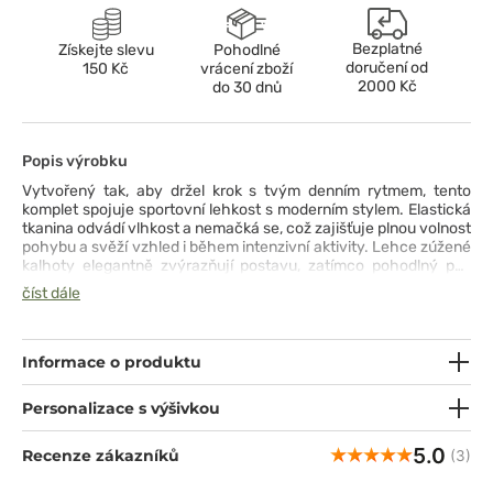
Bezplatné
Získejte slevu
Pohodlné
doručení od
150 Kč
vrácení zboží
2000 Kč
do 30 dnů
Popis výrobku
Vytvořený tak, aby držel krok s tvým denním rytmem, tento
komplet spojuje sportovní lehkost s moderním stylem. Elastická
tkanina odvádí vlhkost a nemačká se, což zajišťuje plnou volnost
pohybu a svěží vzhled i během intenzivní aktivity. Lehce zúžené
kalhoty elegantně zvýrazňují postavu, zatímco pohodlný pas
a praktické kapsy umožňují mít vše po ruce bez omezení. Jemné
číst dále
prošití a síťované panely zajišťují ventilaci a komfort v každé
situaci, podtrhujíce sportovní charakter soupravy. Celý set se
hodí jak do práce, tak na aktivní den, nabízející pohodlí,
funkčnost a moderní vzhled v jednom.
Informace o produktu
Personalizace s výšivkou
5.0
Recenze zákazníků
(3)