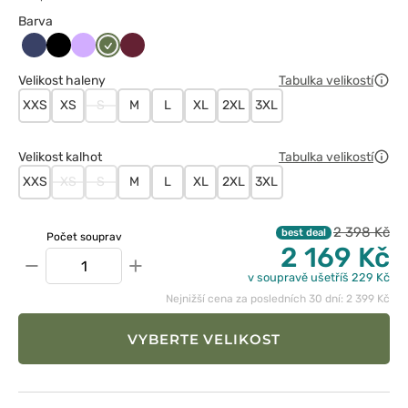
Barva
Ciemny
Czarny
Lawendowy
Oliwkowy
Wiśniowy
granat
Velikost haleny
Tabulka velikostí
XXS
XS
S
M
L
XL
2XL
3XL
Velikost kalhot
Tabulka velikostí
XXS
XS
S
M
L
XL
2XL
3XL
2 398 Kč
best deal
Počet souprav
2 169 Kč
−
+
v soupravě ušetříš 229 Kč
Nejnižší cena za posledních 30 dní: 2 399 Kč
VYBERTE VELIKOST