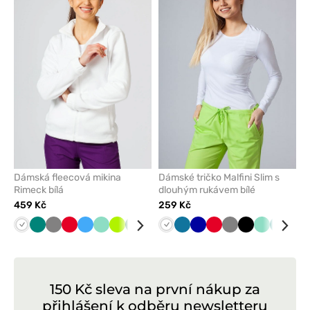
nebo
nebo
odeberete
odeber
z
z
oblíbených
oblíben
Dámská fleecová mikina
Dámské tričko Malfini Slim s
Rimeck bílá
dlouhým rukávem bílé
459 Kč
259 Kč
Bílá
Zelená
Šedá
Červená
Lazurová
Mátová
Limetková
Tmavě
Námořnická
Černá
Bílá
Tmavě
Karaibsky
Oranžová
Tmavě
Grafitová
Červená
Šedá
Černá
Mátová
Zelená
Tře
zelená
modř
modrá
modrá
modrá
150 Kč sleva na první nákup za
přihlášení k odběru newsletteru