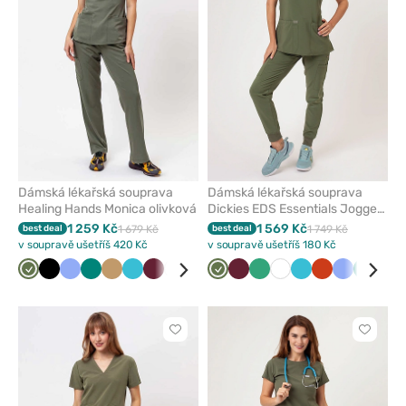
oblíbených
oblíben
Dámská lékařská souprava
Dámská lékařská souprava
Healing Hands Monica olivková
Dickies EDS Essentials Jogger
olivková
1 259 Kč
1 569 Kč
best deal
1 679 Kč
best deal
1 749 Kč
v soupravě ušetříš 420 Kč
v soupravě ušetříš 180 Kč
Olivková
Černá
Klasicky
Zelená
Béžová
Mořsky
Třešňová
Bílá
Královsky
Lilkový
Olivková
Šedá
Třešňová
Karaibsky
Světle
Námořnická
Bílá
Mořsky
Oranžová
Klasicky
Zelená
Čer
modrá
modrá
modrá
modrá
zelená
modř
modrá
modrá
Kliknutím
Kliknut
přidáte
přidáte
nebo
nebo
odeberete
odeber
z
z
oblíbených
oblíben