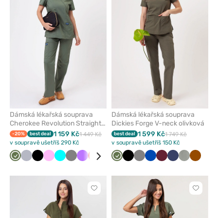
odeberete
odeber
z
z
oblíbených
oblíben
Dámská lékařská souprava
Dámská lékařská souprava
Cherokee Revolution Straight
Dickies Forge V-neck olivková
olivková
1 159 Kč
1 599 Kč
-20%
best deal
1 449 Kč
best deal
1 749 Kč
v soupravě ušetříš 290 Kč
v soupravě ušetříš 150 Kč
Olivková
Světle
Černá
Růžová
Tyrkysová
Šedá
Fialová
Červená
Mořsky
Bílá
Olivková
Královsky
Černá
Béžová
Šedá
Třešňová
Královsky
Klasicky
Třešňová
Námořnická
Námořnická
Karaibsky
Pastelově
Hnědá
šedá
modrá
modrá
modrá
modrá
modř
modř
modrá
olivová
Kliknutím
Kliknut
přidáte
přidáte
nebo
nebo
odeberete
odeber