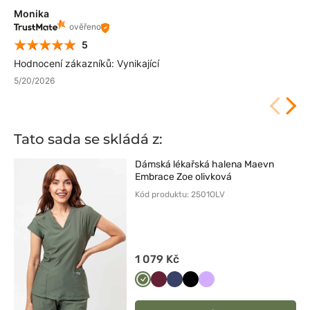
Monika
ověřeno
5
Hodnocení zákazníků: Vynikající
5/20/2026
Tato sada se skládá z:
Dámská lékařská halena Maevn
Embrace Zoe olivková
Kód produktu: 2501OLV
1 079 Kč
Oliwkowy
Wiśniowy
Ciemny
Czarny
Lawendowy
granat