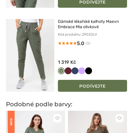
PODÍVEJTE
Dámské lékařské kalhoty Maevn
Embrace Mia olivkové
Kód produktu: 2902OLV
5.0
(3)
1 319 Kč
Oliwkowy
Wiśniowy
Ciemny
Lawendowy
Czarny
granat
PODÍVEJTE
Podobné podle barvy:
Kliknutím
Kliknut
AKCE
přidáte
přidáte
nebo
nebo