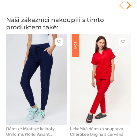
Naši zákazníci nakoupili s tímto
produktem také:
Kliknutím
Kliknut
AKCE
přidáte
přidáte
nebo
nebo
odeberete
odeber
z
z
oblíbených
oblíben
Dámské lékařské kalhoty
Lékařská dámská souprava
Uniforms World Valiant
Cherokee Originals červená