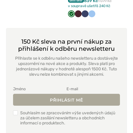
839 Kč
best deal
1 079 Kč
v soupravě ušetříš 240 Kč
Tmavě
Burgundová
Námořnická
Modrá
zelená
modř
150 Kč sleva na první nákup za
přihlášení k odběru newsletteru
Přihlaste se k odběru našeho newsletteru a dostávejte
upozornění na nové akce a produkty. Sleva platí pro
jednorázové nákupy v hodnotě alespoň 1500 Kč. Tuto
slevu nelze kombinovat s jinými akcemi.
PŘIHLÁSIT MĚ
Souhlasím se zpracováním výše uvedených údajů
za účelem zasílání newsletteru a obchodních
informací o produktech.