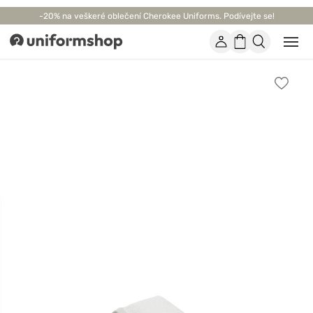
-20% na veškeré oblečení Cherokee Uniforms. Podívejte se!
Účet
Nákupní
Otevř
Uniformshop
nebo
košík
zavří
mobil
Přidat
men
k
oblíbe
položk