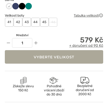
Ciemny
Czarny
Zielony
Biały
granat
Velikost boty
Tabulka velikostí
41
42
43
44
45
46
Množství
579 Kč
−
+
+ doručení od 90 Kč
VYBERTE VELIKOST
Bezplatné
Získejte slevu
Pohodlné
doručení od
150 Kč
vrácení zboží
2000 Kč
do 30 dnů