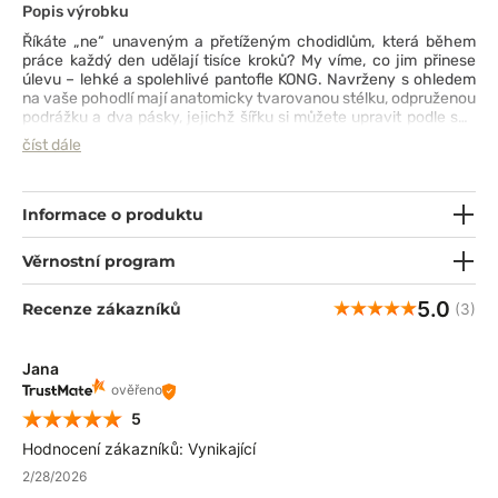
Popis výrobku
Říkáte „ne“ unaveným a přetíženým chodidlům, která během
práce každý den udělají tisíce kroků? My víme, co jim přinese
úlevu – lehké a spolehlivé pantofle KONG. Navrženy s ohledem
na vaše pohodlí mají anatomicky tvarovanou stélku, odpruženou
podrážku a dva pásky, jejichž šířku si můžete upravit podle své
nohy. Materiál použitý na jejich výrobu je CoquiAir – lehká,
číst dále
tvarovaná pěna, která má protiskluzové a antibakteriální
vlastnosti, je odolná proti opotřebení, pevná a zdravotně
nezávadná. A pokud chcete svou stylizaci oživit barvami, i to
vám splní – jsou totiž dostupné v několika barevných
Informace o produktu
variantách. Tak teď už jim můžete bez váhání říct „ano“ :)
Věrnostní program
5.0
Recenze zákazníků
(3)
Jana
ověřeno
5
Hodnocení zákazníků: Vynikající
2/28/2026