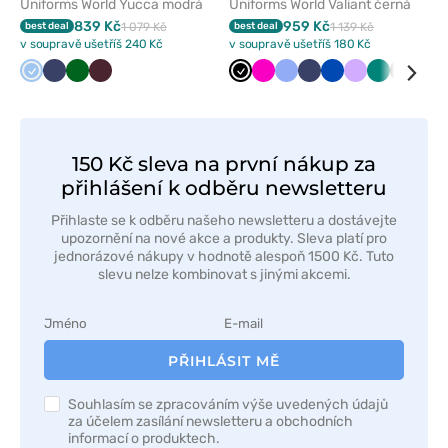
Uniforms World Yucca modrá
Uniforms World Valiant černá
839 Kč
959 Kč
best deal
1 079 Kč
best deal
1 139 Kč
v soupravě ušetříš 240 Kč
v soupravě ušetříš 180 Kč
Modrá
Námořnická
Tmavě
Burgundová
Černá
Malinová
Klasicky
Námořnická
Královsky
Levandulová
Zelená
Šedá
Lil
modř
zelená
modrá
modř
modrá
150 Kč sleva na první nákup za
přihlášení k odběru newsletteru
Přihlaste se k odběru našeho newsletteru a dostávejte
upozornění na nové akce a produkty. Sleva platí pro
jednorázové nákupy v hodnotě alespoň 1500 Kč. Tuto
slevu nelze kombinovat s jinými akcemi.
PŘIHLÁSIT MĚ
Souhlasím se zpracováním výše uvedených údajů
za účelem zasílání newsletteru a obchodních
informací o produktech.