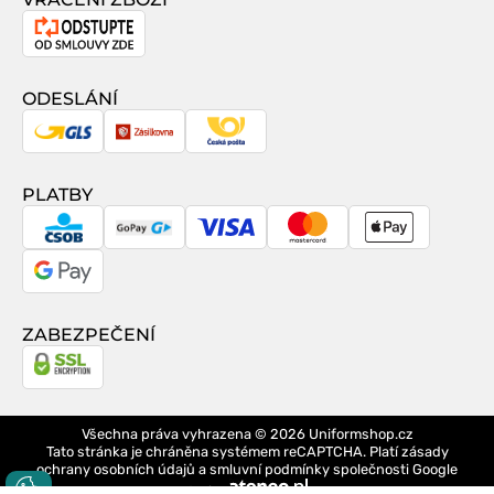
Odstoupení
od
smlouvy
ODESLÁNÍ
GLS
Zásilkovna
Česká
pošta
PLATBY
CSOB
GoPay
Visa
MasterCard
Apple
Pay
Google
Pay
ZABEZPEČENÍ
Všechna práva vyhrazena © 2026
Uniformshop.cz
Tato stránka je chráněna systémem reCAPTCHA. Platí
zásady
ochrany osobních údajů
a
smluvní podmínky
společnosti Google
design