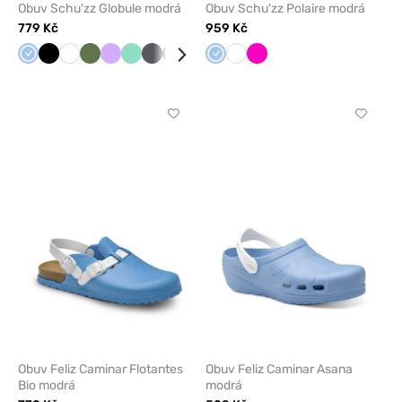
Obuv Schu'zz Globule modrá
Obuv Schu'zz Polaire modrá
779 Kč
959 Kč
Modrá
Černá
Bílá
Olivková
Levandulová
Mátová
Antracit
Námořnická
Žlutá
Světle
Modrá
Lososová
Bílá
Malinová
modř
šedá
Kliknutím
Kliknut
přidáte
přidáte
nebo
nebo
odeberete
odeber
z
z
oblíbených
oblíben
Obuv Feliz Caminar Flotantes
Obuv Feliz Caminar Asana
Bio modrá
modrá