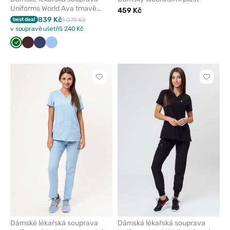
Uniforms World Ava tmavě
459 Kč
zelená
839 Kč
best deal
1 079 Kč
v soupravě ušetříš 240 Kč
Tmavě
Burgundová
Námořnická
Modrá
zelená
modř
Kliknutím
Kliknut
přidáte
přidáte
nebo
nebo
odeberete
odeber
z
z
oblíbených
oblíben
Dámské lékařská souprava
Dámská lékařská souprava