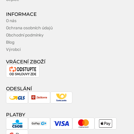
INFORMACE
O nás
Ochrana osobních údajů
Obchodní podmínky
Blog
Výrobci
VRÁCENÍ ZBOŽÍ
Odstoupení
od
smlouvy
ODESLÁNÍ
GLS
Zásilkovna
Česká
pošta
PLATBY
CSOB
GoPay
Visa
MasterCard
Apple
Pay