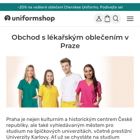
-20% na veškeré oblečení Cherokee Uniforms. Podívejte se!
Účet
Nákupní
Otevř
Uniformshop
nebo
košík
zavří
mobil
Obchod s lékařským oblečením v
men
Praze
Praha je nejen kulturním a historickým centrem České
republiky, ale také vyhledávaným městem pro
studium na špičkových univerzitách, včetně prestižní
Univerzity Karlovy. Ať už se chystáte na studium