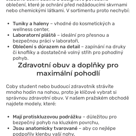
oblečení, které je ochrání před nežádoucími skvrnami
nebo chemickými látkami. V sortimentu proto nechybí:
Tuniky a haleny
– vhodné do kosmetických a
wellness center,
Laboratorní pláště
– ideální pro přesnou a
bezpečnou práci v laboratoři,
Oblečení s důrazem na detail
– zapínání na druky
či knoflíky a dostatečně volný střih pro pohodlný
pohyb.
Zdravotní obuv a doplňky pro
maximální pohodlí
Coby student nebo budoucí zdravotník strávíte
mnoho hodin na nohou, proto je klíčové vybrat si
správnou zdravotní obuv. V našem pražském obchodě
najdete modely, které:
Mají protiskluzovou podrážku
– důležitou pro
bezpečný pohyb na kluzkém povrchu,
Jsou anatomicky tvarované
– aby co nejlépe
podpořily klenbu vaší nohy,