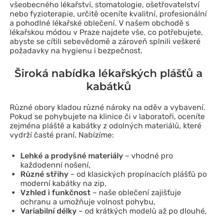
všeobecného lékařství, stomatologie, ošetřovatelství
nebo fyzioterapie, určitě oceníte kvalitní, profesionální
a pohodlné lékařské oblečení. V našem obchodě s
lékařskou módou v Praze najdete vše, co potřebujete,
abyste se cítili sebevědomě a zároveň splnili veškeré
požadavky na hygienu i bezpečnost.
Široká nabídka lékařských plášťů a
kabátků
Různé obory kladou různé nároky na oděv a vybavení.
Pokud se pohybujete na klinice či v laboratoři, oceníte
zejména pláště a kabátky z odolných materiálů, které
vydrží časté praní. Nabízíme:
Lehké a prodyšné materiály
– vhodné pro
každodenní nošení,
Různé střihy
– od klasických propínacích plášťů po
moderní kabátky na zip,
Vzhled i funkčnost
– naše oblečení zajišťuje
ochranu a umožňuje volnost pohybu,
Variabilní délky
– od krátkých modelů až po dlouhé,