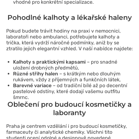
vhodné pro konkrétní specializace.
Pohodlné kalhoty a lékařské haleny
Pokud budete trávit hodiny na praxi v nemocnici,
laboratoři nebo ambulanci, potřebujete kalhoty a
trička, která vydrží náročné podmínky, aniž by se
ztratilo jejich elegantní vzhled. V naší nabídce najdete:
Kalhoty s praktickými kapsami
– pro snadné
uložení drobných předmětů,
Různé střihy halen
– s krátkým nebo dlouhým
rukávem, vždy z příjemných a funkčních látek,
Barevné variace
– od tradiční bílé až po decentní
pastelové odstíny, které dodají vašemu outfitu
šmrnc.
Oblečení pro budoucí kosmetičky a
laboranty
Praha je centrem vzdělání i pro budoucí kosmetičky,
farmaceuty či analytické chemiky. Všichni tito
studenti ocení odolné a designově povedené