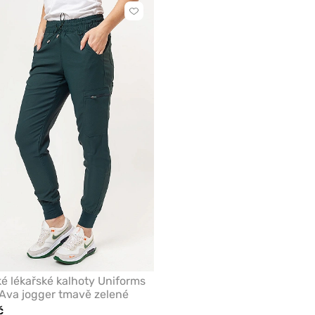
Kliknutím
přidáte
nebo
odeberete
z
oblíbených
 lékařské kalhoty Uniforms
Ava jogger tmavě zelené
č