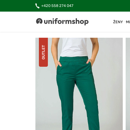
+420 558 274 047
ŽENY
M
Uniformshop
OUTLET