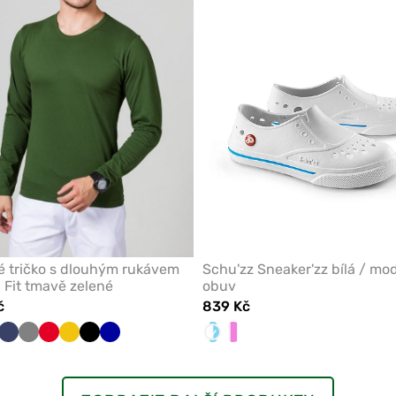
oblíbených
é tričko s dlouhým rukávem
Schu'zz Sneaker'zz bílá / mo
i Fit tmavě zelené
obuv
č
839 Kč
ě
lá
Námořnická
Šedá
Červená
Žlutá
Černá
Tmavě
Bílá/Modrá
Bílá/Růžová
á
modř
modrá