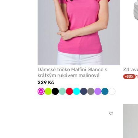
Dámské tričko Malfini Glance s
Zdravo
krátkým rukávem malinové
1
-33%
229 Kč
Malinová
Limetková
Černá
Mátová
Červená
Tyrkysová
Námořnická
Šedá
Fialová
Karaibsky
Bílá
modř
modrá
Kliknutím
přidáte
nebo
odeberete
z