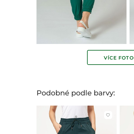
VÍCE FOTO
Podobné podle barvy:
Kliknutím
přidáte
nebo
odeberete