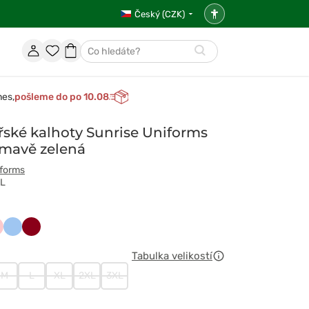
Český (CZK)
Nastavení
přístupnosti
Účet
Oblíbené
Nákupní
Hledat
položky
košík
nes,
pošleme do po 10.08
ské kalhoty Sunrise Uniforms
tmavě zelená
iforms
TL
wski
sosiowy
Niebieski
Oberżyna
t
/
Tabulka velikostí
Wiśniowy
M
L
XL
2XL
3XL