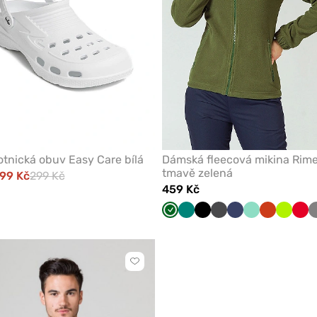
tnická obuv Easy Care bílá
Dámská fleecová mikina Rim
tmavě zelená
99 Kč
299 Kč
459 Kč
Tmavě
Zelená
Černá
Grafitová
Námořnická
Mátová
Oranžová
Limetk
Čer
zelená
modř
Kliknutím
přidáte
nebo
odeberete
z