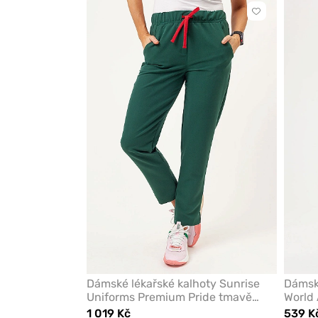
Kliknutím
přidáte
nebo
odeberete
z
oblíbených
Dámské lékařské kalhoty Sunrise
Dámské
Uniforms Premium Pride tmavě
World 
zelené
1 019 Kč
539 K