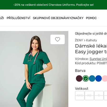
-20% na veškeré oblečení Cherokee Uniforms. Podívejte se!
UŽI
PŘÍSLUŠENSTVÍ
SKUPINOVÉ OBJEDNÁVKY
ZNAČKY
POMOC
Objednejte si ještě d
ŽENY
Kalhoty
Přidat
k
Dámské lékař
oblíbeným
Easy jogger 
položkám
Výrobce:
Sunrise Un
Kód produktu: P06B
Barva
Burgundowy
Butelkowa
Karaibski
Króle
Ło
zieleń
błękit
grana
Velikost
XXS
XS
S