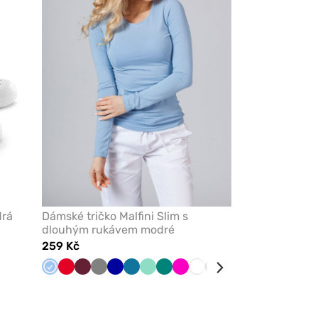
oblíbených
oblíbených
drá
Dámské tričko Malfini Slim s
dlouhým rukávem modré
259 Kč
Modrá
Červená
Třešňová
Šedá
Tmavě
Karaibsky
Mátová
Zelená
Malinová
Bílá
Námořnická
Černá
Žlutá
modrá
modrá
modř