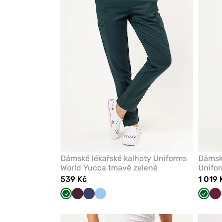
z
oblíbených
Dámské lékařské kalhoty Uniforms
Dámské
World Yucca tmavě zelené
Unifo
tmavě
539 Kč
1 019 
Tmavě
Burgundová
Námořnická
Modrá
Tmav
Tř
zelená
modř
zelen