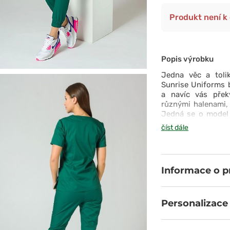
Produkt není k 
Popis výrobku
Jedna věc a toli
Sunrise Uniforms 
a navíc vás přek
různými halenami, 
Jedná se o model 
zúženými nohavice
číst dále
pohodlí a ženskost
potřebné drobnost
pracovního dne.
Informace o 
Personalizace