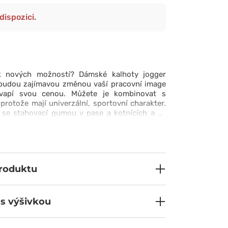
dispozici.
k nových možností? Dámské kalhoty jogger
budou zajímavou změnou vaší pracovní image
vapí svou cenou. Můžete je kombinovat s
protože mají univerzální, sportovní charakter.
se stahovací gumou v pase a kotnících a se
mi, které pěkně padnou a dodávají vám pocit
i. Ve dvou bočních kapsách najdete prostor na
i - je dobré je mít po ruce během aktivního
produktu
 s výšivkou