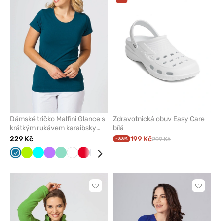
odeberete
odeber
z
z
oblíbených
oblíben
Dámské tričko Malfini Glance s
Zdravotnická obuv Easy Care
krátkým rukávem karaibsky
bílá
modré
229 Kč
199 Kč
-33%
299 Kč
Karaibsky
Limetková
Tyrkysová
Fialová
Mátová
Bílá
Červená
Námořnická
Černá
Šedá
Malinová
modrá
modř
Kliknutím
Kliknut
přidáte
přidáte
nebo
nebo
odeberete
odeber
z
z