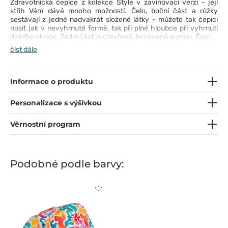
Zdravotnická čepice z kolekce Style v zavinovací verzi - její
střih Vám dává mnoho možností. Čelo, boční část a růžky
sestávají z jedné nadvakrát složené látky - můžete tak čepici
nosit jak v nevyhrnuté formě, tak při plné hloubce při vyhrnutí
dolního okraje. Zadní část je otevřená, lemovaná gumou. Čepice
je ušitá s mimořádnou péčí o detail. Je pohodlná a příjemná na
číst dále
dotek. Díky výrazným a originálním vzorům bude ideálním
doplňkem Vašeho pracovního outfitu.
Informace o produktu
Personalizace s výšivkou
Věrnostní program
Podobné podle barvy:
Kliknutím
přidáte
nebo
odeberete
z