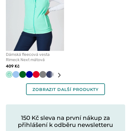
Dámská fleecová vesta
Rimeck Next mátová
409 Kč
Mátová
Modrá
Tmavě
Tmavě
Červená
Šedá
Námořnická
Černá
Malinová
Limetková
Bílá
zelená
modrá
modř
ZOBRAZIT DALŠÍ PRODUKTY
150 Kč sleva na první nákup za
přihlášení k odběru newsletteru