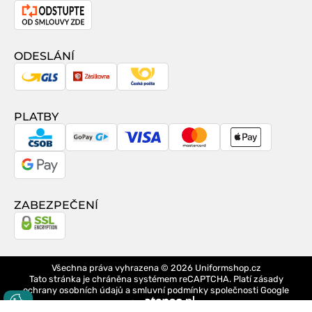
Odstoupení
od
smlouvy
ODESLÁNÍ
GLS
Zásilkovna
Česká
pošta
PLATBY
CSOB
GoPay
Visa
MasterCard
Apple
Pay
Google
Pay
ZABEZPEČENÍ
Všechna práva vyhrazena © 2026
Uniformshop.cz
Tato stránka je chráněna systémem reCAPTCHA. Platí
zásady
ochrany osobních údajů
a
smluvní podmínky
společnosti Google
design
Logo