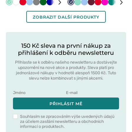
Mátová
Bílá
Červená
Modrá
Šedá
Tmavě
Tmavě
Malinová
Černá
Limetková
Námořnická
Námořnická
Mátová
Modrá
Třešňová
Červená
Malinová
Zelená
Karaibs
Šed
zelená
modrá
modř
modř
modrá
ZOBRAZIT DALŠÍ PRODUKTY
150 Kč sleva na první nákup za
přihlášení k odběru newsletteru
Přihlaste se k odběru našeho newsletteru a dostávejte
upozornění na nové akce a produkty. Sleva platí pro
jednorázové nákupy v hodnotě alespoň 1500 Kč. Tuto
slevu nelze kombinovat s jinými akcemi.
PŘIHLÁSIT MĚ
Souhlasím se zpracováním výše uvedených údajů
za účelem zasílání newsletteru a obchodních
informací o produktech.