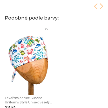
Podobné podle barvy:
Kliknutím
přidáte
nebo
odeberete
z
oblíbených
Lékařská čepice Sunrise
Uniforms Style Unisex veselý
útes
219 Kč