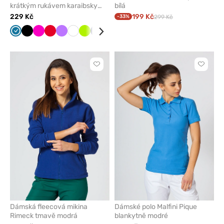
krátkým rukávem karaibsky
bílá
modré
229 Kč
199 Kč
-33%
299 Kč
Karaibsky
Černá
Malinová
Červená
Fialová
Bílá
Limetková
Námořnická
Šedá
Mátová
Tyrkysová
modrá
modř
Kliknutím
Kliknut
přidáte
přidáte
nebo
nebo
odeberete
odeber
z
z
oblíbených
oblíben
Dámská fleecová mikina
Dámské polo Malfini Pique
Rimeck tmavě modrá
blankytně modré