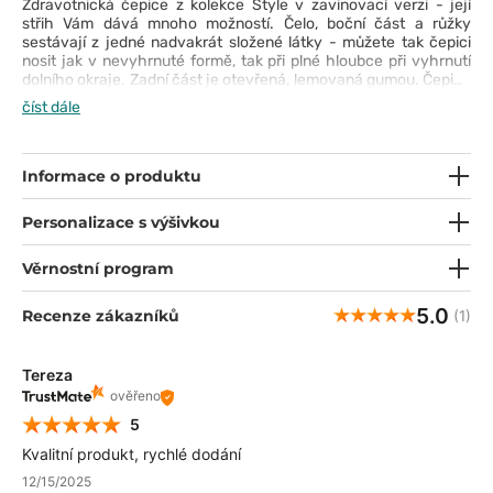
Zdravotnická čepice z kolekce Style v zavinovací verzi - její
střih Vám dává mnoho možností. Čelo, boční část a růžky
sestávají z jedné nadvakrát složené látky - můžete tak čepici
nosit jak v nevyhrnuté formě, tak při plné hloubce při vyhrnutí
dolního okraje. Zadní část je otevřená, lemovaná gumou. Čepice
je ušitá s mimořádnou péčí o detail. Je pohodlná a příjemná na
číst dále
dotek. Díky výrazným a originálním vzorům bude ideálním
doplňkem Vašeho pracovního outfitu.
Informace o produktu
Personalizace s výšivkou
Věrnostní program
5.0
Recenze zákazníků
(1)
Tereza
ověřeno
5
Kvalitní produkt, rychlé dodání
12/15/2025