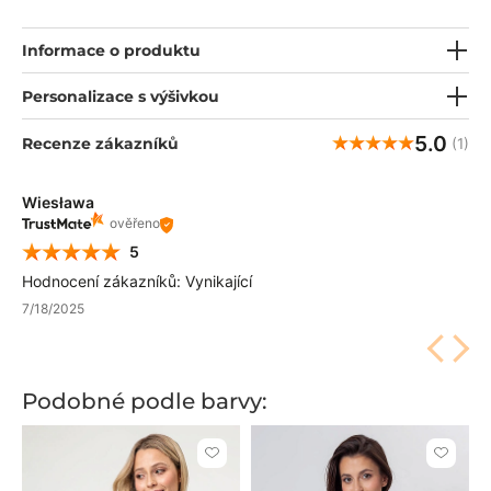
a klasický střih jí dodávají na půvabu. Určitě ho objevíte při
vytváření profesionálních stylizací.
Informace o produktu
Personalizace s výšivkou
5.0
Recenze zákazníků
(1)
Wiesława
ověřeno
5
Hodnocení zákazníků: Vynikající
7/18/2025
Podobné podle barvy:
Kliknutím
Kliknut
přidáte
přidáte