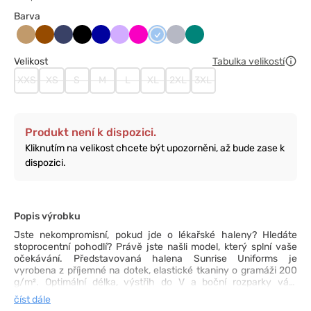
Barva
Beżowy
Brązowy
Ciemny
Czarny
Granatowy
Lawendowy
Malinowy
Niebieski
Popielaty
Zielony
granat
Velikost
Tabulka velikostí
XXS
XS
S
M
L
XL
2XL
3XL
Produkt není k dispozici.
Kliknutím na velikost chcete být upozorněni, až bude zase k
dispozici.
Popis výrobku
Jste nekompromisní, pokud jde o lékařské haleny? Hledáte
stoprocentní pohodlí? Právě jste našli model, který splní vaše
očekávání. Představovaná halena Sunrise Uniforms je
vyrobena z příjemné na dotek, elastické tkaniny o gramáži 200
g/m². Optimální délka, výstřih do V a boční rozparky vám
poskytnou volnost pohybu, zatímco záševky na zádech jemně
číst dále
zdůrazní vaše křivky. Dvě nenápadné přední kapsy na drobnosti