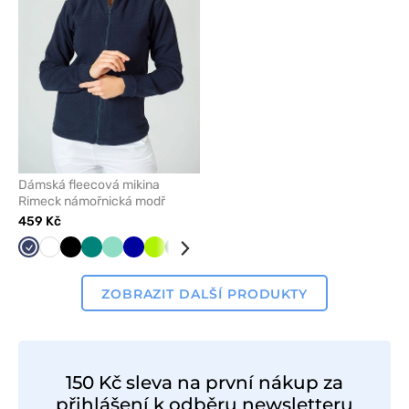
Dámská fleecová mikina
Rimeck námořnická modř
459 Kč
Námořnická
Bílá
Černá
Zelená
Mátová
Tmavě
Limetková
Tmavě
Oranžová
Grafitová
Lazurová
Červená
Šedá
modř
modrá
zelená
ZOBRAZIT DALŠÍ PRODUKTY
150 Kč sleva na první nákup za
přihlášení k odběru newsletteru