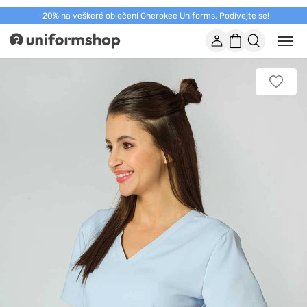
-20% na veškeré oblečení Cherokee Uniforms. Podívejte se!
Účet
Nákupní
Otevř
Uniformshop
nebo
košík
zavří
mobil
Přidat
men
k
oblíbe
položk