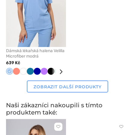
Dámská lékařská halena Velilla
Microfiber modrá
639 Kč
Modrá
Koralová
Bílá
Karaibsky
Tmavě
Fialová
Černá
Světle
Mátová
modrá
modrá
zelená
ZOBRAZIT DALŠÍ PRODUKTY
Naši zákazníci nakoupili s tímto
produktem také:
Kliknutím
Kliknut
přidáte
přidáte