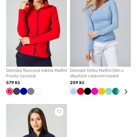
z
z
oblíbených
oblíben
Dámská fleecová mikina Malfini
Dámské tričko Malfini Slim s
Frosty červená
dlouhým rukávem modré
579 Kč
259 Kč
Červená
Námořnická
Tmavě
Šedá
Bílá
Modrá
Červená
Černá
Malinová
Žlutá
Mátová
Zelená
Třešňo
Nám
modř
modrá
mo
Kliknutím
přidáte
nebo
odeberete
z
oblíbených