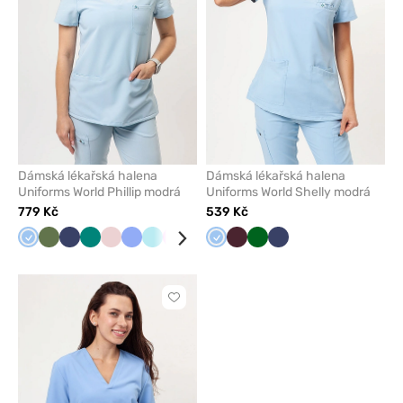
Dámská lékařská halena
Dámská lékařská halena
Uniforms World Phillip modrá
Uniforms World Shelly modrá
779 Kč
539 Kč
Modrá
Olivková
Námořnická
Zelená
Pastelově
Klasicky
Aqua
Růžová
Malinová
Modrá
Burgundová
Tmavě
Námořnická
modř
růžová
modrá
zelená
modř
Kliknutím
přidáte
nebo
odeberete
z
oblíbených