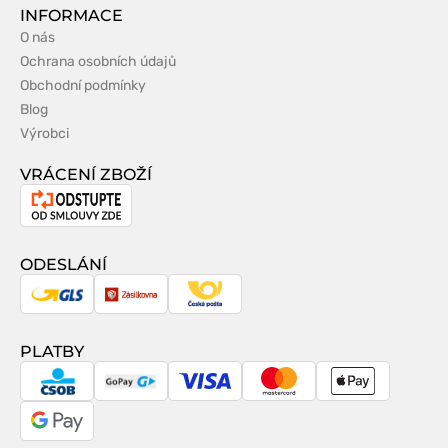
INFORMACE
O nás
Ochrana osobních údajů
Obchodní podmínky
Blog
Výrobci
VRÁCENÍ ZBOŽÍ
Odstoupení
od
smlouvy
ODESLÁNÍ
GLS
Zásilkovna
Česká
pošta
PLATBY
CSOB
GoPay
Visa
MasterCard
Apple
Pay
Google