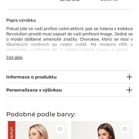
Popis výrobku
Pokud jste ve vaší profesi velmi aktivní, pak se halena z kolekce
Revolution prostě musí zapsat do vaší profesní image. Jedná se
o model oblíbené americké značky Cherokee, který se nosí v
lékařských centrech po celém světě. Má moderní střih s
originálním výstřihem do V, módně řešené kapsy a ozdobné
prošívání, které dodávají haleně jemný půvab. Prodyšná tkanina
číst dále
s hedvábím a spandexem a síťované prvky na zádech způsobí,
že se budete cítit pohodlně během nejnáročnějších chvil v
práci.
Informace o produktu
Personalizace s výšivkou
Podobné podle barvy:
OUTLET
Kliknutím
Kliknut
přidáte
přidáte