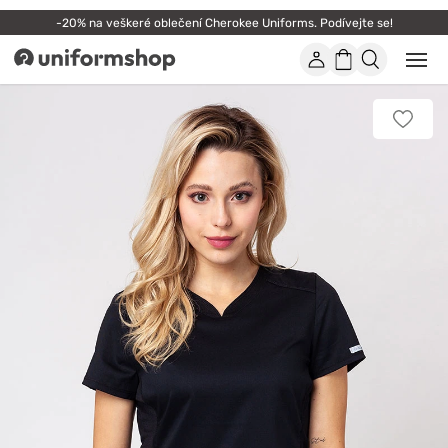
-20% na veškeré oblečení Cherokee Uniforms. Podívejte se!
Účet
Nákupní
Otevř
Uniformshop
nebo
košík
zavří
mobil
Přidat
men
k
oblíbe
položk