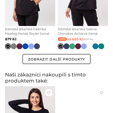
Dámská lékařská halenka
Dámská lékařská halena
Healing Hands Skyler černá
Cherokee Achieve černá
879 Kč
od 655 Kč
-20%
819 Kč
Černá
Šedá
Třešňová
Královsky
Klasicky
Námořnická
Černá
Námořnická
Světle
Třešňová
Klasicky
Bílá
Karaibsky
Zelená
modrá
modrá
modř
modř
zelená
modrá
modrá
ZOBRAZIT DALŠÍ PRODUKTY
Naši zákazníci nakoupili s tímto
produktem také:
Kliknutím
Kliknut
přidáte
přidáte
nebo
nebo
odeberete
odeber
z
z