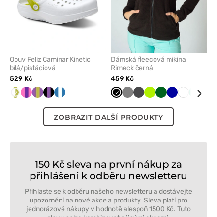
Obuv Feliz Caminar Kinetic
Dámská fleecová mikina
bílá/pistáciová
Rimeck černá
529 Kč
459 Kč
Bílá/Pistáciová
Fuchsie/fialová
Fialová/pistáciová
Černá/Levandule
Námořnická/bílá
Černá
Šedá
Grafitová
Limetková
Tmavě
Tmavě
Bílá
Mátová
Ora
zelená
modrá
ZOBRAZIT DALŠÍ PRODUKTY
150 Kč sleva na první nákup za
přihlášení k odběru newsletteru
Přihlaste se k odběru našeho newsletteru a dostávejte
upozornění na nové akce a produkty. Sleva platí pro
jednorázové nákupy v hodnotě alespoň 1500 Kč. Tuto