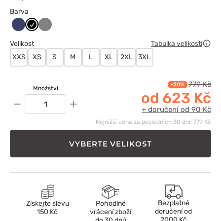
Barva
Ciemny
Czarny
Szary
granat
Velikost
Tabulka velikostí
XXS
XS
S
M
L
XL
2XL
3XL
779 Kč
-20%
Množství
od 623 Kč
−
+
+ doručení od 90 Kč
Nejnižší cena za posledních 30 dní: 779 Kč
VYBERTE VELIKOST
Bezplatné
Získejte slevu
Pohodlné
doručení od
150 Kč
vrácení zboží
2000 Kč
do 30 dnů