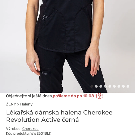
Objednejte si ještě dnes,
pošleme do po 10.08
ŽENY
Haleny
Lékařská dámska halena Cherokee
Revolution Active černá
Výrobce:
Cherokee
Kód produktu: WWE601BLK