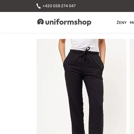
+420 558 274 047
ŽENY
M
Uniformshop