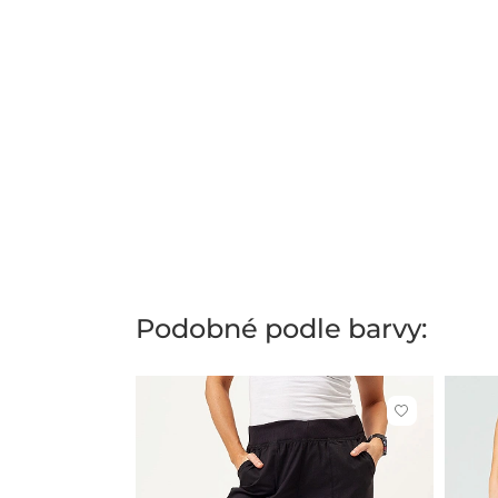
Podobné podle barvy:
Kliknutím
přidáte
nebo
odeberete
z