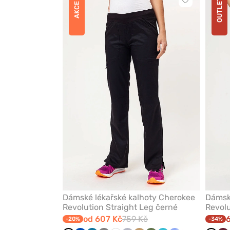
OUTLET
Kliknutím
AKCE
přidáte
nebo
odeberete
z
oblíbených
Dámské lékařské kalhoty Cherokee
Dámské
Revolution Straight Leg černé
Revolu
od 607 Kč
759 Kč
-20%
-34%