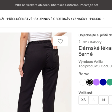
-20% na veškeré oblečení Cherokee Uniforms. Podívejte se!
UŽI
PŘÍSLUŠENSTVÍ
SKUPINOVÉ OBJEDNÁVKY
ZNAČKY
POMOC
Objednejte si ještě d
ŽENY
Kalhoty
Přidat
k
Dámské lékařs
oblíbeným
černé
položkám
Výrobce:
Velilla
Kód produktu: 5330
Barva
Czarny
Fioletowy
Grana
Ja
Biały
zi
Velikost
XS
S
M