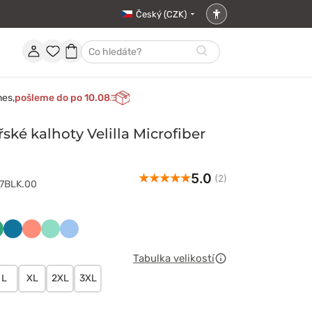
Český (CZK)
Nastavení
přístupnosti
Účet
Oblíbené
Nákupní
Hledat
položky
košík
nes,
pošleme do po 10.08
ké kalhoty Velilla Microfiber
5.0
(2)
07BLK.00
towy
sny
Karaibski
Koralowy
Miętowy
Niebieski
elony
błękit
Tabulka velikostí
L
XL
2XL
3XL