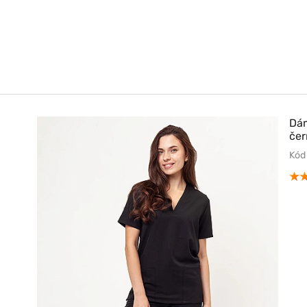
Dám
čer
Kód