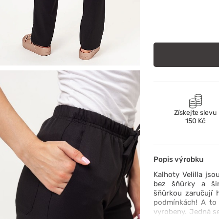
Získejte slevu
150 Kč
Popis výrobku
Kalhoty Velilla js
bez šňůrky a šir
šňůrkou zaručují h
podmínkách! A to 
vyrobeny. Jedná se