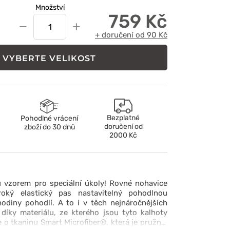
Množství
759 Kč
−
+
+ doručení od 90 Kč
VYBERTE VELIKOST
Bezplatné
Pohodlné vrácení
doručení od
zboží do 30 dnů
2000 Kč
ou vzorem pro speciální úkoly! Rovné nohavice
oký elastický pas nastavitelný pohodlnou
odiny pohodlí. A to i v těch nejnáročnějších
díky materiálu, ze kterého jsou tyto kalhoty
 o tkaninu Smart Microfiber®, která je pružná,