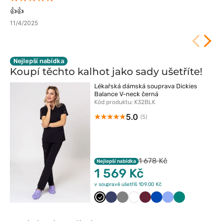
👍️👍️
11/4/2025
Nejlepší nabídka
Koupí těchto kalhot jako sady
ušetříte!
Lékařská dámská souprava Dickies
Balance V-neck černá
Kód produktu: K32BLK
5.0
(5)
1 678 Kč
Nejlepší nabídka
1 569 Kč
v soupravě ušetříš 109.00 Kč
Czarny
Ciemny
Szary
Biały
Wiśniowy
Królewski
Klasyczny
Zielony
granat
granat
błękit