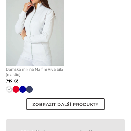
odeberete
z
oblíbených
Dámská mikina Malfini Viva bílá
(elastic)
719 Kč
Bílá
Červená
Tmavě
Námořnická
modrá
modř
ZOBRAZIT DALŠÍ PRODUKTY