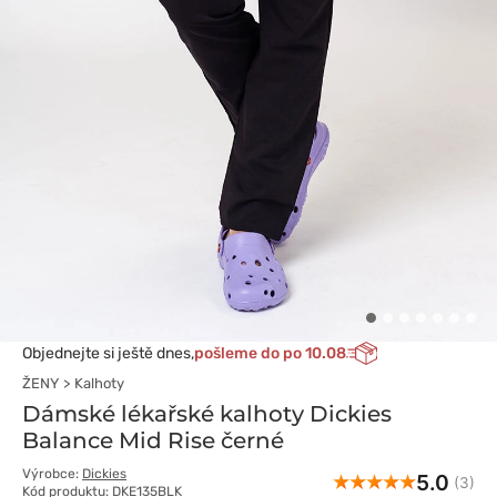
Objednejte si ještě dnes,
pošleme do po 10.08
ŽENY
Kalhoty
Dámské lékařské kalhoty Dickies
Balance Mid Rise černé
Výrobce:
Dickies
5.0
(3)
Kód produktu: DKE135BLK