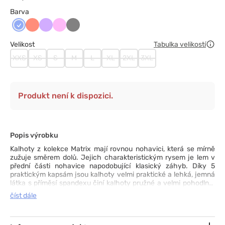
Barva
Klasyczny
Koralowy
Lawendowy
Różowy
Szary
błękit
Velikost
Tabulka velikostí
XXS
XS
S
M
L
XL
2XL
3XL
Produkt není k dispozici.
Popis výrobku
Kalhoty z kolekce Matrix mají rovnou nohavici, která se mírně
zužuje směrem dolů. Jejich charakteristickým rysem je lem v
přední části nohavice napodobující klasický záhyb. Díky 5
praktickým kapsám jsou kalhoty velmi praktické a lehká, jemná
látka s příměsí spandexu činí kalhoty pružné a velmi pohodlné.
Skvělý poměr ceny a kvality!
číst dále