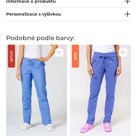
Informace o produktu
Personalizace s výšivkou
Podobné podle barvy:
OUTLET
Kliknutím
Kliknut
AKCE
přidáte
přidáte
nebo
nebo
odeberete
odeber
z
z
oblíbených
oblíben