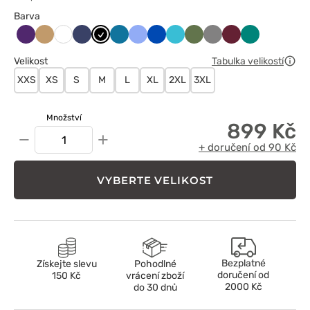
Barva
Bakłażanowy
Beżowy
Ciemny
Czarny
Karaibski
Klasyczny
Królewski
Morski
Oliwkowy
Szary
Wiśniowy
Zielony
Biały
granat
błękit
błękit
granat
błękit
Velikost
Tabulka velikostí
XXS
XS
S
M
L
XL
2XL
3XL
Množství
899 Kč
−
+
+ doručení od 90 Kč
VYBERTE VELIKOST
Bezplatné
Získejte slevu
Pohodlné
doručení od
150 Kč
vrácení zboží
2000 Kč
do 30 dnů