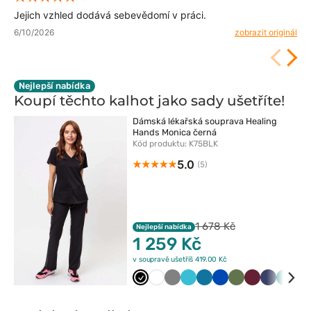
Jejich vzhled dodává sebevědomí v práci.
6/10/2026
zobrazit originál
Nejlepší nabídka
Koupí těchto kalhot jako sady
ušetříte!
Dámská lékařská souprava Healing
Hands Monica černá
Kód produktu: K75BLK
5.0
(5)
1 678 Kč
Nejlepší nabídka
1 259 Kč
v soupravě ušetříš 419.00 Kč
Czarny
Biały
Szary
Morski
Karaibski
Królewski
Oliwkowy
Wiśniowy
Ciemny
Zielon
Ba
błękit
błękit
granat
granat