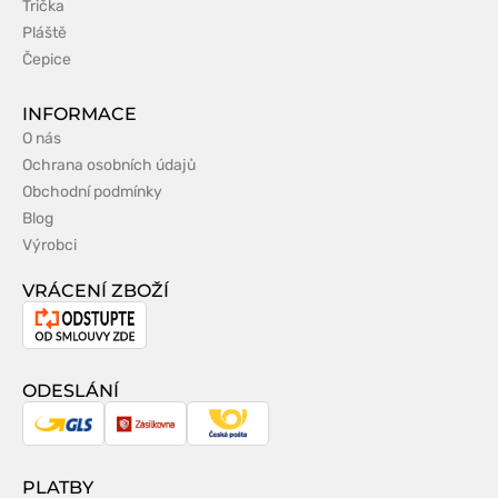
Trička
Pláště
Čepice
INFORMACE
O nás
Ochrana osobních údajů
Obchodní podmínky
Blog
Výrobci
VRÁCENÍ ZBOŽÍ
Odstoupení
od
smlouvy
ODESLÁNÍ
GLS
Zásilkovna
Česká
pošta
PLATBY