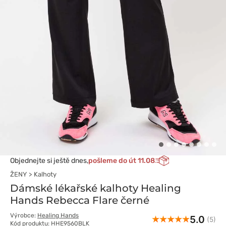
Objednejte si ještě dnes,
pošleme do út 11.08
ŽENY
Kalhoty
Dámské lékařské kalhoty Healing
Hands Rebecca Flare černé
Výrobce:
Healing Hands
5.0
(5)
Kód produktu: HHE9560BLK