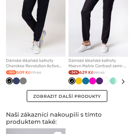
Dámské lékařské kalhoty
Dámské lékařské kalhoty
Cherokee Revolution Active
Maevn Matrix Contrast semi-
Jogger černé
jogger černé
509 Kč
629 Kč
-35%
779 Kč
-34%
959 Kč
Černá
Námořnická
Šedá
Černá
Žlutá
Karaibsky
Malinová
Lilkový
Bílá
Mátová
Levand
Moř
modř
modrá
mod
ZOBRAZIT DALŠÍ PRODUKTY
Naši zákazníci nakoupili s tímto
produktem také: