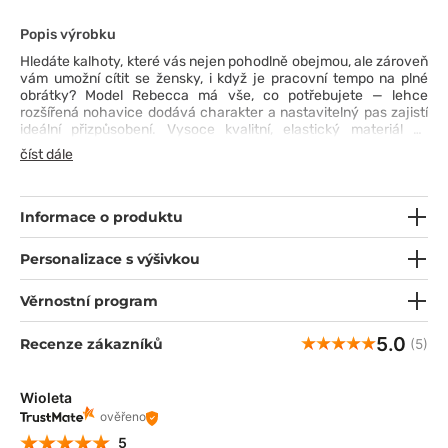
Popis výrobku
Hledáte kalhoty, které vás nejen pohodlně obejmou, ale zároveň
vám umožní cítit se žensky, i když je pracovní tempo na plné
obrátky? Model Rebecca má vše, co potřebujete — lehce
rozšířená nohavice dodává charakter a nastavitelný pas zajistí
ideální přizpůsobení. Vysoce kvalitní, elastický materiál se
postará o pohodlí a pocit svěžesti i během těch nejnáročnějších
číst dále
směn. Šest praktických kapes, včetně cargo kapsy a malých
přihrádek na drobnosti, znamená, že všechno důležité budete
mít vždy po ruce. Rebecca jsou kalhoty, které fungují stejně
spolehlivě jako vy.
Informace o produktu
Personalizace s výšivkou
Věrnostní program
5.0
Recenze zákazníků
(5)
Wioleta
ověřeno
5