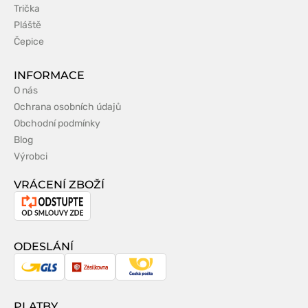
Trička
Pláště
Čepice
INFORMACE
O nás
Ochrana osobních údajů
Obchodní podmínky
Blog
Výrobci
VRÁCENÍ ZBOŽÍ
Odstoupení
od
smlouvy
ODESLÁNÍ
GLS
Zásilkovna
Česká
pošta
PLATBY