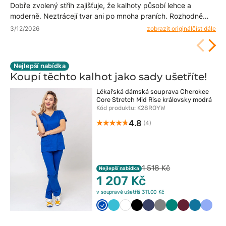
Dobře zvolený střih zajišťuje, že kalhoty působí lehce a
moderně. Neztrácejí tvar ani po mnoha praních. Rozhodně
doporučuji tento model každému. ❤️
3/12/2026
zobrazit originál
číst dále
Nejlepší nabídka
Koupí těchto kalhot jako sady
ušetříte!
Lékařská dámská souprava Cherokee
Core Stretch Mid Rise královsky modrá
Kód produktu: K28ROYW
4.8
(4)
1 518 Kč
Nejlepší nabídka
1 207 Kč
v soupravě ušetříš 311.00 Kč
Królewski
Morski
Biały
Czarny
Ciemny
Szary
Zielony
Wiśniowy
Karaibski
Klasy
granat
błękit
granat
błękit
błękit