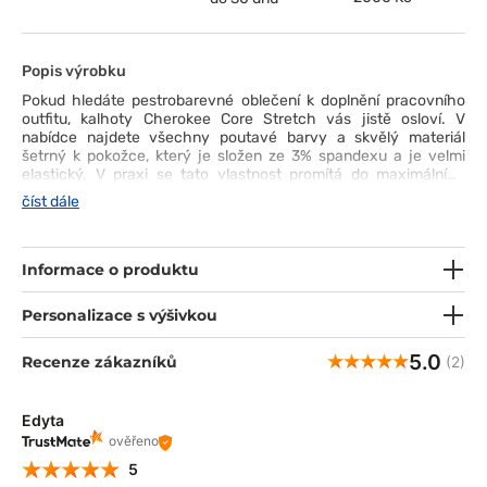
Popis výrobku
Pokud hledáte pestrobarevné oblečení k doplnění pracovního
outfitu, kalhoty Cherokee Core Stretch vás jistě osloví. V
nabídce najdete všechny poutavé barvy a skvělý materiál
šetrný k pokožce, který je složen ze 3% spandexu a je velmi
elastický. V praxi se tato vlastnost promítá do maximálního
pohodlí při nošení, a toho není nikdy dost! Moderní střih s úzkými
číst dále
rovnými nohavicemi, elastický pas se stahovací šňůrkou, tři
kapsy na uložení drobností a snadné čištění (praní i na 60°C)
přitahují nejen pohledem, ale přitáhnou i vaši pozornost: )
Informace o produktu
Personalizace s výšivkou
5.0
Recenze zákazníků
(2)
Edyta
ověřeno
5