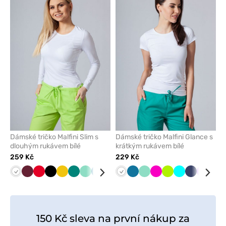
přidáte
přidáte
nebo
nebo
odeberete
odeber
z
z
oblíbených
oblíben
Dámské tričko Malfini Slim s
Dámské tričko Malfini Glance s
dlouhým rukávem bílé
krátkým rukávem bílé
259 Kč
229 Kč
Bílá
Třešňová
Červená
Černá
Žlutá
Zelená
Mátová
Karaibsky
Malinová
Tmavě
Bílá
Šedá
Karaibsky
Modrá
Mátová
Námořnická
Malinová
Limetková
Tyrkysová
Námořnick
Fialová
Čer
modrá
modrá
modrá
modř
modř
150 Kč sleva na první nákup za