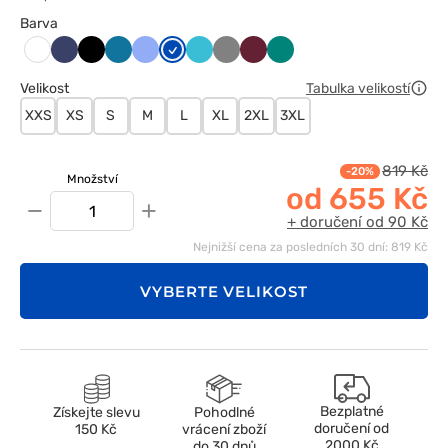
Barva
Ciemny
Czarny
Karaibski
Klasyczny
Królewski
Morski
Szary
Wiśniowy
Zielony
Biały
granat
błękit
błękit
granat
błękit
Velikost
Tabulka velikostí
XXS
XS
S
M
L
XL
2XL
3XL
819 Kč
-20%
Množství
od 655 Kč
−
+
+ doručení od 90 Kč
Nejnižší cena za posledních 30 dní: 819 Kč
VYBERTE VELIKOST
Bezplatné
Získejte slevu
Pohodlné
doručení od
150 Kč
vrácení zboží
2000 Kč
do 30 dnů