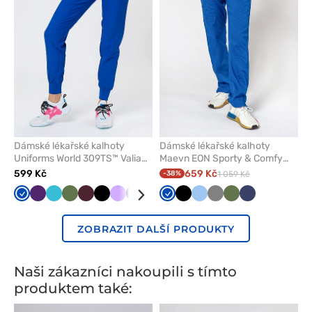
oblíbených
oblíben
Dámské lékařské kalhoty
Dámské lékařské kalhoty
Uniforms World 309TS™ Valiant
Maevn EON Sporty & Comfy
královsky modré
classic královsky modré
599 Kč
659 Kč
-38%
1 059 Kč
Královsky
Lilkový
Mořsky
Olivková
Burgundová
Černá
Levandulová
Námořnická
Klasicky
Malinová
Královsky
Šedá
Černá
Zelená
Modrá
Karaibsky
Šedá
Olivková
Námořnická
modrá
modrá
modř
modrá
modrá
modrá
modř
ZOBRAZIT DALŠÍ PRODUKTY
Naši zákazníci nakoupili s tímto
produktem také: