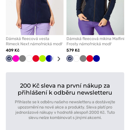
Dámská fleecová vesta
Dámská fleecová mikina Malfini
Rimeck Next námořnická modř
Frosty námořnická modř
409 Kč
579 Kč
Námořnická
Malinová
Šedá
Bílá
Červená
Limetková
Tmavě
Tmavě
Mátová
Modrá
Námořnická
Černá
Bílá
Šedá
Červená
Tmavě
modř
modrá
zelená
modř
modrá
200 Kč sleva na první nákup za
přihlášení k odběru newsletteru
Přihlaste se k odběru našeho newsletteru a dostávejte
upozornění na nové akce a produkty. Sleva platí pro
jednorázové nákupy v hodnotě alespoň 2000 Kč. Tuto
slevu nelze kombinovat s jinými akcemi.