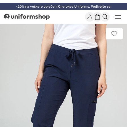
-20% na veškeré oblečení Cherokee Uniforms. Podívejte se!
Účet
Nákupní
Otevř
Uniformshop
nebo
košík
zavří
mobil
Přidat
men
k
oblíbe
položk