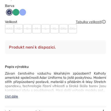
Barva
Ciemny
Jasny
Klasyczny
granat
zielony
błękit
Velikost
Tabulka velikostí
XXS
XS
S
M
L
XL
2XL
3XL
Produkt není k dispozici.
Popis výrobku
Závan čerstvého vzduchu lékařským způsobem? Kalhoty
americké společnosti Adar Uniforms to jistě poskytnou. Moderní
střih přizpůsobený postavě, materiál s přidáním 4-Way Stretch
spandexu, technologie řízení vlhkosti a široká škála barev jsou
kombinací stylu a použitelnosti. Mezi další výhody modelu patří:
elastický nastavitelný pás se stahovací šňůrkou, osm kapes na
číst dále
příslušenství a lehká a odolná látka odolná proti pokrčení, kterou
lze snadno prát. Tyto kalhoty jsou krokem k pohodě v práci.