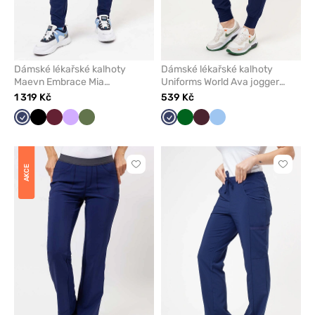
Dámské lékařské kalhoty
Dámské lékařské kalhoty
Maevn Embrace Mia
Uniforms World Ava jogger
námořnická modř
námořnická modř
1 319 Kč
539 Kč
Námořnická
Černá
Třešňová
Levandulová
Olivková
Námořnická
Tmavě
Burgundová
Modrá
modř
modř
zelená
Kliknutím
Kliknut
AKCE
přidáte
přidáte
nebo
nebo
odeberete
odeber
z
z
oblíbených
oblíben