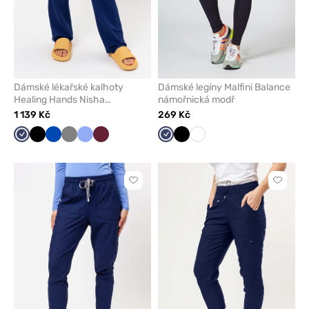
Dámské lékařské kalhoty
Dámské legíny Malfini Balance
Healing Hands Nisha
námořnická modř
námořnická modř
1 139 Kč
269 Kč
Námořnická
Černá
Královsky
Šedá
Klasicky
Třešňová
Námořnická
Černá
Bílá
modř
modrá
modrá
modř
Kliknutím
Kliknut
přidáte
přidáte
nebo
nebo
odeberete
odeber
z
z
oblíbených
oblíben