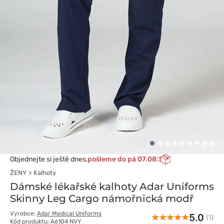
Objednejte si ještě dnes,
pošleme do pá 07.08
ŽENY
Kalhoty
Dámské lékařské kalhoty Adar Uniforms
Skinny Leg Cargo námořnická modř
Výrobce:
Adar Medical Uniforms
5.0
(1)
Kód produktu: A6104 NVY