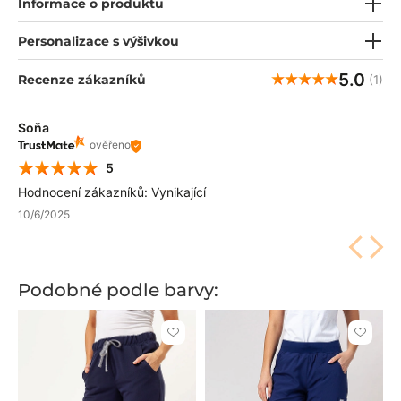
Informace o produktu
Personalizace s výšivkou
5.0
Recenze zákazníků
(1)
Soňa
ověřeno
5
Hodnocení zákazníků: Vynikající
10/6/2025
Podobné podle barvy:
Kliknutím
Kliknut
přidáte
přidáte
nebo
nebo
odeberete
odeber
z
z