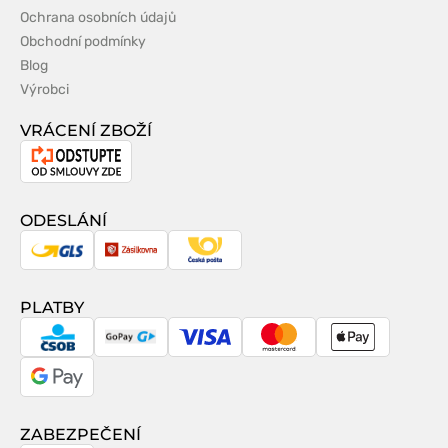
Ochrana osobních údajů
Obchodní podmínky
Blog
Výrobci
VRÁCENÍ ZBOŽÍ
Odstoupení
od
smlouvy
ODESLÁNÍ
GLS
Zásilkovna
Česká
pošta
PLATBY
CSOB
GoPay
Visa
MasterCard
Apple
Pay
Google
Pay
ZABEZPEČENÍ