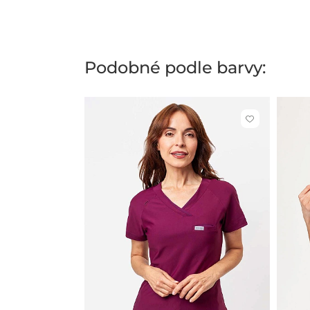
Podobné podle barvy:
Kliknutím
přidáte
nebo
odeberete
z
oblíbených