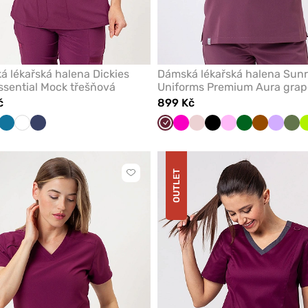
 lékařská halena Dickies
Dámská lékařská halena Sunr
sential Mock třešňová
Uniforms Premium Aura grap
č
899 Kč
ová
dá
Karaibsky
Bílá
Námořnická
Třešňová
Malinová
Pastelově
Černá
Růžová
Tmavě
Hnědá
Levand
Oli
modrá
modř
růžová
zelená
OUTLET
Kliknutím
přidáte
nebo
odeberete
z
oblíbených