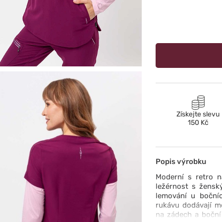
Získejte slevu
150 Kč
Popis výrobku
Moderní s retro n
ležérnost s žens
lemování u boční
rukávu dodávají mo
na zádech a boční 