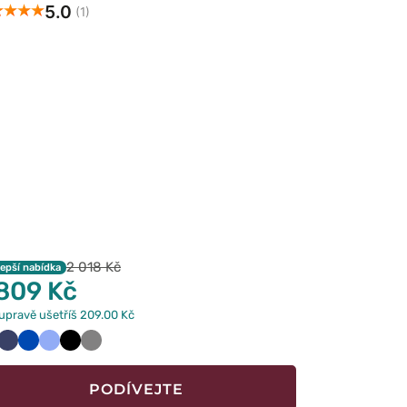
5.0
(1)
2 018 Kč
lepší nabídka
 809 Kč
upravě ušetříš 209.00 Kč
śniowy
Ciemny
Królewski
Klasyczny
Czarny
Szary
granat
granat
błękit
PODÍVEJTE