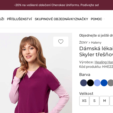
-20% na veškeré oblečení Cherokee Uniforms. Podívejte se!
UŽI
PŘÍSLUŠENSTVÍ
SKUPINOVÉ OBJEDNÁVKY
ZNAČKY
POMOC
Objednejte si ještě d
ŽENY
Haleny
Přidat
k
Dámská léka
oblíbeným
Skyler třešňo
položkám
Výrobce:
Healing Ha
Kód produktu: HHE2
Barva
Ciemny
Czarny
Klasyczn
Króle
Sz
granat
błękit
grana
Velikost
XS
S
M