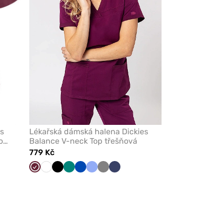
s
Lékařská dámská halena Dickies
o
Balance V-neck Top třešňová
779 Kč
Třešňová
Bílá
Černá
Zelená
Královsky
Klasicky
Šedá
Námořnická
modrá
modrá
modř