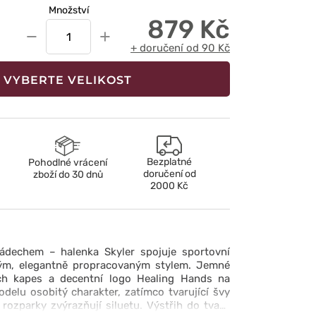
Množství
879 Kč
−
+
+ doručení od 90 Kč
VYBERTE VELIKOST
Bezplatné
Pohodlné vrácení
doručení od
zboží do 30 dnů
2000 Kč
ádechem – halenka Skyler spojuje sportovní
kým, elegantně propracovaným stylem. Jemné
ch kapes a decentní logo Healing Hands na
delu osobitý charakter, zatímco tvarující švy
rozparky zvýrazňují siluetu. Výstřih do tvaru