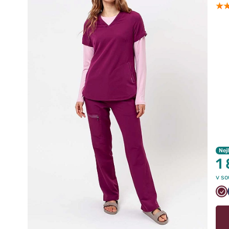
Nej
1
v so
Wi