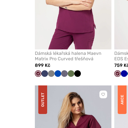
Dámská lékařská halena Maevn
Dámská
Matrix Pro Curved třešňová
EDS Es
899 Kč
759 K
Třešňová
Námořnická
Šedá
Královsky
Šedá
Olivková
Černá
Třešň
T
modř
modrá
melanž
m
OUTLET
Kliknutím
AKCE
přidáte
nebo
odeberete
z
oblíbených