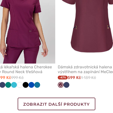
á lékařská halena Cherokee
Dámská zdravotnická halena 
ty Round Neck třešňová
výstřihem na zapínání MeCle
lilková
799 Kč
999 Kč
599 Kč
1 139 Kč
-47%
nická
ová
lená
dá
Černá
Námořnická
Mořsky
Zelená
Tmavě
Mořsky
Světle
Bílá
Černá
Královsky
Karaibsky
Třešňová
Námořnická
modř
modrá
modrá
modrá
zelená
modrá
modrá
modř
ZOBRAZIT DALŠÍ PRODUKTY