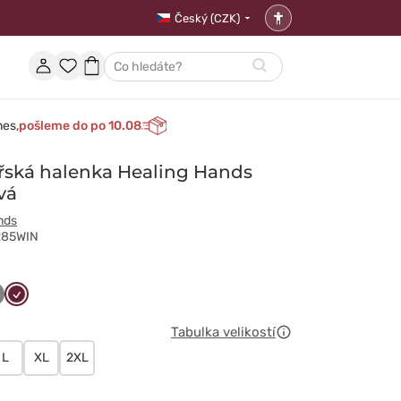
Český (CZK)
Nastavení
přístupnosti
Účet
Oblíbené
Nákupní
Hledat
položky
košík
nes,
pošleme do po 10.08
řská halenka Healing Hands
vá
nds
285WIN
y
wski
ary
Wiśniowy
t
Tabulka velikostí
L
XL
2XL