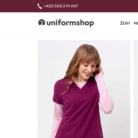
+420 558 274 047
ŽENY
M
Uniformshop