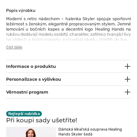
Popis výrobku
Moderní s retro nádechem – halenka Skyler spojuje sportovní
ležérnost s ženským, elegantně propracovaným stylem. Jemné
lemování u bočních kapes a decentní logo Healing Hands na
rukávu dodávají modelu osobitý charakter, zatímco tvarující švy
na zádech a boční rozparky zvýrazňují siluetu. Výstřih do tvaru
písmene „V“ a lehce projmutý střih zajišťují elegantní vzhled,
číst dále
zatímco zaoblený spodní lem dodává celku jemnost a lehkost.
Měkká, ve čtyřech směrech pružná tkanina odvádí vlhkost,
nevybledne a poskytuje maximální pohodlí po celý den. Skyler je
halenka, která sama definuje styl – ideální samostatně nebo v
Informace o produktu
kompletu s kalhotami Nisha.
Personalizace s výšivkou
Věrnostní program
Nejlepší nabídka
Při koupi sady
ušetříte!
Dámská lékařská souprava Healing
Hands Skyler šedá