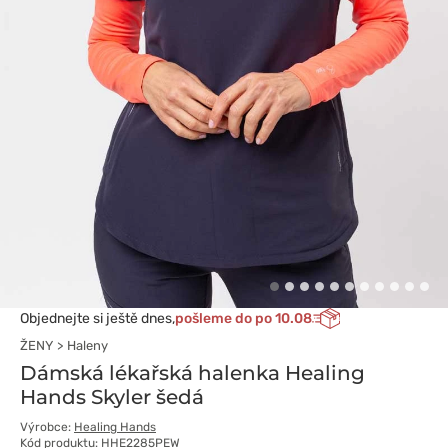
Objednejte si ještě dnes,
pošleme do po 10.08
ŽENY
Haleny
Dámská lékařská halenka Healing
Hands Skyler šedá
Výrobce:
Healing Hands
Kód produktu: HHE2285PEW