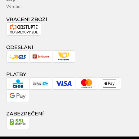
Výrobci
VRÁCENÍ ZBOŽÍ
Odstoupení
od
smlouvy
ODESLÁNÍ
GLS
Zásilkovna
Česká
pošta
PLATBY
CSOB
GoPay
Visa
MasterCard
Apple
Pay
Google
Pay
ZABEZPEČENÍ