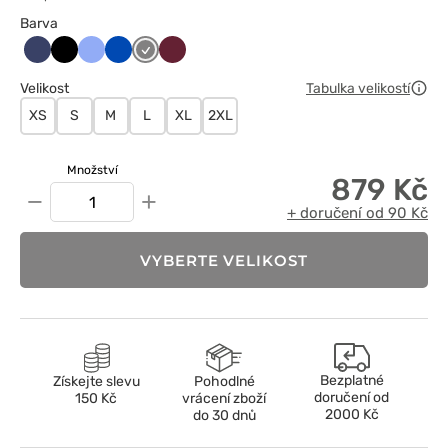
Barva
Ciemny
Czarny
Klasyczny
Królewski
Szary
Wiśniowy
granat
błękit
granat
Velikost
Tabulka velikostí
XS
S
M
L
XL
2XL
Množství
879 Kč
−
+
+ doručení od 90 Kč
VYBERTE VELIKOST
Bezplatné
Získejte slevu
Pohodlné
doručení od
150 Kč
vrácení zboží
2000 Kč
do 30 dnů