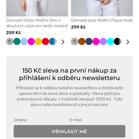
Dámské tričko Malfini Slim s
Dámské polo Malfini Pique šedé
dlouhým rukávem šedá melánž
299 Kč
259 Kč
Šedá
Zelená
Modrá
Malinová
Žlutá
Červená
Karaibsky
Černá
Třešňová
Mátová
Šedá
Námořnická
Hnědá
Tmavě
Námořnická
Bílá
Malinová
Fialová
Tyrkysová
Černá
Tmavě
Tma
modrá
modř
modrá
modř
modrá
zel
150 Kč sleva na první nákup za
přihlášení k odběru newsletteru
Přihlaste se k odběru našeho newsletteru a dostávejte
upozornění na nové akce a produkty. Sleva platí pro
jednorázové nákupy v hodnotě alespoň 1500 Kč. Tuto
slevu nelze kombinovat s jinými akcemi.
PŘIHLÁSIT MĚ