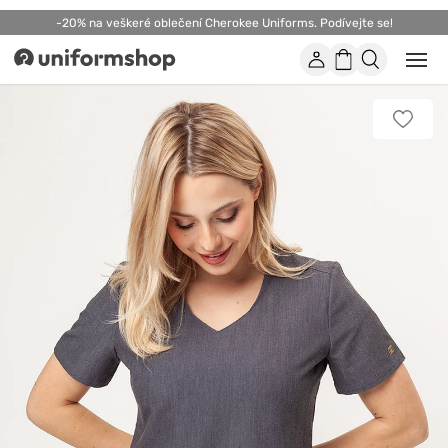
-20% na veškeré oblečení Cherokee Uniforms. Podívejte se!
Účet
Nákupní
Otevř
Uniformshop
nebo
košík
zavří
mobil
Přidat
men
k
oblíbe
položk