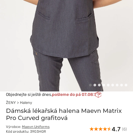
Objednejte si ještě dnes,
pošleme do pá 07.08
ŽENY
Haleny
Dámská lékařská halena Maevn Matrix
Pro Curved grafitová
Výrobce:
Maevn Uniforms
4.7
(6)
Kód produktu: 3903HGR