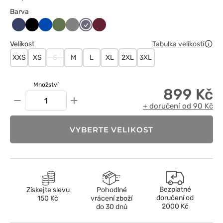
Barva
Ciemny
Czarny
Królewski
Oliwkowy
Szary
Szary
Wiśniowy
granat
granat
melanż
Velikost
Tabulka velikostí
XXS
XS
S
M
L
XL
2XL
3XL
Množství
899 Kč
−
+
+ doručení od 90 Kč
VYBERTE VELIKOST
Bezplatné
Získejte slevu
Pohodlné
doručení od
150 Kč
vrácení zboží
2000 Kč
do 30 dnů