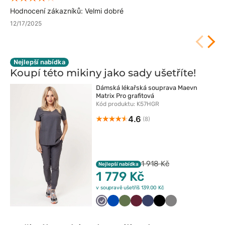
Hodnocení zákazníků: Velmi dobré
12/17/2025
Nejlepší nabídka
Koupí této mikiny jako sady
ušetříte!
Dámská lékařská souprava Maevn
Matrix Pro grafitová
Kód produktu: K57HGR
4.6
(8)
1 918 Kč
Nejlepší nabídka
1 779 Kč
v soupravě ušetříš 139.00 Kč
Szary
Królewski
Oliwkowy
Wiśniowy
Ciemny
Czarny
Szary
melanż
granat
granat