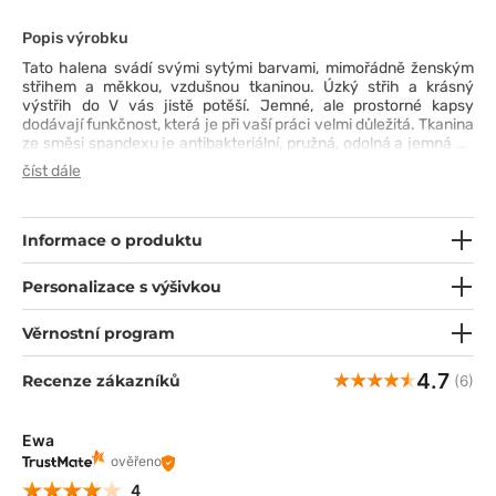
Popis výrobku
Tato halena svádí svými sytými barvami, mimořádně ženským
střihem a měkkou, vzdušnou tkaninou. Úzký střih a krásný
výstřih do V vás jistě potěší. Jemné, ale prostorné kapsy
dodávají funkčnost, která je při vaší práci velmi důležitá. Tkanina
ze směsi spandexu je antibakteriální, pružná, odolná a jemná na
dotek. Další větrací rozparky zajistí vaše pohodlí v každé situaci.
číst dále
Vyberte si bluzku z kolekce Matrix Pro a vytvářejte bezvadné
styly každý den.
Informace o produktu
Personalizace s výšivkou
Věrnostní program
4.7
Recenze zákazníků
(6)
Ewa
ověřeno
4