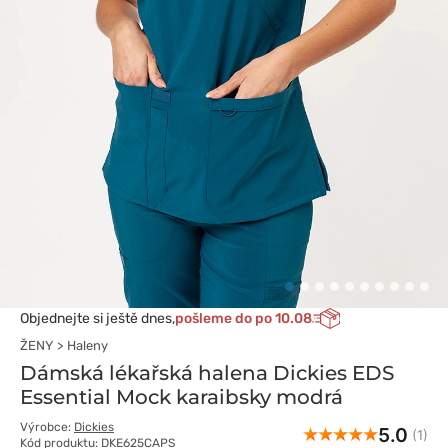
Objednejte si ještě dnes,
pošleme do po 10.08
ŽENY
Haleny
Dámská lékařská halena Dickies EDS
Essential Mock karaibsky modrá
Výrobce:
Dickies
5.0
(1)
Kód produktu: DKE625CAPS