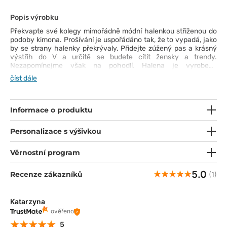
Popis výrobku
Překvapte své kolegy mimořádně módní halenkou střiženou do
podoby kimona. Prošívání je uspořádáno tak, že to vypadá, jako
by se strany halenky překrývaly. Přidejte zúžený pas a krásný
výstřih do V a určitě se budete cítit žensky a trendy.
Nezapomínejme však na pohodlí. Halena je vyrobena
z příjemné, elastické tkaniny, která odvádí vlhkost - můžete se
číst dále
tak cítit sebejistě a pohodlně celé hodiny. Četné kapsy
a elastické úchyty vám navíc umožní mít u sebe všechny
nástroje, které ke své práci potřebujete.
Informace o produktu
Personalizace s výšivkou
Věrnostní program
5.0
Recenze zákazníků
(1)
Katarzyna
ověřeno
5