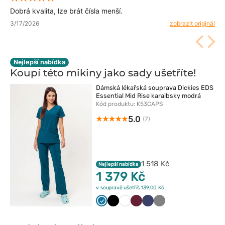
Dobrá kvalita, lze brát čísla menší.
3/17/2026
zobrazit originál
Nejlepší nabídka
Koupí této mikiny jako sady
ušetříte!
Dámská lékařská souprava Dickies EDS
Essential Mid Rise karaibsky modrá
Kód produktu: K53CAPS
5.0
(7)
1 518 Kč
Nejlepší nabídka
1 379 Kč
v soupravě ušetříš 139.00 Kč
Karaibski
Czarny
Biały
Wiśniowy
Ciemny
Szary
błękit
granat