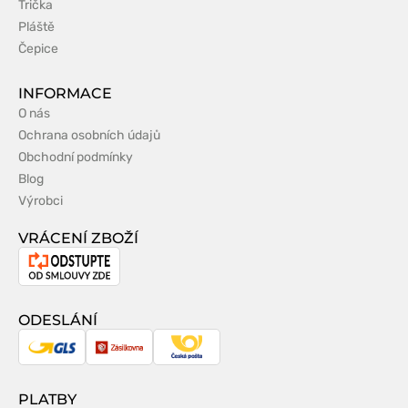
Trička
Pláště
Čepice
INFORMACE
O nás
Ochrana osobních údajů
Obchodní podmínky
Blog
Výrobci
VRÁCENÍ ZBOŽÍ
Odstoupení
od
smlouvy
ODESLÁNÍ
GLS
Zásilkovna
Česká
pošta
PLATBY