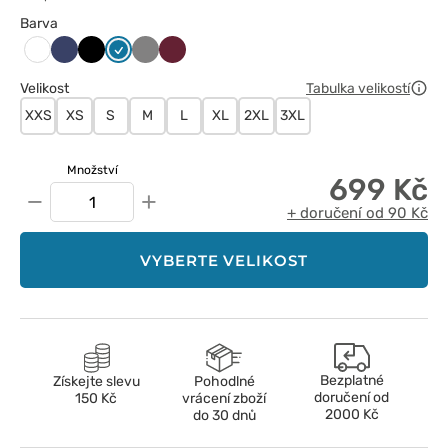
Barva
Ciemny
Czarny
Karaibski
Szary
Wiśniowy
Biały
granat
błękit
Velikost
Tabulka velikostí
XXS
XS
S
M
L
XL
2XL
3XL
Množství
699 Kč
−
+
+ doručení od 90 Kč
VYBERTE VELIKOST
Bezplatné
Získejte slevu
Pohodlné
doručení od
150 Kč
vrácení zboží
2000 Kč
do 30 dnů