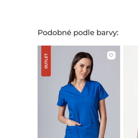
Podobné podle barvy:
OUTLET
Kliknutím
přidáte
nebo
odeberete
z
oblíbených