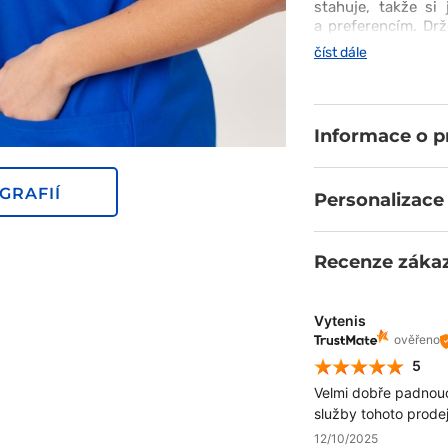
stahuje, takže si
a preferencím. Dr
zapomněl na funk
číst dále
a další kapsu na m
a nešpiní.
Informace o 
GRAFIÍ
Personalizace
Recenze záka
Vytenis
ověřeno
5
Velmi dobře padnoucí
služby tohoto prode
12/10/2025