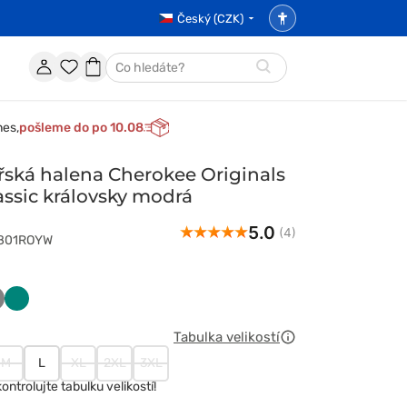
Český (CZK)
Nastavení
přístupnosti
Účet
Oblíbené
Nákupní
Hledat
položky
košík
nes,
pošleme do po 10.08
ská halena Cherokee Originals
assic královsky modrá
5.0
(4)
4801ROYW
y
wski
ary
Zielony
t
Tabulka velikostí
M
L
XL
2XL
3XL
kontrolujte tabulku velikostí!