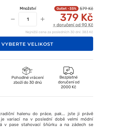
579 Kč
Množství
-35%
379 Kč
−
+
+ doručení od 90 Kč
Nejnižší cena za posledních 30 dní: 383 Kč
VYBERTE VELIKOST
Bezplatné
Pohodlné vrácení
doručení od
zboží do 30 dnů
2000 Kč
adiční halenu do práce, pak... jste ji právě
h je variací na v poslední době velmi módní
á v pase stahovací šňůrku a na zádech se