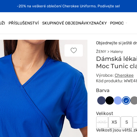
-20% na veškeré oblečení Cherokee Uniforms. Podívejte se!
UŽI
PŘÍSLUŠENSTVÍ
SKUPINOVÉ OBJEDNÁVKY
ZNAČKY
POMOC
Objednejte si ještě d
ŽENY
Haleny
Přidat
k
Dámská lékař
oblíbeným
Moc Tunic cl
položkám
Výrobce:
Cherokee
Kód produktu: WWE
Barva
Ciemny
Czarny
Klasyczn
Króle
Sz
granat
błękit
grana
Velikost
XXS
XS
S
Velikosti jsou větší, z