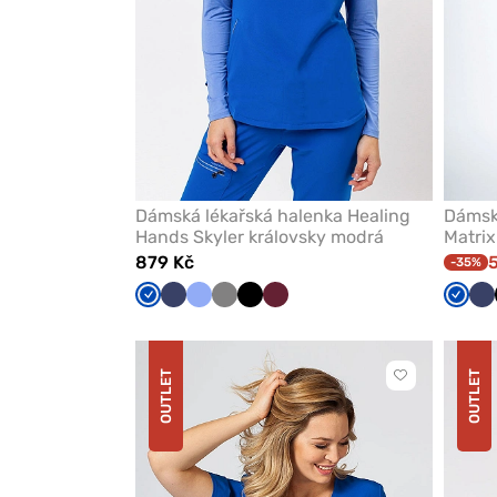
Dámská lékařská halenka Healing
Dámsk
Hands Skyler královsky modrá
Matrix
879 Kč
-35%
Královsky
Námořnická
Klasicky
Šedá
Černá
Třešňová
Králo
Ná
modrá
modř
modrá
modr
m
OUTLET
OUTLET
Kliknutím
přidáte
nebo
odeberete
z
oblíbených