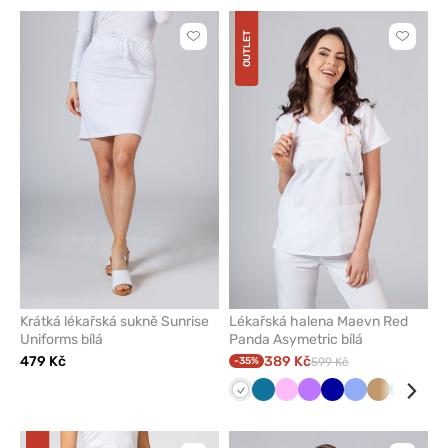
OUTLET
Kliknutím
Kliknut
přidáte
přidáte
nebo
nebo
odeberete
odeber
z
z
oblíbených
oblíben
Krátká lékařská sukně Sunrise
Lékařská halena Maevn Red
Uniforms bílá
Panda Asymetric bílá
479 Kč
389 Kč
-35%
599 Kč
Bílá
Karaibsky
Růžová
Fialová
Tmavě
Klasicky
Béžová
Mořsky
Tyr
modrá
modrá
modrá
modrá