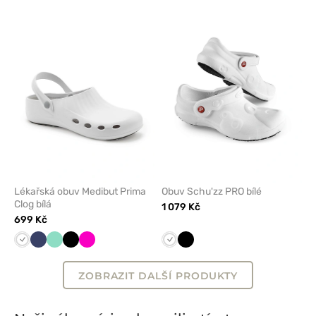
přidáte
přidáte
nebo
nebo
odeberete
odeber
z
z
oblíbených
oblíben
Lékařská obuv Medibut Prima
Obuv Schu'zz PRO bílé
Clog bílá
1 079 Kč
699 Kč
Bílá
Námořnická
Mátová
Černá
Malinová
Bílá
Černá
modř
ZOBRAZIT DALŠÍ PRODUKTY