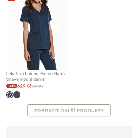
odeberete
z
oblíbených
Lékařská halena Maevn Matrix
tmavě modrá denim
629 Kč
-34%
959 Kč
Námořnická
Grafitová
modř
ZOBRAZIT DALŠÍ PRODUKTY