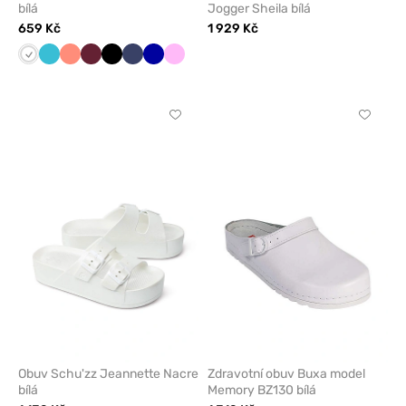
bílá
Jogger Sheila bílá
659 Kč
1 929 Kč
Bílá
Mořsky
Koralová
Třešňová
Černá
Námořnická
Tmavě
Růžová
modrá
modř
modrá
Kliknutím
Kliknut
přidáte
přidáte
nebo
nebo
odeberete
odeber
z
z
oblíbených
oblíben
Obuv Schu'zz Jeannette Nacre
Zdravotní obuv Buxa model
bílá
Memory BZ130 bílá