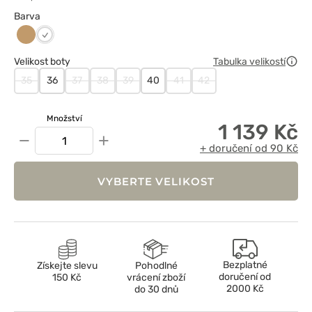
Barva
Beżowy
Biały
Velikost boty
Tabulka velikostí
35
36
37
38
39
40
41
42
Množství
1 139 Kč
−
+
+ doručení od 90 Kč
VYBERTE VELIKOST
Bezplatné
Získejte slevu
Pohodlné
doručení od
150 Kč
vrácení zboží
2000 Kč
do 30 dnů