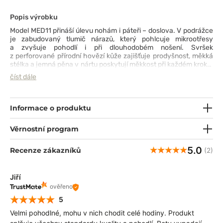
Popis výrobku
Model MED11 přináší úlevu nohám i páteři – doslova. V podrážce
je zabudovaný tlumič nárazů, který pohlcuje mikrootřesy
a zvyšuje pohodlí i při dlouhodobém nošení. Svršek
z perforované přírodní hovězí kůže zajišťuje prodyšnost, měkká
stélka a jemná pěna v nártu poskytují měkkost při každém kroku.
Ideální volba pro ty, kteří jsou neustále v pohybu – od ordinace
číst dále
až po přednáškový sál.
Informace o produktu
Věrnostní program
5.0
Recenze zákazníků
(2)
Jiří
ověřeno
5
Velmi pohodlné, mohu v nich chodit celé hodiny. Produkt