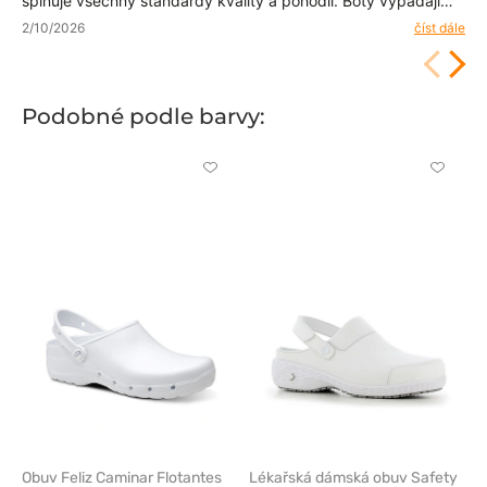
splňuje všechny standardy kvality a pohodlí. Boty vypadají
upraveně a jsou dobře zpracované.
2/10/2026
číst dále
Podobné podle barvy:
Kliknutím
Kliknut
přidáte
přidáte
nebo
nebo
odeberete
odeber
z
z
oblíbených
oblíben
Obuv Feliz Caminar Flotantes
Lékařská dámská obuv Safety