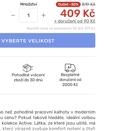
819 Kč
Množství
-50%
409 Kč
−
+
+ doručení od 90 Kč
Nejnižší cena za posledních 30 dní: 479 Kč
VYBERTE VELIKOST
Bezplatné
Pohodlné vrácení
doručení od
zboží do 30 dnů
2000 Kč
ho než pohodlné pracovní kalhoty v moderním
nou cenu?
Pokud takové hledáte, ideální volbou
 kolekce Active.
Látka, ze které jsou ušité, má
, který výrazně zvyšuje komfort nošení a čtyři