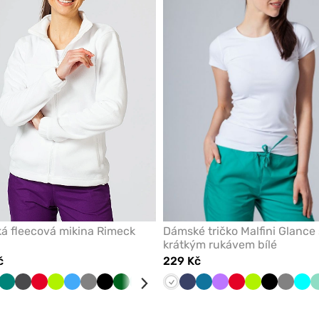
z
oblíbených
á fleecová mikina Rimeck
Dámské tričko Malfini Glance 
krátkým rukávem bílé
č
229 Kč
anžová
Zelená
Grafitová
Červená
Limetková
Lazurová
Šedá
Černá
Tmavě
Mátová
Námořnická
Tmavě
Bílá
Námořnická
Karaibsky
Fialová
Červená
Limetková
Černá
Šedá
Tyr
zelená
modř
modrá
modř
modrá