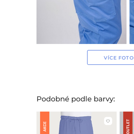
VÍCE FOTO
Podobné podle barvy:
OUTLET
Kliknutím
AKCE
přidáte
nebo