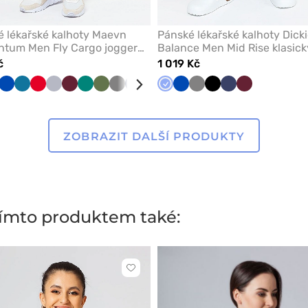
 lékařské kalhoty Maevn
Pánské lékařské kalhoty Dick
tum Men Fly Cargo jogger
Balance Men Mid Rise klasick
ky modré
modré
č
1 019 Kč
ky
lá
Královsky
Karaibsky
Červená
Světle
Třešňová
Zelená
Olivková
Šedá
Námořnická
Černá
Klasicky
Královsky
Šedá
Černá
Námořnická
Třešňová
á
modrá
modrá
šedá
modř
modrá
modrá
modř
ZOBRAZIT DALŠÍ PRODUKTY
 tímto produktem také:
Kliknutím
přidáte
nebo
odeberete