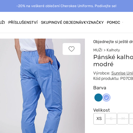
-20% na veškeré oblečení Cherokee Uniforms. Podívejte se!
UŽI
PŘÍSLUŠENSTVÍ
SKUPINOVÉ OBJEDNÁVKY
ZNAČKY
POMOC
Objednejte si ještě d
MUŽI
Kalhoty
Přidat
k
Pánské kalho
oblíbeným
modré
položkám
Výrobce:
Sunrise Un
Kód produktu: P07C
Barva
Karaibski
Klasyczny
błękit
błękit
Velikost
XS
S
M