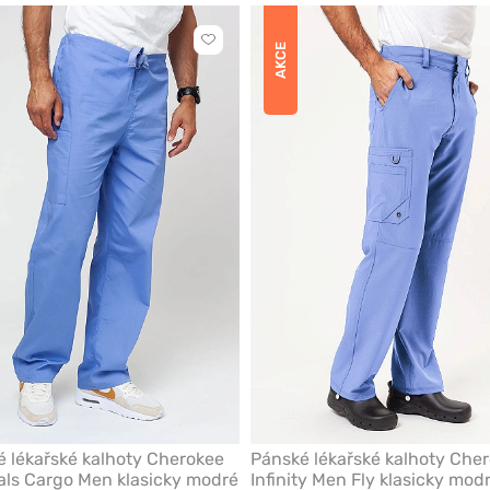
Kliknutím
AKCE
přidáte
nebo
odeberete
z
oblíbených
 lékařské kalhoty Cherokee
Pánské lékařské kalhoty Che
als Cargo Men klasicky modré
Infinity Men Fly klasicky mod