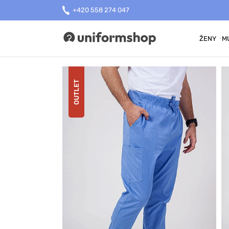
+420 558 274 047
ŽENY
M
Uniformshop
OUTLET