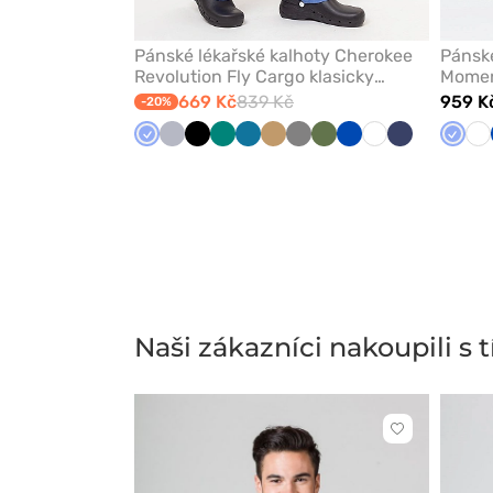
Pánské lékařské kalhoty Cherokee
Pánské
Revolution Fly Cargo klasicky
Momen
modré
klasic
669 Kč
839 Kč
959 K
-20%
Klasicky
Světle
Černá
Zelená
Karaibsky
Béžová
Šedá
Olivková
Královsky
Bílá
Námořnická
Klasic
Bí
modrá
šedá
modrá
modrá
modř
modr
Naši zákazníci nakoupili s
Kliknutím
přidáte
nebo
odeberete