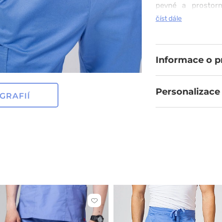
pevné a prostorné
Přidáním promyš
číst dále
dokonalého společn
Informace o 
Personalizace
GRAFIÍ
Kliknutím
přidáte
nebo