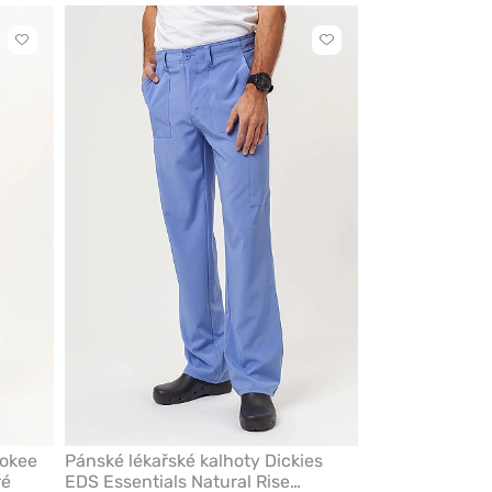
Kliknutím
Kliknutím
přidáte
přidáte
nebo
nebo
odeberete
odeberete
z
z
oblíbených
oblíbených
rokee
Pánské lékařské kalhoty Dickies
ré
EDS Essentials Natural Rise