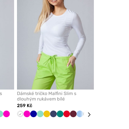
z
z
oblíbených
oblíbených
s
Dámské tričko Malfini Slim s
dlouhým rukávem bílé
259 Kč
kysová
Mátová
Malinová
Bílá
Malinová
Tmavě
Mátová
Žlutá
Námořnická
Zelená
Červená
Třešňová
Modrá
Černá
Karaibsky
Šedá
modrá
modř
modrá