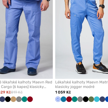
odeberete
z
oblíbených
 lékařské kalhoty Maevn Red
Lékařské kalhoty Maevn Matr
Cargo (6 kapes) klasicky
klasicky jogger modré
529 Kč
819 Kč
1 059 Kč
á
ky
ivková
álovsky
Bílá
Námořnická
Třešňová
Černá
Béžová
Šedá
Zelená
Lilková
Klasicky
Karaibsky
Lilková
Zelená
Šedá
Černá
Olivková
Mořsky
Nám
á
odrá
modř
modrá
modrá
modrá
mo