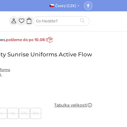
Český (CZK)
Nastavení
přístupnosti
Účet
Oblíbené
Nákupní
Hledat
položky
košík
nes,
pošleme do po 10.08
ty Sunrise Uniforms Active Flow
iforms
BL
Tabulka velikostí
L
XL
2XL
3XL