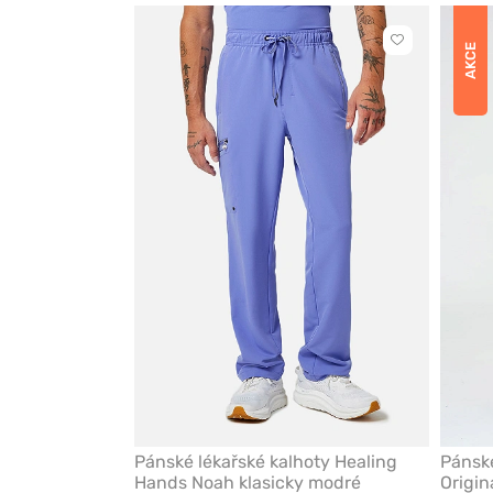
Kliknutím
AKCE
přidáte
nebo
odeberete
z
oblíbených
Pánské lékařské kalhoty Healing
Pánské
Hands Noah klasicky modré
Origin