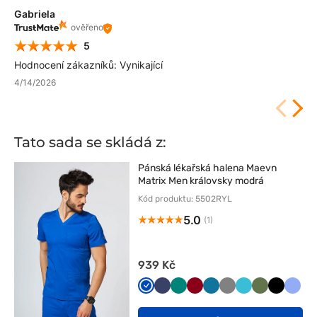
Gabriela
ověřeno
5
Hodnocení zákazníků: Vynikající
4/14/2026
Tato sada se skládá z:
Pánská lékařská halena Maevn
Matrix Men královsky modrá
Kód produktu: 5502RYL
5.0
(1)
939 Kč
Królewski
Ciemny
Zielony
Oberżyna
Karaibski
Szary
Morski
Oliwkowy
Czarny
Klasy
granat
granat
/
błękit
błękit
błękit
Wiśniowy