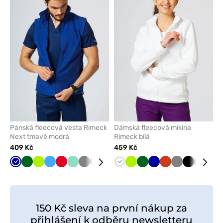
nebo
nebo
odeberete
odeber
z
z
oblíbených
oblíben
Pánská fleecová vesta Rimeck
Dámská fleecová mikina
Next tmavě modrá
Rimeck bílá
409 Kč
459 Kč
Tmavě
Tmavě
Limetková
Lazurová
Červená
Mátová
Šedá
Námořnická
Černá
Bílá
Limetková
Tmavě
Tmavě
Oranžová
Šedá
Černá
Námořn
Mát
modrá
zelená
modř
zelená
modrá
modř
150 Kč sleva na první nákup za
přihlášení k odběru newsletteru