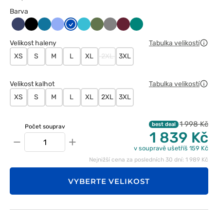
Barva
Ciemny
Czarny
Karaibski
Klasyczny
Królewski
Morski
Oliwkowy
Szary
Wiśniowy
Zielony
granat
błękit
błękit
granat
błękit
Velikost haleny
Tabulka velikostí
XS
S
M
L
XL
2XL
3XL
Velikost kalhot
Tabulka velikostí
XS
S
M
L
XL
2XL
3XL
1 998 Kč
best deal
Počet souprav
1 839 Kč
−
+
v soupravě ušetříš 159 Kč
Nejnižší cena za posledních 30 dní: 1 989 Kč
VYBERTE VELIKOST