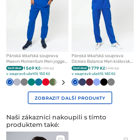
Pánská lékařská souprava
Pánská lékařská souprava
Maevn Momentum Men jogger
Dickies Balance Men královsky
královsky modrá
modrá
1 569 Kč
1 779 Kč
best deal
1 719 Kč
best deal
1 919 Kč
v soupravě ušetříš 150 Kč
v soupravě ušetříš 140 Kč
Královsky
Světle
Šedá
Zelená
Karaibsky
Červená
Olivková
Klasicky
Bílá
Námořnická
Královsky
Třešňová
Námořnická
Černá
Třešňová
Klasicky
Černá
Šedá
modrá
šedá
modrá
modrá
modř
modrá
modř
modrá
ZOBRAZIT DALŠÍ PRODUKTY
Naši zákazníci nakoupili s tímto
produktem také: