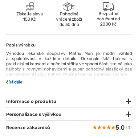
Bezplatné
Získejte slevu
Pohodlné
doručení od
150 Kč
vrácení zboží
2000 Kč
do 30 dnů
Popis výrobku
Výhodou lékařské soupravy Matrix Men je módní vzhled
a spolehlivost v každém detailu. Dokonale šitá halena s
praktickými kapsami a bočními střihy ve spodní části, stejně jako
kalhoty s rovnými nohavicemi a super pohodlný elastický pas
vám zpříjemní každý pohyb. Pružná tkanina s příměsí spandexu
a umělého hedvábí zajistí, že se vy i vaše pokožka budete cítit
číst dále
pohodlně během mnoha hodin práce. Pokud se snažíte
o klasickou eleganci v profesionálním prostředí, bude tato
souprava středem pozornosti!
Informace o produktu
Personalizace s výšivkou
5.0
Recenze zákazníků
(3)