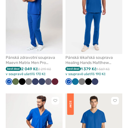
Pánská zdravotní souprava
Pánská lékařská souprava
Maevn Matrix Men Pro
Healing Hands Matthew
královsky modrá
královsky modrá
2 049 Kč
1 379 Kč
best deal
2 219 Kč
best deal
1 569 Kč
v soupravě ušetříš 170 Kč
v soupravě ušetříš 190 Kč
Královsky
Olivková
Černá
Šedá
Námořnická
Džínový
Šedá
Třešňová
Královsky
Karaibsky
Šedá
Černá
Námořnická
modrá
modř
granát
melanž
modrá
modrá
modř
Kliknutím
Kliknut
AKCE
přidáte
přidáte
nebo
nebo
odeberete
odeber
z
z
oblíbených
oblíben