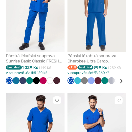
Pánská lékařská souprava
Pánská lékařská souprava
Sunrise Basic Classic FRESH
Cherokee Ultra Cargo
královsky modrá
královsky modrá
1 029 Kč
999 Kč
best deal
1 149 Kč
-21%
best deal
1 259 Kč
v soupravě ušetříš 120 Kč
v soupravě ušetříš 260 Kč
Královsky
Karaibsky
Námořnická
Zelená
Černá
Švestkový
Bílá
Burgundová
Královsky
Mořsky
Šedá
Klasicky
Třešňová
Zelená
Světle
Bílá
Béž
modrá
modrá
modř
modrá
modrá
modrá
šedá
Kliknutím
Kliknut
přidáte
přidáte
nebo
nebo
odeberete
odeber
z
z
oblíbených
oblíben