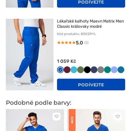
PODÍVEJTE
Lékařské kalhoty Maevn Matrix Men
Classic královsky modré
Kód produktu: 8502RYL
5.0
(2)
1 059 Kč
Królewski
Wiśniowy
Morski
Oliwkowy
Czarny
Ciemny
Szary
Zielony
Klasyczn
Karai
granat
błękit
granat
błękit
błękit
PODÍVEJTE
Podobné podle barvy:
Kliknutím
Kliknut
AKCE
přidáte
přidáte
nebo
nebo