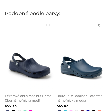
Podobné podle barvy:
Kliknutím
Kliknut
přidáte
přidáte
nebo
nebo
odeberete
odeber
z
z
oblíbených
oblíben
Lékařská obuv Medibut Prima
Obuv Feliz Caminar Flotantes
Clog námořnická modř
námořnicky modrá
699 Kč
659 Kč