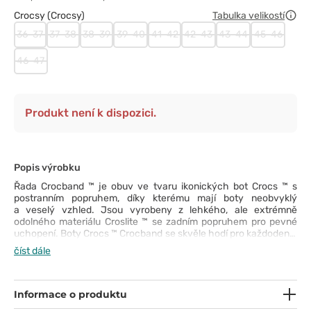
Crocsy (Crocsy)
Tabulka velikostí
36-37
37-38
38-39
39-40
41-42
42-43
43-44
45-46
46-47
Produkt není k dispozici.
Popis výrobku
Řada Crocband ™ je obuv ve tvaru ikonických bot Crocs ™ s
postranním popruhem, díky kterému mají boty neobvyklý
a veselý vzhled. Jsou vyrobeny z lehkého, ale extrémně
odolného materiálu Croslite ™ se zadním popruhem pro pevné
uchopení. Boty Crocs ™ Crocband se skvěle hodí pro každodenní
činnosti jak i náročné dny v práci, a jejich krásné barvy oživí
číst dále
vzhled každého zaměstnance. Tato velmi pevná obuv k nám
dorazila od oficiálního distributora Crocs ™.
Informace o produktu