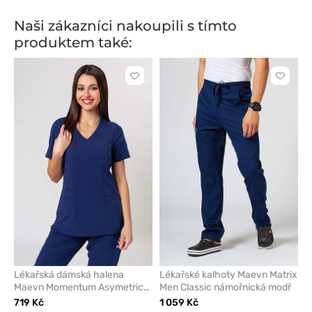
modř
šedá
modř
Naši zákazníci nakoupili s tímto
produktem také:
Kliknutím
Kliknut
přidáte
přidáte
nebo
nebo
odeberete
odeber
z
z
oblíbených
oblíben
Lékařská dámská halena
Lékařské kalhoty Maevn Matrix
Maevn Momentum Asymetric
Men Classic námořnická modř
námořnická modř
719 Kč
1 059 Kč