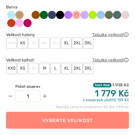
Barva
Aqua
Beżowy
Brązowy
Butelkowa
Ciemny
Czarny
Fioletowy
Koralowy
Lawendowy
Limonka
Niebieski
Oliwkowy
Pastelow
Paste
Biały
zieleń
granat
zieleń
róż
Pomarańczowy
Różowy
Śliwkowy
Velikost haleny
Tabulka velikostí
XXS
XS
S
M
L
XL
2XL
3XL
Velikost kalhot
Tabulka velikostí
XXS
XS
S
M
L
XL
2XL
3XL
1 918 Kč
best deal
Počet souprav
1 779 Kč
−
+
v soupravě ušetříš 139 Kč
Nejnižší cena za posledních 30 dní: 1 919 Kč
VYBERTE VELIKOST