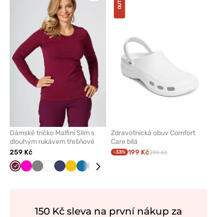
OUTLET
přidáte
přidáte
nebo
nebo
odeberete
odeber
z
z
oblíbených
oblíben
Dámské tričko Malfini Slim s
Zdravotnická obuv Comfort
dlouhým rukávem třešňové
Care bílá
259 Kč
199 Kč
-33%
299 Kč
Třešňová
Malinová
Šedá
Bílá
Námořnická
Žlutá
Karaibsky
Černá
Modrá
Tmavě
Zelená
Červená
Mátová
modř
modrá
modrá
150 Kč sleva na první nákup za