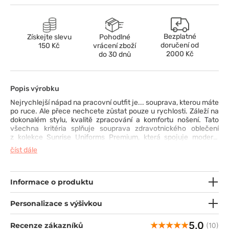
Bezplatné
Získejte slevu
Pohodlné
doručení od
150 Kč
vrácení zboží
2000 Kč
do 30 dnů
Popis výrobku
Nejrychlejší nápad na pracovní outfit je... souprava, kterou máte
po ruce. Ale přece nechcete zůstat pouze u rychlosti. Záleží na
dokonalém stylu, kvalitě zpracování a komfortu nošení. Tato
všechna kritéria splňuje souprava zdravotnického oblečení
z kolekce Sunrise Uniforms Premium, která spojuje moderní
blůzu s nadčasovými kalhotami s rovnými nohavicemi, které se
číst dále
směrem dolů mírně zužují. Horní část s výstřihem do V, šikmými
kapsami a zesílenými švy na klíčových místech dokonale ladí s
dolní částí, vybavenou funkčními kapsami a širokou gumou v
pase, s přídavným šňůrkou pro dokonalé přizpůsobení. Souprava
Informace o produktu
je vyrobena z kvalitní, pokožce příjemné tkaniny s přídavkem
elastanu, ve které vám bude pohodlně po celý den.
Personalizace s výšivkou
5.0
Recenze zákazníků
(10)