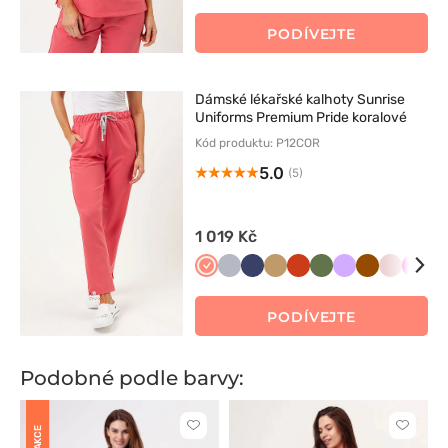
granat
zieleń
PODÍVEJTE
Dámské lékařské kalhoty Sunrise
Uniforms Premium Pride koralové
Kód produktu: P12COR
5.0
(5)
1 019 Kč
Koralowy
Popielaty
Ciemny
Beżowy
Pomarańczowy
Oliwkowy
Lawendowy
Brązowy
Pastelow
Mali
Bi
granat
róż
PODÍVEJTE
Podobné podle barvy:
Kliknutím
Kliknut
AKCE
přidáte
přidáte