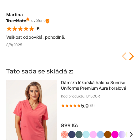
Martina
ověřeno
5
Velikost odpovídá, pohodlně.
8/8/2025
Tato sada se skládá z:
Dámská lékařská halena Sunrise
Uniforms Premium Aura koralová
Kód produktu: B15COR
5.0
(5)
899 Kč
Koralowy
Ciemny
Pastelowa
Aqua
Różowy
Niebieski
Brązowy
Malinowy
Lawend
Limo
O