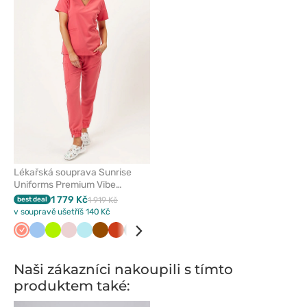
nebo
odeberete
z
oblíbených
Lékařská souprava Sunrise
Uniforms Premium Vibe
koralová
1 779 Kč
best deal
1 919 Kč
v soupravě ušetříš 140 Kč
Koralová
Modrá
Limetková
Pastelově
Aqua
Hnědá
Oranžová
Pastelově
Bílá
Olivková
Béžová
Námořnická
Tmavě
Růžová
Třešňová
Černá
Švestko
Lev
růžová
zelená
modř
zelená
Naši zákazníci nakoupili s tímto
produktem také: