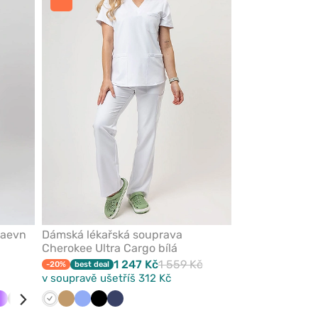
z
z
oblíbených
oblíbených
Maevn
Dámská lékařská souprava
Cherokee Ultra Cargo bílá
1 247 Kč
1 559 Kč
-20%
best deal
v soupravě ušetříš 312 Kč
á
tle
Fialová
Šedá
Červená
Růžová
Bílá
Třešňová
Béžová
Karaibsky
Klasicky
Černá
Námořnická
á
modrá
modrá
modř