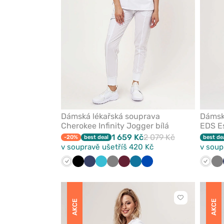
Dámská lékařská souprava
Dámská
Cherokee Infinity Jogger bílá
EDS Es
1 659 Kč
2 079 Kč
-20%
best deal
best de
v soupravě ušetříš 420 Kč
v soup
Bílá
Černá
Námořnická
Mořsky
Šedá
Třešňová
Karaibsky
Královsky
Bílá
Še
modř
modrá
modrá
modrá
Kliknutím
AKCE
AKCE
přidáte
nebo
odeberete