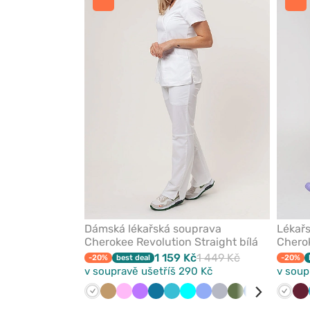
z
oblíbených
Dámská lékařská souprava
Lékař
Cherokee Revolution Straight bílá
Cherok
1 159 Kč
1 449 Kč
-20%
best deal
-20%
v soupravě ušetříš 290 Kč
v soup
Bílá
Béžová
Růžová
Fialová
Karaibsky
Mořsky
Tyrkysová
Klasicky
Světle
Olivková
Královsky
Třešňová
Námoř
Bílá
Še
Tř
modrá
modrá
modrá
šedá
modrá
modř