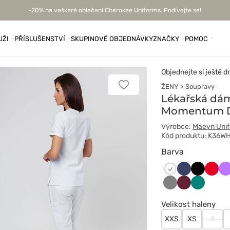
-20% na veškeré oblečení Cherokee Uniforms. Podívejte se!
UŽI
PŘÍSLUŠENSTVÍ
SKUPINOVÉ OBJEDNÁVKY
ZNAČKY
POMOC
Objednejte si ještě d
ŽENY
Soupravy
Přidat
k
Lékařská dá
oblíbeným
Momentum D
položkám
Výrobce:
Maevn Uni
Kód produktu: K36W
Barva
Ciemny
Czarny
Czer
Fi
Biały
granat
Szary
Wiśniowy
Zielony
Velikost haleny
XXS
XS
S