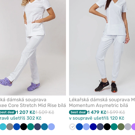
z
oblíbených
ská dámská souprava
Lékařská dámská souprava 
ee Core Stretch Mid Rise bílá
Momentum Asymetric bílá
1 207 Kč
1 509 Kč
1 479 Kč
1 599 Kč
best deal
best deal
ravě ušetříš 302 Kč
v soupravě ušetříš 120 Kč
nická
dá
ešňová
Černá
Mořsky
Červená
Šedá
Královsky
Černá
Zelená
Námořnická
Karaibsky
Klasicky
Bílá
Královsky
Klasicky
Tmavě
Námořnická
Černá
Zelená
Olivkov
Svě
modrá
modrá
modř
modrá
modrá
modrá
modrá
modrá
modř
šed