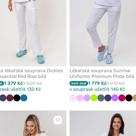
 lékařská souprava Dickies
Lékařská souprava Sunrise
sential Mid Rise bílá
Uniforms Premium Pride bílá
1 379 Kč
1 509 Kč
1 779 Kč
1 919 Kč
al
best deal
ravě ušetříš 130 Kč
v soupravě ušetříš 140 Kč
dá
Námořnická
Třešňová
Černá
Karaibsky
Bílá
Růžová
Levandulová
Limetková
Pastelově
Námořnická
Fialová
Švestk
Čer
modř
modrá
zelená
modř
Kliknutím
přidáte
nebo
odeberete