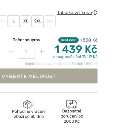
Tabulka velikostí
M
L
XL
2XL
3XL
1 558 Kč
Počet souprav
best deal
1 439 Kč
−
+
v soupravě ušetříš 119 Kč
Nejnižší cena za posledních 30 dní: 1 559 Kč
VYBERTE VELIKOST
Bezplatné
Pohodlné vrácení
doručení od
zboží do 30 dnů
2000 Kč