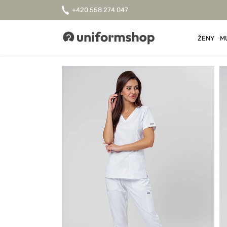
+420 558 274 047
ŽENY
M
Uniformshop