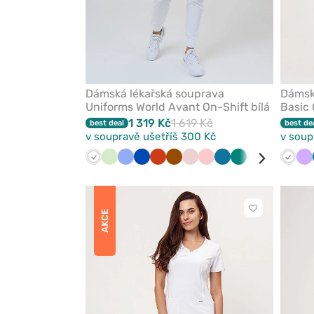
Dámská lékařská souprava
Dámsk
Uniforms World Avant On-Shift bílá
Basic 
1 319 Kč
1 619 Kč
best deal
best de
v soupravě ušetříš 300 Kč
v soup
Bílá
Pistáciová
Klasicky
Královsky
Oranžová
Hnědá
Pastelově
Lososová
Karaibsky
Zelená
Růžová
Olivková
Melou
Bílá
Mo
Le
modrá
modrá
růžová
modrá
Kliknutím
AKCE
přidáte
nebo
odeberete
z
oblíbených