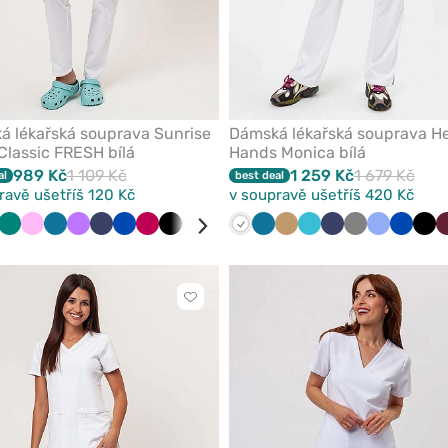
á lékařská souprava Sunrise
Dámská lékařská souprava He
Classic FRESH bílá
Hands Monica bílá
989 Kč
1 109 Kč
1 259 Kč
1 679 Kč
al
best deal
ravě ušetříš 120 Kč
v soupravě ušetříš 420 Kč
nová
drá
vandulová
Černá
Zelená
Červená
Růžová
Levandulová
Karaibsky
Burgundová
Fialová
Námořnická
Námořnická
Fialová
Královsky
Malinová
Švestkový
Černá
Modrá
Burgundová
Bílá
Karaibsky
Béžová
Mořsky
Námořnická
Šedá
Klasicky
Královs
Čer
modrá
modř
modř
modrá
modrá
modrá
modř
modrá
modrá
Kliknutím
přidáte
nebo
odeberete
z
oblíbených