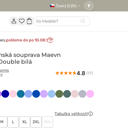
Český (CZK)
Nastavení
přístupnosti
Účet
Oblíbené
Nákupní
Hledat
položky
košík
nes,
pošleme do po 10.08
mská souprava Maevn
ouble bílá
forms
4.8
(17)
HT
wony
oletowy
Granatowy
Jasnoróżowy
Karaibski
Klasyczny
Królewski
Lawendowy
Niebieski
Oliwkowy
Pastelowa
Pastelowy
Popielaty
Różowy
błękit
błękit
granat
zieleń
róż
Tabulka velikostí
M
L
XL
2XL
3XL