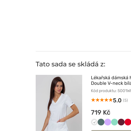
Tato sada se skládá z:
Lékařská dámská
Double V-neck bíl
Kód produktu: 5001
5.0
(5)
719 Kč
Biały
Pastelowa
Lawendowy
Miętowy
Wiśn
C
zieleń