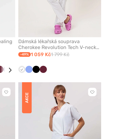
aling
Dámská lékařská souprava
Cherokee Revolution Tech V-neck
bílá
1 059 Kč
1 799 Kč
-49%
ky
ná
Třešňová
Lilkový
Olivková
Zelená
Bílá
Klasicky
Černá
Třešňová
modrá
Kliknutím
Kliknutím
AKCE
přidáte
přidáte
nebo
nebo
odeberete
odeberete
z
z
oblíbených
oblíbených