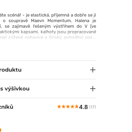
e scénář - je elastická, příjemná a dobře se jí
je o soupravě Maevn Momentum. Halena je
í, se zajímavě řešeným výstřihem do V (ve
raktickými kapsami, kalhoty jsou propracované
mají zúžené nohavice a široký, pohodlný pas -
jí profesionální a elegantní vzhled. Vše je
vé, pružné a nemačkavé tkaniny, která skvěle
S touto soupravou budou Váš výkon a vzhled
produktu
 s výšivkou
4.8
zníků
(17)
Tereza
ově