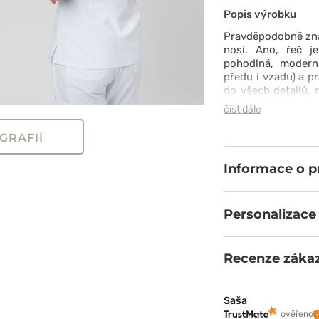
Popis výrobku
Pravděpodobně znát
nosí. Ano, řeč 
pohodlná, modern
předu i vzadu) a p
do všech detailů, 
dohromady vytváře
číst dále
vyrobeno z přiléha
odvádí vlhkost. 
GRAFIÍ
perfektní.
Informace o 
Personalizace
Recenze záka
Saša
ověřeno