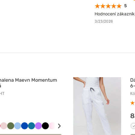
5
Hodnocení zákazníků
3/23/2026
 halena Maevn Momentum
D
á
6-
WHT
Kó
8
iowy
zerwony
Pastelowy
Oliwkowy
Niebieski
Królewski
Karaibski
Fioletowy
Czarny
Jasnoróżowy
Klasyczny
Popielaty
Zielony
Granatowy
Ciemny
Szary
Różowy
róż
granat
błękit
błękit
granat