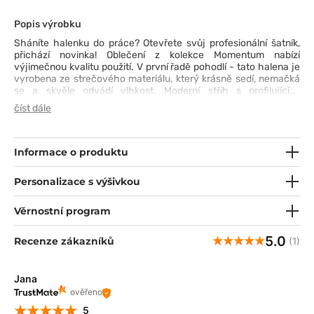
Popis výrobku
Sháníte halenku do práce? Otevřete svůj profesionální šatník,
přichází novinka! Oblečení z kolekce Momentum nabízí
výjimečnou kvalitu použití. V první řadě pohodlí - tato halena je
vyrobena ze strečového materiálu, který krásně sedí, nemačká
se a skvěle odvádí vlhkost. Moderní střih s profilujícími
princeznovskými švy a vkusnými kapsami, vybavené poutkem
číst dále
na ID je kvintesence půvabu a stylu. Mikroúpletové boční panely
a ventilační prohlubně se postarají o váš tepelný komfort,
abyste mohli v práci působit s rozmachem i v těch nejteplejších
dnech.
Informace o produktu
Personalizace s výšivkou
Věrnostní program
5.0
Recenze zákazníků
(1)
Jana
ověřeno
5