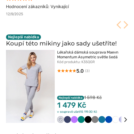
Hodnocení zákazníků: Vynikající
12/9/2025
Nejlepší nabídka
Koupí této mikiny jako sady
ušetříte!
Lékařská dámská souprava Maevn
Momentum Asymetric světle šedá
Kód produktu: K35QGR
5.0
(3)
1 598 Kč
Nejlepší nabídka
1 479 Kč
v soupravě ušetříš 119.00 Kč
Popielaty
Ciemny
Fioletowy
Zielony
Czarny
Szary
Karaibski
Królewski
Biały
Grana
Wi
granat
błękit
granat