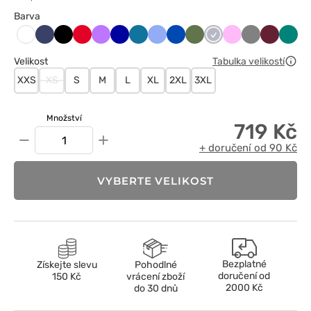
Barva
Ciemny
Czarny
Czerwony
Fioletowy
Granatowy
Karaibski
Klasyczny
Królewski
Oliwkowy
Popielaty
Różowy
Szary
Wiśniowy
Zielo
Biały
granat
błękit
błękit
granat
Velikost
Tabulka velikostí
XXS
XS
S
M
L
XL
2XL
3XL
Množství
719 Kč
−
+
+ doručení od 90 Kč
VYBERTE VELIKOST
Bezplatné
Získejte slevu
Pohodlné
doručení od
150 Kč
vrácení zboží
2000 Kč
do 30 dnů