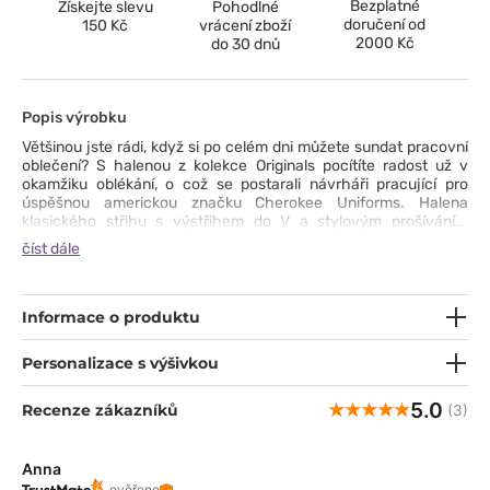
Bezplatné
Získejte slevu
Pohodlné
doručení od
150 Kč
vrácení zboží
2000 Kč
do 30 dnů
Popis výrobku
Většinou jste rádi, když si po celém dni můžete sundat pracovní
oblečení? S halenou z kolekce Originals pocítíte radost už v
okamžiku oblékání, o což se postarali návrháři pracující pro
úspěšnou americkou značku Cherokee Uniforms. Halena
klasického střihu s výstřihem do V a stylovým prošíváním
zaujme svou jednoduchostí a elegancí. Snadno ji sladíte se
číst dále
zbytkem šatníku. Vyrobeno z odolné tkaniny odpuzující
nečistoty, lze prát i na 70°C. Boční větrací prohlubně a prostorné
kapsy ovlivňují komfort nošení, ale jak moc zjistíte až během
služby :)
Informace o produktu
Personalizace s výšivkou
5.0
Recenze zákazníků
(3)
Anna
ověřeno