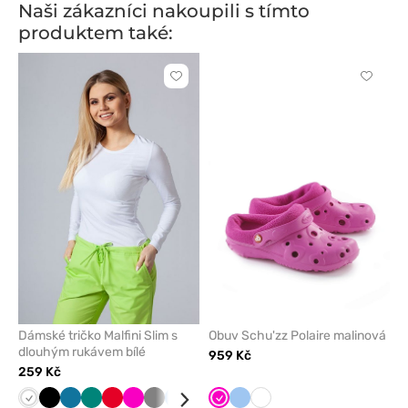
Naši zákazníci nakoupili s tímto
produktem také:
Kliknutím
Kliknut
přidáte
přidáte
nebo
nebo
odeberete
odeber
z
z
oblíbených
oblíben
Dámské tričko Malfini Slim s
Obuv Schu'zz Polaire malinová
dlouhým rukávem bílé
959 Kč
259 Kč
Bílá
Černá
Karaibsky
Zelená
Červená
Malinová
Šedá
Modrá
Třešňová
Žlutá
Malinová
Námořnická
Modrá
Tmavě
Bílá
Mátová