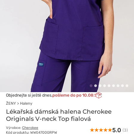
Objednejte si ještě dnes,
pošleme do po 10.08
ŽENY
Haleny
Lékařská dámská halena Cherokee
Originals V-neck Top fialová
Výrobce:
Cherokee
5.0
(3)
Kód produktu: WWE4700GRPW