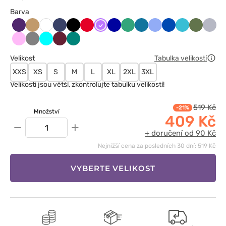
Barva
Bakłażanowy
Beżowy
Ciemny
Czarny
Czerwony
Fioletowy
Granatowy
Jasny
Karaibski
Klasyczny
Królewski
Morski
Oliwkow
Popie
Biały
granat
zielony
błękit
błękit
granat
błękit
Różowy
Szary
Turkus
Wiśniowy
Zielony
Velikost
Tabulka velikostí
XXS
XS
S
M
L
XL
2XL
3XL
Velikosti jsou větší, zkontrolujte tabulku velikostí!
519 Kč
-21%
Množství
409 Kč
−
+
+ doručení od 90 Kč
Nejnižší cena za posledních 30 dní: 519 Kč
VYBERTE VELIKOST