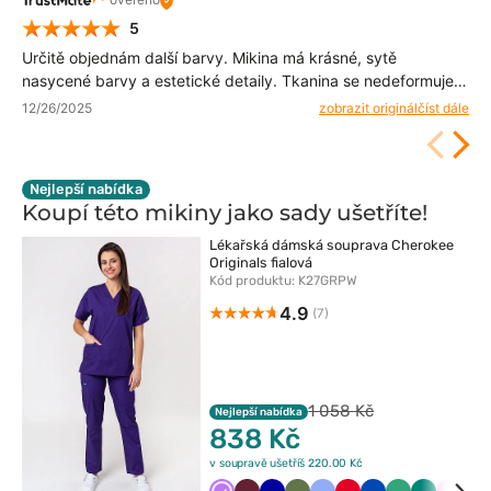
5
Určitě objednám další barvy. Mikina má krásné, sytě
nasycené barvy a estetické detaily. Tkanina se nedeformuje
ani při častém nošení. 💯
12/26/2025
zobrazit originál
číst dále
Nejlepší nabídka
Koupí této mikiny jako sady
ušetříte!
Lékařská dámská souprava Cherokee
Originals fialová
Kód produktu: K27GRPW
4.9
(7)
1 058 Kč
Nejlepší nabídka
838 Kč
v soupravě ušetříš 220.00 Kč