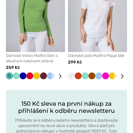
Dámské tričko Malfini Slim s
Dámské polo Malfini Pique bílé
dlouhým rukávem zelené
299 Kč
259 Kč
Zelená
Mátová
Tmavě
Červená
Žlutá
Třešňová
Modrá
Karaibsky
Černá
Malinová
Bílá
Námořnická
Oranžová
Šedá
Mátová
Bílá
Hnědá
Modrá
Malinová
Žlutá
Námořn
Čer
modrá
modrá
modř
modř
150 Kč sleva na první nákup za
přihlášení k odběru newsletteru
Přihlaste se k odběru našeho newsletteru a dostávejte
upozornění na nové akce a produkty. Sleva platí pro
jednorázové nákupy v hodnotě alespoň 1500 Kč. Tuto