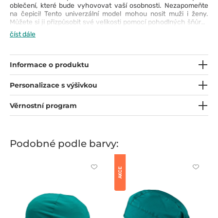
oblečení, které bude vyhovovat vaší osobnosti. Nezapomeňte
na čepici! Tento univerzální model mohou nosit muži i ženy.
Můžete si ji přizpůsobit své velikosti pomocí pohodlných šňůrek
v zadní části. Čepice má frotte vložku, která absorbuje pot.
číst dále
Informace o produktu
Personalizace s výšivkou
Věrnostní program
Podobné podle barvy:
Kliknutím
Kliknut
AKCE
přidáte
přidáte
nebo
nebo
odeberete
odeber
z
z
oblíbených
oblíben