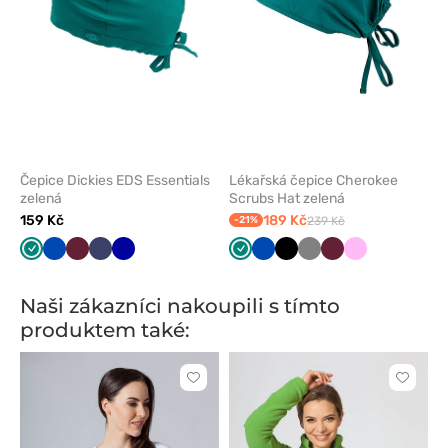
Čepice Dickies EDS Essentials
Lékařská čepice Cherokee
zelená
Scrubs Hat zelená
159 Kč
189 Kč
-21%
239 Kč
Zelená
Královsky
Třešňová
Námořnická
Tmavě
Zelená
Královsky
Černá
Šedá
Třešňová
Růžová
modrá
modř
modrá
modrá
Naši zákazníci nakoupili s tímto
produktem také:
Kliknutím
Kliknut
přidáte
přidáte
nebo
nebo
odeberete
odeber
z
z