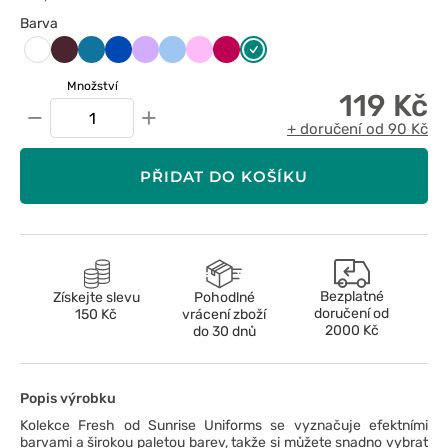
Barva
Burgundowy
Karaibski
Królewski
Lawendowy
Niebieski
Różowy
Śliwkowy
Zielony
Biały
błękit
granat
Množství
119 Kč
−
+
+ doručení od 90 Kč
PŘIDAT DO KOŠÍKU
Bezplatné
Získejte slevu
Pohodlné
doručení od
150 Kč
vrácení zboží
2000 Kč
do 30 dnů
Popis výrobku
Kolekce Fresh od Sunrise Uniforms se vyznačuje efektními
barvami a širokou paletou barev, takže si můžete snadno vybrat