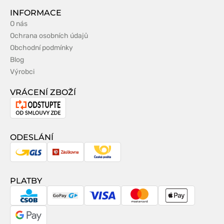
INFORMACE
O nás
Ochrana osobních údajů
Obchodní podmínky
Blog
Výrobci
VRÁCENÍ ZBOŽÍ
Odstoupení
od
smlouvy
ODESLÁNÍ
GLS
Zásilkovna
Česká
pošta
PLATBY
CSOB
GoPay
Visa
MasterCard
Apple
Pay
Google