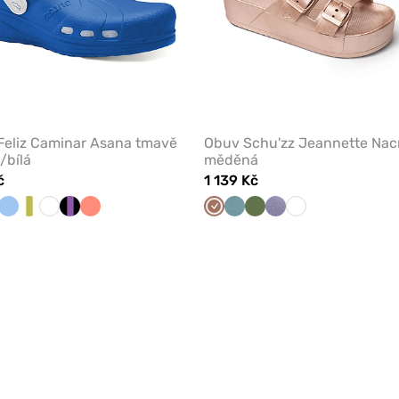
Feliz Caminar Asana tmavě
Obuv Schu'zz Jeannette Nac
/bílá
měděná
č
1 139 Kč
nická/bílá
alová/pistáciová
Modrá
Bílá/Pistáciová
Bílá
Černá/Levandule
Koralová
Měděná
Azure
Olivková
Šeřík
Bílá
-
-
Schuzz
Schuzz