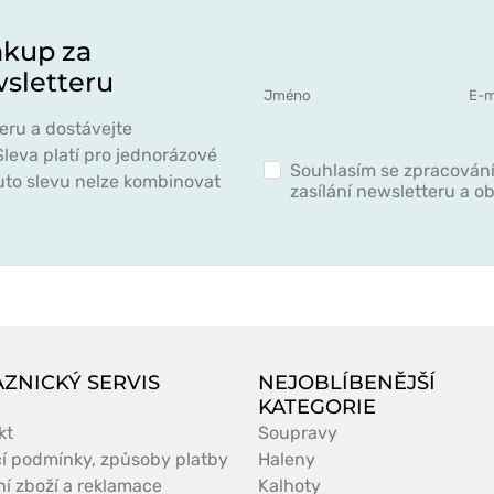
ákup za
wsletteru
eru a dostávejte
leva platí pro jednorázové
Souhlasím se zpracován
uto slevu nelze kombinovat
zasílání newsletteru a 
ZNICKÝ SERVIS
NEJOBLÍBENĚJŠÍ
KATEGORIE
kt
Soupravy
í podmínky, způsoby platby
Haleny
ní zboží a reklamace
Kalhoty