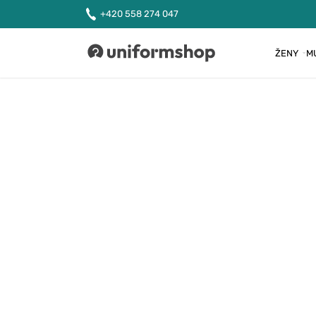
+420 558 274 047
ŽENY
M
Uniformshop