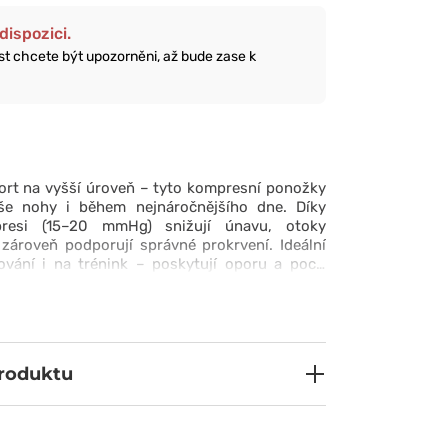
dispozici.
ost chcete být upozorněni, až bude zase k
ort na vyšší úroveň – tyto kompresní ponožky
aše nohy i během nejnáročnějšího dne. Díky
resi (15–20 mmHg) snižují únavu, otoky
 zároveň podporují správné prokrvení. Ideální
ování i na trénink – poskytují oporu a pocit
den. Navíc jsou pružné, odolné a překvapivě
i je obléknete a už je nebudete chtít sundat!
produktu