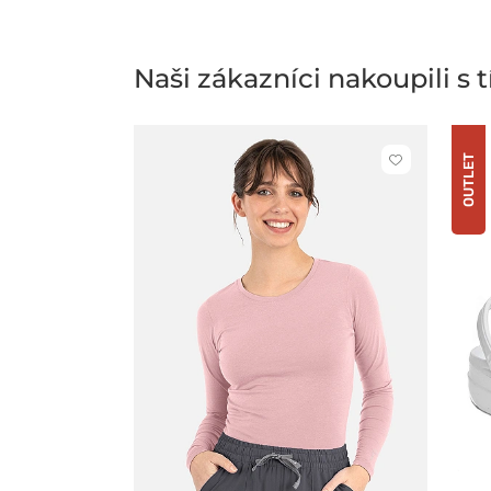
Naši zákazníci nakoupili s
OUTLET
Kliknutím
přidáte
nebo
odeberete
z
oblíbených