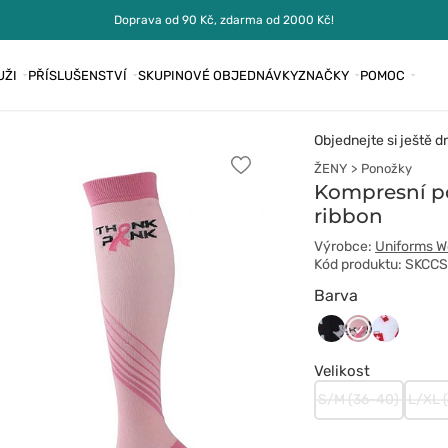
Doprava od 90 Kč, zdarma od 2000 Kč!
UŽI
PŘÍSLUŠENSTVÍ
SKUPINOVÉ OBJEDNÁVKY
ZNAČKY
POMOC
Objednejte si ještě d
ŽENY
Ponožky
Přidat
k
Kompresní p
oblíbeným
ribbon
položkám
Výrobce:
Uniforms W
Kód produktu: SKCC
Barva
Black_Syringe
P_Ribbon
White_Sy
Velikost
S/M (36-40)
L/XL 