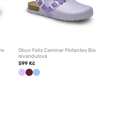
re
Obuv Feliz Caminar Flotantes Bio
levandulová
599 Kč
Levandulová
Třešňová
Modrá