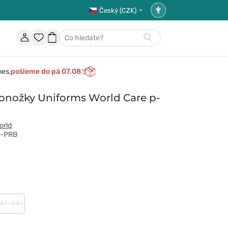
Český (CZK)
Nastavení
přístupnosti
Účet
Oblíbené
Nákupní
Hledat
položky
košík
nes,
pošleme do pá 07.08
onožky Uniforms World Care p-
orld
S-PRB
ringe
(41-44)