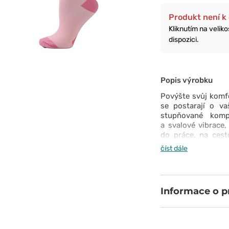
Produkt není k 
Kliknutím na velik
dispozici.
Popis výrobku
Povýšte svůj komf
se postarají o v
stupňované komp
a svalové vibrace,
do práce, na cest
lehkosti po celý 
číst dále
pohodlné – jednou s
Informace o 