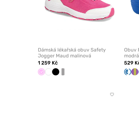
Dámská lékařská obuv Safety
Obuv 
Jogger Maud malinová
modrá
1 259 Kč
529 K
Růžová
Bílá
Černá
bílá/
Námoř
Fi
šedá
Kliknutím
přidáte
nebo
odeberete
z
oblíbených