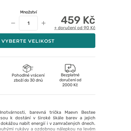
Množství
459 Kč
−
+
+ doručení od 90 Kč
VYBERTE VELIKOST
Bezplatné
Pohodlné vrácení
doručení od
zboží do 30 dnů
2000 Kč
notvárnosti, barevná trička Maevn Bestee
Jsou k dostání v široké škále barev a jejich
 dokážou nabít energií i v zamračených dnech.
dlouhými rukávy a ozdobnou nálepkou na levém