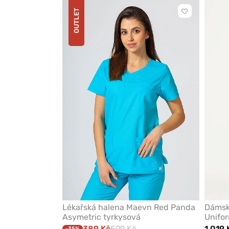
OUTLET
Kliknutím
přidáte
nebo
odeberete
z
oblíbených
Lékařská halena Maevn Red Panda
Dámské
Asymetric tyrkysová
Unifo
389 Kč
599 Kč
1 019 
-35%