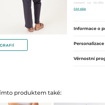
rameni se skvěle
Elastická tkanina 
číst dále
Intenzivní zelená
každý den barvu po
Informace o 
Personalizace
GRAFIÍ
Věrnostní pr
 tímto produktem také: