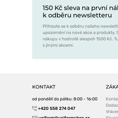
150 Kč sleva na první ná
k odběru newsletteru
Přihlaste se k odběru našeho newslett
upozornění na nové akce a produkty. S
nákupy v hodnotě alespoň 1500 Kč. Tu
s jinými akcemi.
KONTAKT
ZÁKA
od pondělí do pátku
: 8:00 - 16:00
Konta
Dodac
+420 558 274 047
Vráce
uniform@uniformshop.cz
Skupi