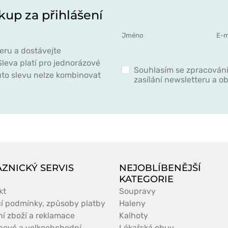
kup za přihlášení
eru a dostávejte
leva platí pro jednorázové
Souhlasím se zpracován
to slevu nelze kombinovat
zasílání newsletteru a 
ZNICKÝ SERVIS
NEJOBLÍBENĚJŠÍ
KATEGORIE
kt
Soupravy
í podmínky, způsoby platby
Haleny
ní zboží a reklamace
Kalhoty
nové a velkoobchodní
Lékařská obuv