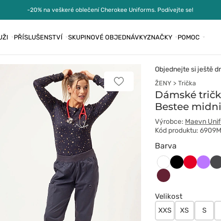
-20% na veškeré oblečení Cherokee Uniforms. Podívejte se!
UŽI
PŘÍSLUŠENSTVÍ
SKUPINOVÉ OBJEDNÁVKY
ZNAČKY
POMOC
Objednejte si ještě d
ŽENY
Trička
Přidat
k
Dámské trič
oblíbeným
Bestee midni
položkám
Výrobce:
Maevn Uni
Kód produktu: 6909
Barva
Czarny
Czerwon
Fiole
Gr
Biały
Wiśniowy
Velikost
XXS
XS
S