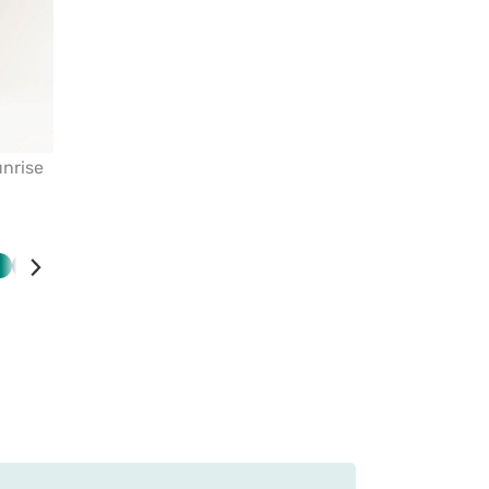
nrise
ová
Zelená
Námořnická
Bílá
modř