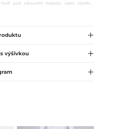
 hodí pod zdravotní halenku nebo zástěru.
z lycry vám nabízí hezký střih a jemný lesk.
, sytě červená nebo tlumená bílá? Vyberte si
dle Vaší nálady.
produktu
 s výšivkou
ogram