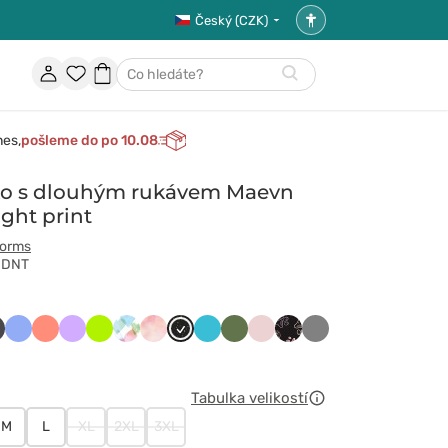
Český (CZK)
Nastavení
přístupnosti
Účet
Oblíbené
Nákupní
Hledat
položky
košík
nes,
pošleme do po 10.08
ko s dlouhým rukávem Maevn
ght print
forms
MDNT
y
towy
afitowy
Klasyczny
Koralowy
Lawendowy
Limonka
Maevn
Maevn
Midnight
Morski
Oliwkowy
Pastelowy
Peace
Szary
błękit
Crushin
Sorbet
Print
błękit
róż
love
paws
Tabulka velikostí
M
L
XL
2XL
3XL