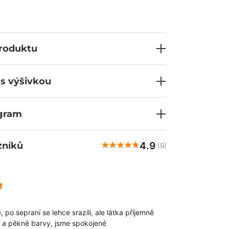
a rozparky ve spodní části zaručují volnost
praní při 60 °C ti umožní udržet šaty v
Díky certifikátům máš jistotu, že volíš produkt
jší standardy – tak důležité ve tvém oboru.
produktu
 s výšivkou
ogram
4.9
zníků
(9)
Veronika
ově
 po sepraní se lehce srazili, ale látka příjemně
Hodnocení zákaz
 a pěkně barvy, jsme spokojené
9/5/2025