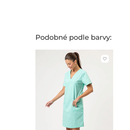
Podobné podle barvy:
Kliknutím
přidáte
nebo
odeberete
z
oblíbených