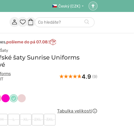
Český (CZK)
Nastavení
přístupnosti
Účet
Oblíbené
Nákupní
Hledat
položky
košík
nes,
pošleme do pá 07.08
Šaty
ské šaty Sunrise Uniforms
vé
iforms
4.9
(9)
NT
czny
liowy
Malinowy
Miętowy
Pastelowy
róż
Tabulka velikostí
M
L
XL
2XL
3XL