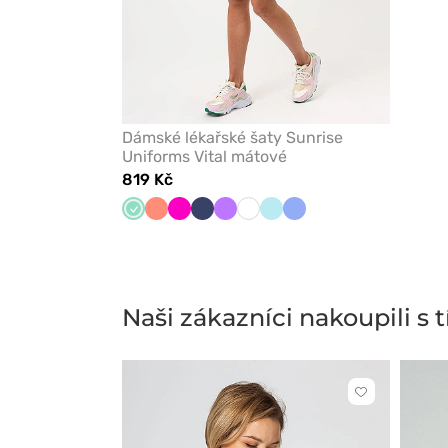
Dámské lékařské šaty Sunrise
Uniforms Vital mátové
819 Kč
Mátová
Koralová
Malinová
Námořnická
Fialová
Bílá
Aqua
Klasicky
modř
modrá
Naši zákazníci nakoupili s
Kliknutím
přidáte
nebo
odeberete