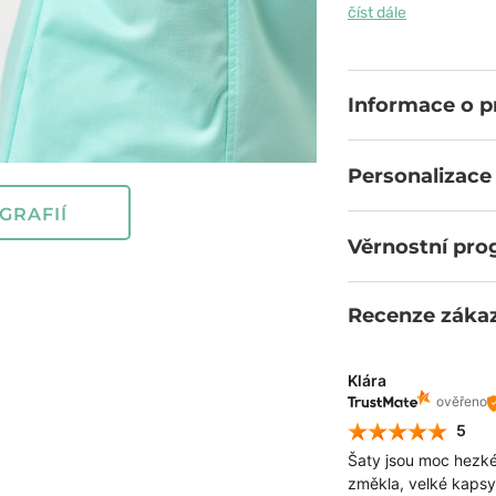
příměsí spandexu 
číst dále
pohybu. Možnost 
dokonalé čistotě. 
splňující nejpřísně
Informace o 
Personalizace
GRAFIÍ
Věrnostní pr
Recenze záka
Klára
ověřeno
5
Šaty jsou moc hezké,
změkla, velké kapsy