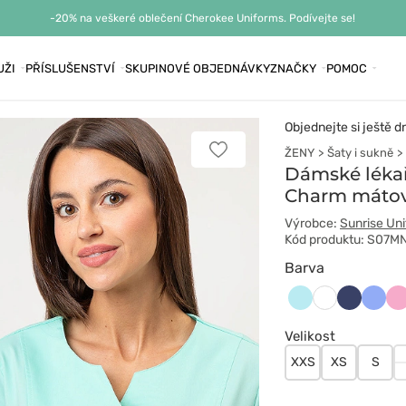
-20% na veškeré oblečení Cherokee Uniforms. Podívejte se!
UŽI
PŘÍSLUŠENSTVÍ
SKUPINOVÉ OBJEDNÁVKY
ZNAČKY
POMOC
Objednejte si ještě d
ŽENY
Šaty i sukně
Přidat
k
Dámské lékař
oblíbeným
Charm máto
položkám
Výrobce:
Sunrise Un
Kód produktu: S07M
Barva
Aqua
Ciemny
Klasy
Li
Biały
granat
błękit
Velikost
XXS
XS
S