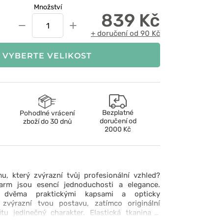
Množství
839 Kč
−
+
+ doručení od 90 Kč
VYBERTE VELIKOST
Bezplatné
Pohodlné vrácení
doručení od
zboží do 30 dnů
2000 Kč
u, který zvýrazní tvůj profesionální vzhled?
arm jsou esencí jednoduchosti a elegance.
e dvěma praktickými kapsami a opticky
y zvýrazní tvou postavu, zatímco originální
itu jedinečný charakter. Elastická tkanina s