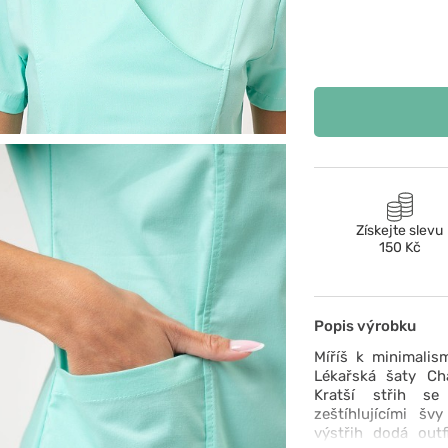
Získejte slevu
150 Kč
Popis výrobku
Míříš k minimalism
Lékařská šaty Ch
Kratší střih s
zeštíhlujícími šv
výstřih dodá outf