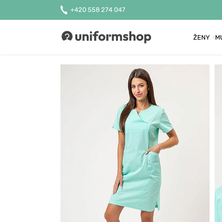
+420 558 274 047
ŽENY
M
Uniformshop