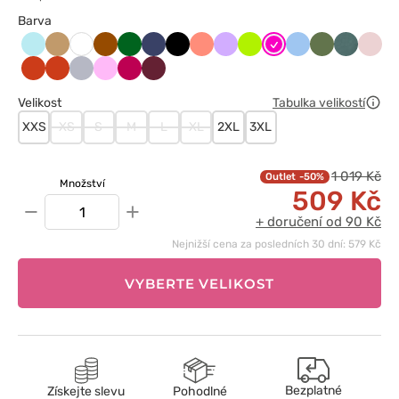
Barva
Aqua
Beżowy
Brązowy
Butelkowa
Ciemny
Czarny
Koralowy
Lawendowy
Limonka
Malinowy
Niebieski
Oliwkowy
Pastelow
Paste
Biały
zieleń
granat
zieleń
róż
Pomarańczowy
Pomarańczowy
Popielaty
Różowy
Śliwkowy
Wiśniowy
Velikost
Tabulka velikostí
XXS
XS
S
M
L
XL
2XL
3XL
1 019 Kč
-50%
Množství
509 Kč
−
+
+ doručení od 90 Kč
Nejnižší cena za posledních 30 dní: 579 Kč
VYBERTE VELIKOST
Bezplatné
Získejte slevu
Pohodlné