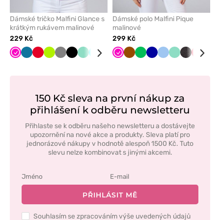
Dámské tričko Malfini Glance s
Dámské polo Malfini Pique
krátkým rukávem malinové
malinové
229 Kč
299 Kč
Malinová
Karaibsky
Červená
Limetková
Šedá
Černá
Mátová
Tyrkysová
Námořnická
Fialová
Malinová
Bílá
Hnědá
Zelené
Tmavě
Modrá
Mátová
Antracitov
Červen
Růž
modrá
modř
jablko
modrá
melanž
150 Kč sleva na první nákup za
přihlášení k odběru newsletteru
Přihlaste se k odběru našeho newsletteru a dostávejte
upozornění na nové akce a produkty. Sleva platí pro
jednorázové nákupy v hodnotě alespoň 1500 Kč. Tuto
slevu nelze kombinovat s jinými akcemi.
PŘIHLÁSIT MĚ
Souhlasím se zpracováním výše uvedených údajů