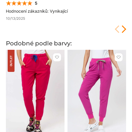
5
Hodnocení zákazníků: Vynikající
10/13/2025
Podobné podle barvy:
OUTLET
Kliknutím
Kliknut
přidáte
přidáte
nebo
nebo
odeberete
odeber
z
z
oblíbených
oblíben