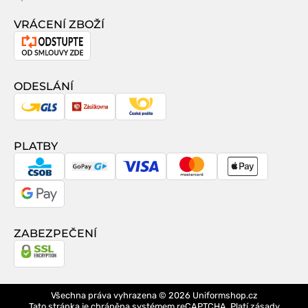
VRÁCENÍ ZBOŽÍ
Odstoupení
od
smlouvy
ODESLÁNÍ
GLS
Zásilkovna
Česká
pošta
PLATBY
CSOB
GoPay
Visa
MasterCard
Apple
Pay
Google
Pay
ZABEZPEČENÍ
Všechna práva vyhrazena © 2026
Uniformshop.cz
Tato stránka je chráněna systémem reCAPTCHA. Platí
zásady