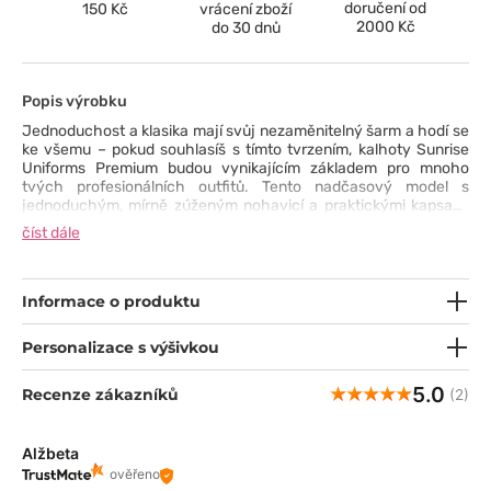
doručení od
150 Kč
vrácení zboží
2000 Kč
do 30 dnů
Popis výrobku
Jednoduchost a klasika mají svůj nezaměnitelný šarm a hodí se
ke všemu – pokud souhlasíš s tímto tvrzením, kalhoty Sunrise
Uniforms Premium budou vynikajícím základem pro mnoho
tvých profesionálních outfitů. Tento nadčasový model s
jednoduchým, mírně zúženým nohavicí a praktickými kapsami
byl navržen s cílem zachovat nejvyšší standardy kvality
číst dále
a komfortu na každý den. Široká elastická guma v pase
doplněná o šňůrku a příjemný materiál s přídavkem spandexu se
postarají o volnost pohybu a neobyčejný vzhled. Bohatá paleta
barev ti umožní vybrat si tu, ve které se cítíš nejlépe. Určitě máš
Informace o produktu
svůj typ!
Personalizace s výšivkou
5.0
Recenze zákazníků
(2)
Alžbeta
ověřeno