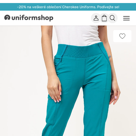
-20% na veškeré oblečení Cherokee Uniforms. Podívejte se!
Účet
Nákupní
Otevř
Uniformshop
nebo
košík
zavří
mobil
Přidat
men
k
oblíbe
položk