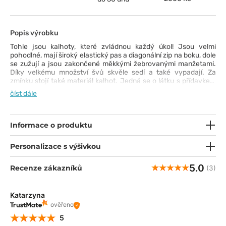
Popis výrobku
Tohle jsou kalhoty, které zvládnou každý úkol! Jsou velmi
pohodlné, mají široký elastický pas a diagonální zip na boku, dole
se zužují a jsou zakončené měkkými žebrovanými manžetami.
Díky velkému množství švů skvěle sedí a také vypadají. Za
zmínku stojí také materiál kalhot. Jedná se o látku s přídavkem
spandexu, který zajišťuje, že se natáhne, a je tedy pohodlná na
číst dále
pohyb. Díky použití technologie PROTX2® jsou neutralizovány
pachy, takže se budete cítit svěží i při intenzivní práci.
Informace o produktu
Personalizace s výšivkou
5.0
Recenze zákazníků
(3)
Katarzyna
ověřeno
5