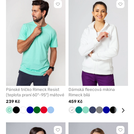
Kliknutím
Kliknut
přidáte
přidáte
nebo
nebo
odeberete
odeber
z
z
oblíbených
oblíben
Pánské tričko Rimeck Resist
Dámská fleecová mikina
(teplota praní 60°-95°) mátové
Rimeck bílá
239 Kč
459 Kč
Mátová
Černá
Bílá
Tmavě
Tmavě
Červená
Modrá
Bílá
Zelená
Mátová
Námořnická
Šedá
Tmavě
Černá
Lazuro
Tma
modrá
zelená
modř
modrá
zel
Kliknutím
Kliknut