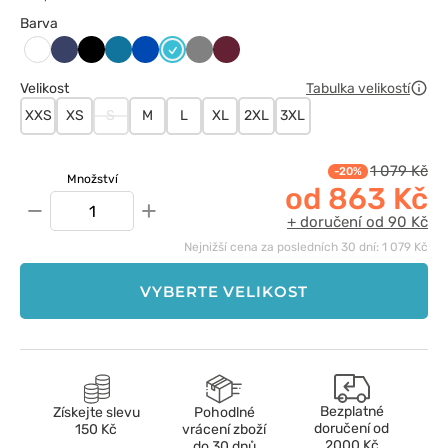
Barva
Ciemny
Czarny
Karaibski
Królewski
Morski
Szary
Wiśniowy
Biały
granat
błękit
granat
błękit
Velikost
Tabulka velikostí
XXS
XS
S
M
L
XL
2XL
3XL
1 079 Kč
-20%
Množství
od 863 Kč
−
+
+ doručení od 90 Kč
Nejnižší cena za posledních 30 dní: 1 079 Kč
VYBERTE VELIKOST
Bezplatné
Získejte slevu
Pohodlné
doručení od
150 Kč
vrácení zboží
2000 Kč
do 30 dnů