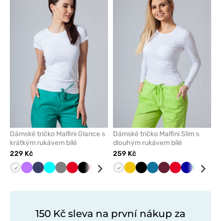
přidáte
přidáte
nebo
nebo
odeberete
odeber
z
z
oblíbených
oblíben
Dámské tričko Malfini Glance s
Dámské tričko Malfini Slim s
krátkým rukávem bílé
dlouhým rukávem bílé
229 Kč
259 Kč
Bílá
Fialová
Námořnická
Tyrkysová
Šedá
Červená
Černá
Malinová
Mátová
Limetková
Bílá
Karaibsky
Žlutá
Černá
Karaibsky
Třešňová
Červená
Tmavě
Zelená
Mal
modř
modrá
modrá
modrá
150 Kč sleva na první nákup za