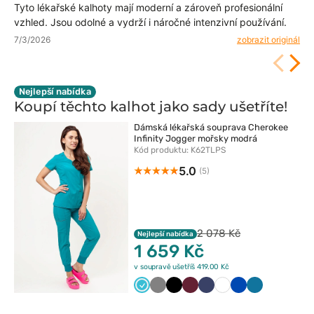
Tyto lékařské kalhoty mají moderní a zároveň profesionální
vzhled. Jsou odolné a vydrží i náročné intenzivní používání.
7/3/2026
zobrazit originál
Nejlepší nabídka
Koupí těchto kalhot jako sady
ušetříte!
Dámská lékařská souprava Cherokee
Infinity Jogger mořsky modrá
Kód produktu: K62TLPS
5.0
(5)
2 078 Kč
Nejlepší nabídka
1 659 Kč
v soupravě ušetříš 419.00 Kč
Morski
Szary
Czarny
Wiśniowy
Ciemny
Biały
Królewski
Karaibski
błękit
granat
granat
błękit