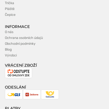
Trička
Pláště
Čepice
INFORMACE
O nás
Ochrana osobních údajů
Obchodní podmínky
Blog
Výrobci
VRÁCENÍ ZBOŽÍ
Odstoupení
od
smlouvy
ODESLÁNÍ
GLS
Zásilkovna
Česká
pošta
PLATBY