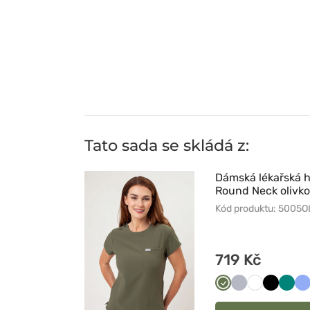
Tato sada se skládá z:
Dámská lékařská
Round Neck olivk
Kód produktu: 5005O
719 Kč
Oliwkowy
Popielaty
Biały
Czarny
Zielo
K
b