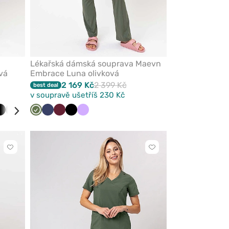
Lékařská dámská souprava Maevn
vá
Embrace Luna olivková
2 169 Kč
2 399 Kč
best deal
v soupravě ušetříš 230 Kč
y
inová
Černá
Šedá
Námořnická
Lilkový
Olivková
Námořnická
Třešňová
Černá
Levandulová
modř
modř
Kliknutím
Kliknutím
přidáte
přidáte
nebo
nebo
odeberete
odeberete
z
z
oblíbených
oblíbených