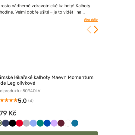
prosto nádherné zdravotnické kalhoty! Kalhoty
Klasický design
odlné. Velmi dobře ušité – je to vidět i na
Materiál je pruž
7/29/2026
číst dále
ámské lékařské kalhoty Maevn Momentum
de Leg olivkové
d produktu: 5094OLV
5.0
(4)
79 Kč
Oliwkowy
Ciemny
Czarny
Czerwony
Popielaty
Klasyczny
Zielony
Królewski
Lawendowy
Wiśniowy
Biały
Karaibski
granat
błękit
granat
błękit