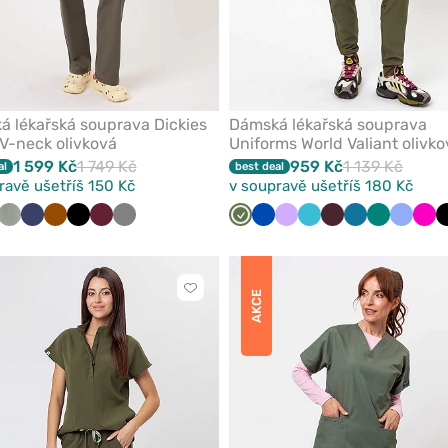
 lékařská souprava Dickies
Dámská lékařská souprava
V-neck olivková
Uniforms World Valiant olivko
1 599 Kč
1 749 Kč
959 Kč
1 139 Kč
al
best deal
ravě ušetříš 150 Kč
v soupravě ušetříš 180 Kč
ná
ová
alová
álovsky
Námořnická
Pastelově
Bílá
Námořnická
Hnědá
Černá
Třešňová
Šedá
Olivková
Královsky
Levandulová
Mořsky
Burgundová
Karaibsky
Zelená
Klasick
Mal
odrá
modř
olivová
modř
modrá
modrá
modrá
modrá
Kliknutím
AKCE
přidáte
nebo
odeberete
z
oblíbených