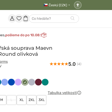
Český (CZK)
Nastavení
přístupnosti
Účet
Oblíbené
Nákupní
Hledat
položky
košík
nes,
pošleme do po 10.08
řská souprava Maevn
ound olivková
forms
5.0
(4)
V
wony
raibski
Klasyczny
Królewski
Lawendowy
Oliwkowy
Popielaty
Wiśniowy
Zielony
ękit
błękit
granat
Tabulka velikostí
M
L
XL
2XL
3XL