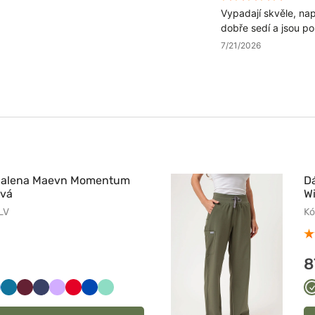
Vypadají skvěle, na
dobře sedí a jsou poh
detailech.
7/21/2026
 halena Maevn Momentum
D
ová
Wi
LV
Kó
8
ny
lasyczny
Karaibski
Wiśniowy
Ciemny
Lawendowy
Czerwony
Królewski
Miętowy
łękit
błękit
granat
granat