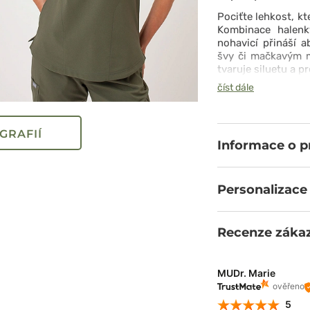
Pociťte lehkost, kt
Kombinace halenk
nohavicí přináší 
švy či mačkavým m
tvaruje siluetu a p
nejnáročnějších chv
číst dále
je to váš osobní
které vám umožní p
GRAFIÍ
Informace o 
Personalizace
Recenze záka
MUDr. Marie
ověřeno
5