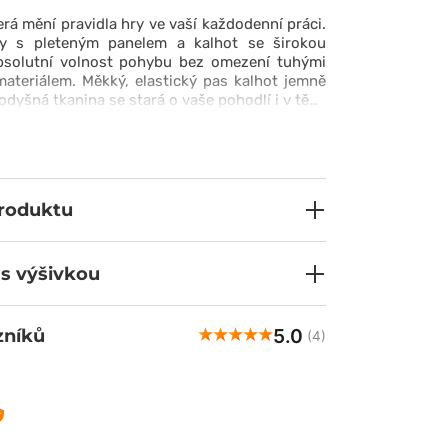
erá mění pravidla hry ve vaší každodenní práci.
y s pleteným panelem a kalhot se širokou
absolutní volnost pohybu bez omezení tuhými
ateriálem. Měkký, elastický pas kalhot jemně
rodyšná tkanina se stará o vaše pohodlí i v těch
ílích. To je víc než jen zdravotnické oblečení –
 komfort v moderním, sportovním provedení,
racovat s maximální volností a elegancí.
produktu
 s výšivkou
5.0
zníků
(4)
Małgorzata
ově