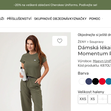
-20% na veškeré oblečení Cherokee Uniforms. Podívejte se!
UŽI
PŘÍSLUŠENSTVÍ
SKUPINOVÉ OBJEDNÁVKY
ZNAČKY
POMOC
Objednejte si ještě d
ŽENY
Soupravy
Přidat
k
Dámská léka
oblíbeným
Momentum R
položkám
Výrobce:
Maevn Uni
Kód produktu: K87OL
Barva
Ciemny
Czarny
Czer
Ka
Biały
granat
bł
Velikost haleny
XXS
XS
S