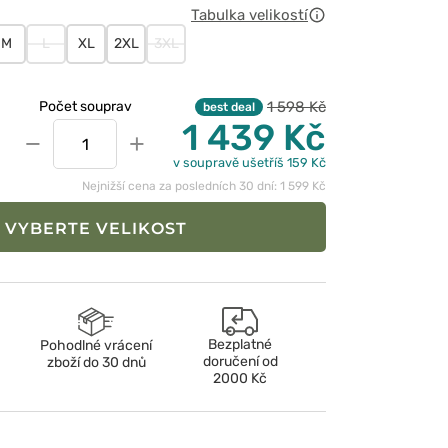
Tabulka velikostí
M
L
XL
2XL
3XL
1 598 Kč
Počet souprav
best deal
1 439 Kč
−
+
v soupravě ušetříš 159 Kč
Nejnižší cena za posledních 30 dní: 1 599 Kč
VYBERTE VELIKOST
Bezplatné
Pohodlné vrácení
doručení od
zboží do 30 dnů
2000 Kč