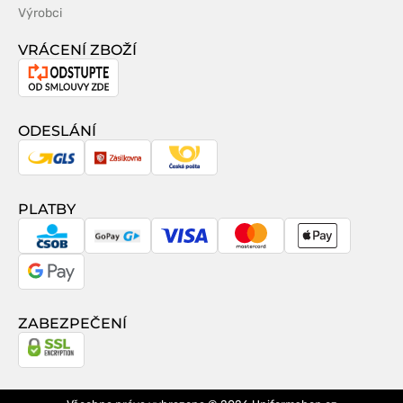
Výrobci
VRÁCENÍ ZBOŽÍ
Odstoupení
od
smlouvy
ODESLÁNÍ
GLS
Zásilkovna
Česká
pošta
PLATBY
CSOB
GoPay
Visa
MasterCard
Apple
Pay
Google
Pay
ZABEZPEČENÍ