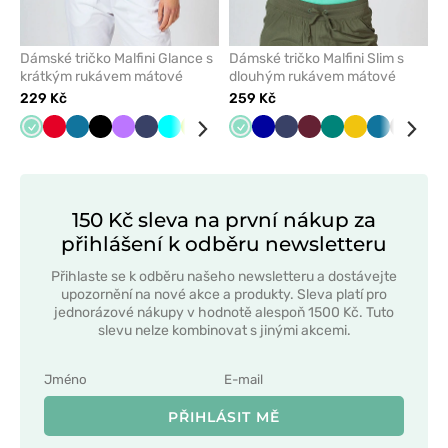
Dámské tričko Malfini Glance s
Dámské tričko Malfini Slim s
krátkým rukávem mátové
dlouhým rukávem mátové
229 Kč
259 Kč
Mátová
Červená
Karaibsky
Černá
Fialová
Námořnická
Tyrkysová
Limetková
Malinová
Šedá
Mátová
Bílá
Tmavě
Námořnická
Třešňová
Zelená
Žlutá
Karaibsky
Šedá
Čer
modrá
modř
modrá
modř
modrá
150 Kč sleva na první nákup za
přihlášení k odběru newsletteru
Přihlaste se k odběru našeho newsletteru a dostávejte
upozornění na nové akce a produkty. Sleva platí pro
jednorázové nákupy v hodnotě alespoň 1500 Kč. Tuto
slevu nelze kombinovat s jinými akcemi.
PŘIHLÁSIT MĚ