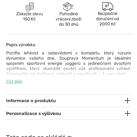
Bezplatné
Získejte slevu
Pohodlné
doručení od
150 Kč
vrácení zboží
2000 Kč
do 30 dnů
Popis výrobku
Pociťte lehkost a sebevědomí v kompletu, který rozumí
dynamice vašeho dne. Souprava Momentum je ideálním
spojením sportovní energie joggerů s jedinečným dvojitým
výstřihem, který okamžitě osvěží váš profesionální vzhled.
Zapomeňte na mačkavý materiál a nepohodlí – 4-way stretch
tkanina se přizpůsobí vašim pohybům jako druhá kůže.
číst dále
Přestaňte si vybírat mezi funkčností a designem – řekněte „ano“
kolekci Momentum a vstupte na vyšší úroveň komfortu už dnes.
Informace o produktu
Personalizace s výšivkou