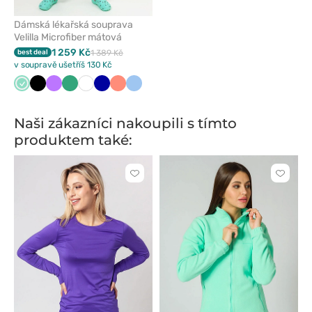
Dámská lékařská souprava
Velilla Microfiber mátová
1 259 Kč
best deal
1 389 Kč
v soupravě ušetříš 130 Kč
Mátová
Černá
Fialová
Světle
Bílá
Tmavě
Koralová
Modrá
zelená
modrá
Naši zákazníci nakoupili s tímto
produktem také:
Kliknutím
Kliknut
přidáte
přidáte
nebo
nebo
odeberete
odeber
z
z
oblíbených
oblíben