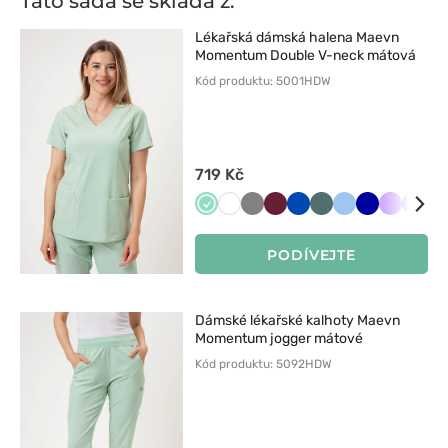
Tato sada se skládá z:
Lékařská dámská halena Maevn
Momentum Double V-neck mátová
Kód produktu: 5001HDW
719 Kč
Miętowy
Biały
Szary
Wiśniowy
Królewski
Pastelowa
Niebieski
Granatowy
Lawend
Fiole
Z
granat
zieleń
PODÍVEJTE
Dámské lékařské kalhoty Maevn
Momentum jogger mátové
Kód produktu: 5092HDW