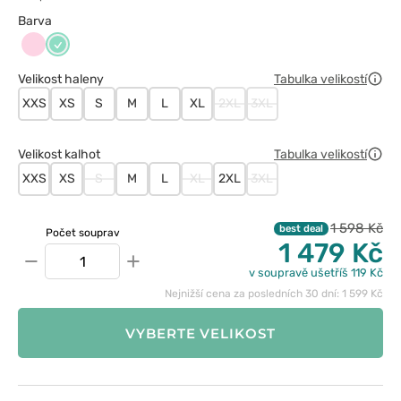
Barva
Jasnoróżowy
Miętowy
Velikost haleny
Tabulka velikostí
XXS
XS
S
M
L
XL
2XL
3XL
Velikost kalhot
Tabulka velikostí
XXS
XS
S
M
L
XL
2XL
3XL
1 598 Kč
best deal
Počet souprav
1 479 Kč
−
+
v soupravě ušetříš 119 Kč
Nejnižší cena za posledních 30 dní: 1 599 Kč
VYBERTE VELIKOST