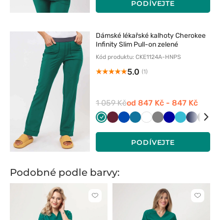
PODÍVEJTE
Dámské lékařské kalhoty Cherokee
Infinity Slim Pull-on zelené
Kód produktu: CKE1124A-HNPS
5.0
(1)
1 059 Kč
od 847 Kč - 847 Kč
Zielony
Wiśniowy
Królewski
Karaibski
Biały
Szary
Granatowy
Morski
Ciemny
Czar
K
granat
błękit
błękit
granat
bł
PODÍVEJTE
Podobné podle barvy:
Kliknutím
Kliknut
přidáte
přidáte
nebo
nebo