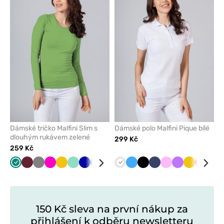
nebo
nebo
odeberete
odeber
z
z
oblíbených
oblíben
Dámské tričko Malfini Slim s
Dámské polo Malfini Pique bílé
dlouhým rukávem zelené
299 Kč
259 Kč
Zelená
Třešňová
Šedá
Malinová
Žlutá
Mátová
Tmavě
Karaibsky
Námořnická
Červená
Bílá
Modrá
Lazurová
Černá
Černá
Bílá
Námořnická
Růžová
Fialová
Žlutá
Malinov
Ant
modrá
modrá
modř
modř
mel
150 Kč sleva na první nákup za
přihlášení k odběru newsletteru