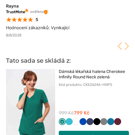
Rayna
ověřeno
5
Hodnocení zákazníků: Vynikající
8/6/2026
Tato sada se skládá z:
Dámská lékařská halena Cherokee
Infinity Round Neck zelená
Kód produktu: CKE2624A-HNPS
999 Kč
799 Kč
Zielony
Morski
Biały
Królewski
Ciemny
Czarny
Szary
Karaibski
Wiśniowy
błękit
granat
granat
błękit