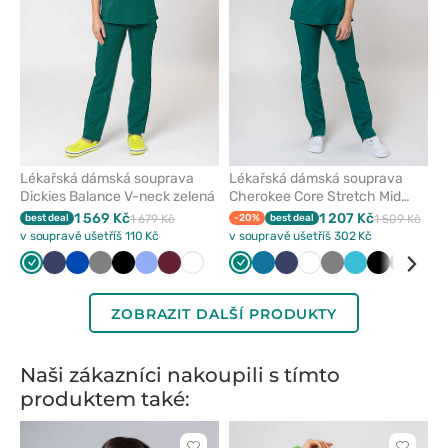
Lékařská dámská souprava
Lékařská dámská souprava
Dickies Balance V-neck zelená
Cherokee Core Stretch Mid
Rise zelená
1 569 Kč
1 207 Kč
best deal
1 679 Kč
-20%
best deal
1 509 Kč
v soupravě ušetříš 110 Kč
v soupravě ušetříš 302 Kč
Zelená
Námořnická
Královsky
Šedá
Černá
Klasicky
Třešňová
Bílá
Zelená
Karaibsky
Námořnická
Bílá
Šedá
Mořsky
Černá
Třešňo
Krá
modř
modrá
modrá
modrá
modř
modrá
mod
ZOBRAZIT DALŠÍ PRODUKTY
Naši zákazníci nakoupili s tímto
produktem také: