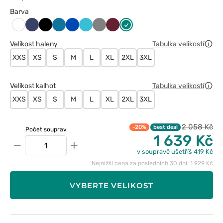
Barva
Ciemny
Czarny
Karaibski
Królewski
Morski
Szary
Wiśniowy
Zielony
Biały
granat
błękit
granat
błękit
Velikost haleny
Tabulka velikostí
XXS
XS
S
M
L
XL
2XL
3XL
Velikost kalhot
Tabulka velikostí
XXS
XS
S
M
L
XL
2XL
3XL
2 058 Kč
-20%
best deal
Počet souprav
1 639 Kč
−
+
v soupravě ušetříš 419 Kč
Nejnižší cena za posledních 30 dní: 1 929 Kč
VYBERTE VELIKOST