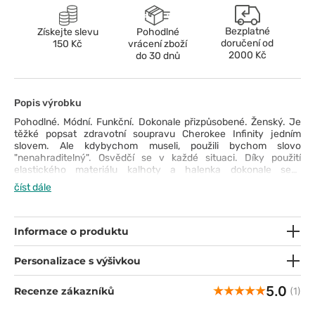
Bezplatné
Získejte slevu
Pohodlné
doručení od
150 Kč
vrácení zboží
2000 Kč
do 30 dnů
Popis výrobku
Pohodlné. Módní. Funkční. Dokonale přizpůsobené. Ženský. Je
těžké popsat zdravotní soupravu Cherokee Infinity jedním
slovem. Ale kdybychom museli, použili bychom slovo
"nenahraditelný". Osvědčí se v každé situaci. Díky použití
elastického materiálu kalhoty a halenka dokonale sedí,
zdůrazňují siluetu, ale neomezují v pohybu. Kapsy jsou
číst dále
nezbytnou výbavou všech zdravotníků - zde o ně nebudete mít
nouzi. Další zajímavostí je speciálně navržené poutko na průkaz
totožnosti v blůze. Módní prošívání, žebrování, jemné rozparky,
větrací vložky - všechny prvky soupravy se vzájemně doplňují
Informace o produktu
a vykouzlí dokonalý outfit pro každý den v práci.
Personalizace s výšivkou
5.0
Recenze zákazníků
(1)