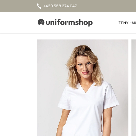
+420 558 274 047
ŽENY
M
Uniformshop