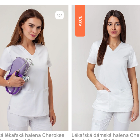
Kliknutím
AKCE
přidáte
nebo
odeberete
z
oblíbených
á lékařská halena Cherokee
Lékařská dámská halena Che