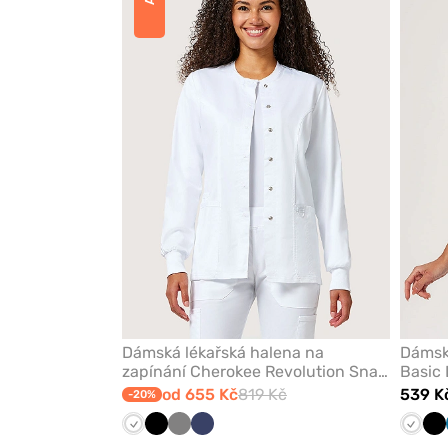
nebo
odeberete
z
oblíbených
Dámská lékařská halena na
Dámská
zapínání Cherokee Revolution Snap
Basic 
bílá
od 655 Kč
819 Kč
539 K
-20%
Bílá
Černá
Šedá
Námořnická
Bílá
Če
modř