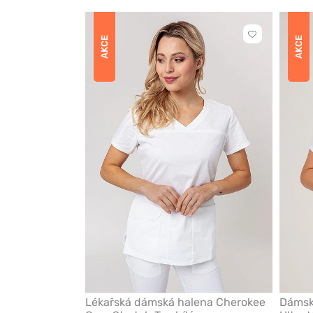
Kliknutím
AKCE
AKCE
přidáte
nebo
odeberete
z
oblíbených
Lékařská dámská halena Cherokee
Dámsk