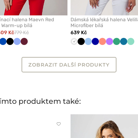
ínací halena Maevn Red
Dámská lékařská halena Velill
 Warm-up bílá
Microfiber bílá
509 Kč
779 Kč
639 Kč
mořnická
Královsky
Černá
Klasicky
Třešňová
Bílá
Černá
Modrá
Tmavě
Koralová
Fialová
Světle
Karaibs
Mát
odř
modrá
modrá
modrá
zelená
modrá
ZOBRAZIT DALŠÍ PRODUKTY
 tímto produktem také:
Kliknutím
přidáte
nebo