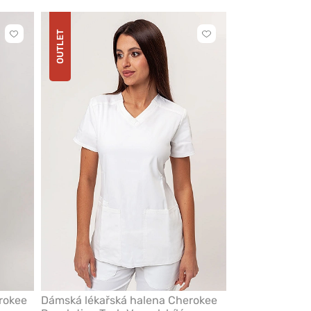
OUTLET
Kliknutím
Kliknutím
přidáte
přidáte
nebo
nebo
odeberete
odeberete
z
z
oblíbených
oblíbených
rokee
Dámská lékařská halena Cherokee