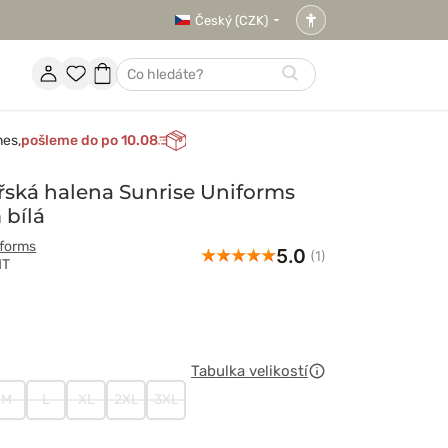
Český (CZK)
Nastavení
přístupnosti
Účet
Oblíbené
Nákupní
Hledat
položky
košík
nes,
pošleme do po 10.08
ská halena Sunrise Uniforms
 bílá
iforms
5.0
(1)
HT
y
Tabulka velikostí
M
L
XL
2XL
3XL