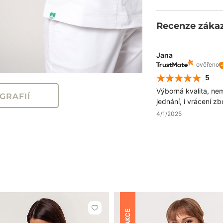
Recenze záka
Jana
ověřeno
5
Výborná kvalita, nem
GRAFIÍ
jednání, i vrácení z
4/1/2025
Kliknutím
AKCE
přidáte