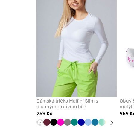
odeberete
z
oblíbených
Dámské tričko Malfini Slim s
Obuv S
dlouhým rukávem bílé
motýli
259 Kč
959 K
Bílá
Třešňová
Černá
Malinová
Šedá
Zelená
Tmavě
Modrá
Karaibsky
Mátová
Žlutá
Námořnic
Červe
modrá
modrá
modř