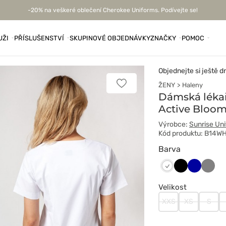
-20% na veškeré oblečení Cherokee Uniforms. Podívejte se!
UŽI
PŘÍSLUŠENSTVÍ
SKUPINOVÉ OBJEDNÁVKY
ZNAČKY
POMOC
Objednejte si ještě d
ŽENY
Haleny
Přidat
k
Dámská lékař
oblíbeným
Active Bloom
položkám
Výrobce:
Sunrise Un
Kód produktu: B14W
Barva
Czarny
Granatow
Szary
Biały
Velikost
XXS
XS
S