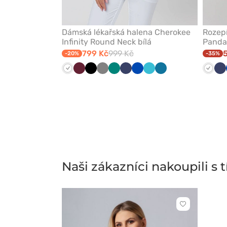
Dámská lékařská halena Cherokee
Rozep
Infinity Round Neck bílá
Panda
799 Kč
999 Kč
-20%
-35%
Bílá
Třešňová
Černá
Šedá
Zelená
Námořnická
Královsky
Mořsky
Karaibsky
Bílá
Ná
modř
modrá
modrá
modrá
m
Naši zákazníci nakoupili s
Kliknutím
přidáte
nebo