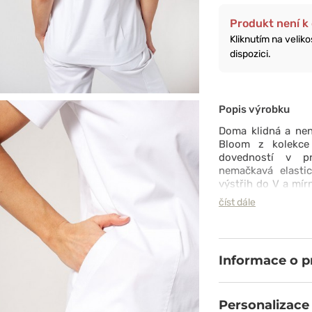
Produkt není k 
Kliknutím na velik
dispozici.
Popis výrobku
Doma klidná a nená
Bloom z kolekce 
dovedností v pro
nemačkavá elastic
výstřih do V a mír
se můžete spole
číst dále
nezmiňujeme, že
komplimenty nepřeh
Informace o 
Personalizace