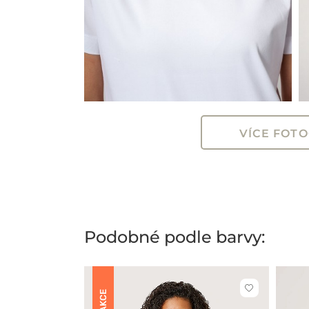
VÍCE FOTO
Podobné podle barvy:
Kliknutím
AKCE
přidáte