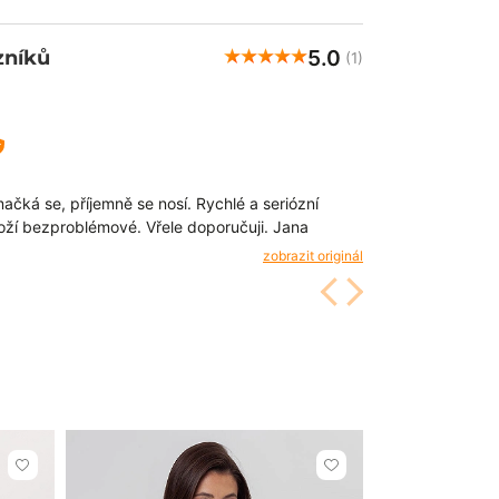
5.0
zníků
(1)
ačká se, příjemně se nosí. Rychlé a seriózní
boží bezproblémové. Vřele doporučuji. Jana
zobrazit originál
Kliknutím
Kliknutím
přidáte
přidáte