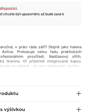
dispozici.
ost chcete být upozorněni, až bude zase k
ročná, v práci ráda září? Stejně jako halena
Active. Prokazuje celou řadu praktických
fesionálním prostředí. Nadčasový střih,
ká tkanina, tři příjemně integrované kapsy,
ný pas na zádech - to jsou vlastnosti, na které
hnout každý den, i ten nejrušnější. Ani
 se dá prát až na 60 °C, abychom to s
áněli ;)
produktu
 s výšivkou